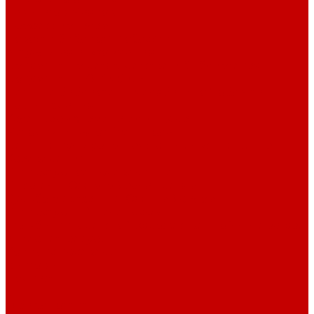
Навигатор Маяковки
Профессионалам
Новости библиотек области
Актуальная информация
Документы о детях, детстве и библиотеках
Документы ГКУК ЧОДБ
Детские библиотеки Челябинской области
Наши издания
Календарь знаменательных дат
Методическая online-школа
Детские культурно-просветительские центры
Краеведение
Литературное краеведение
Писатели Южного Урала - детям
Судьбою связаны с Южным Уралом
Литературный календарь
Челябинск в детской художественной литературе
Интернет-ресурсы
Копилка краеведа
Викторины
Подкасты
...
О библиотеке