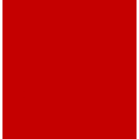
О библиотеке
О библиотеке
История
Документация
Виртуальная экскурсия
Новости
Достижения
Независимая оценка
Отделы библиотеки
Сотрудники
Ресурсы
Электронные ресурсы
Каталог
Афиша
Афиша на неделю
Проект «Умная библиотека»: Интеллект-центр
Проект «Держи ритм!»
Читателям
Детям и подросткам
Конкурсы и акции
Родителям
Виртуальные выставки
Кружки
Интересно о книгах