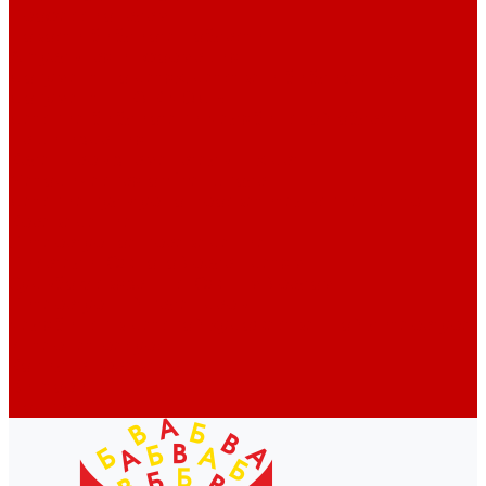
Профессионалам
Новости библиотек области
Актуальная информация
Документы о детях, детстве и библиотеках
Документы ГКУК ЧОДБ
Детские библиотеки Челябинской области
Наши издания
Календарь знаменательных дат
Методическая online-школа
Детские культурно-просветительские центры
Краеведение
Литературное краеведение
Писатели Южного Урала - детям
Судьбою связаны с Южным Уралом
Литературный календарь
Челябинск в детской художественной литературе
Интернет-ресурсы
Копилка краеведа
Викторины
Подкасты