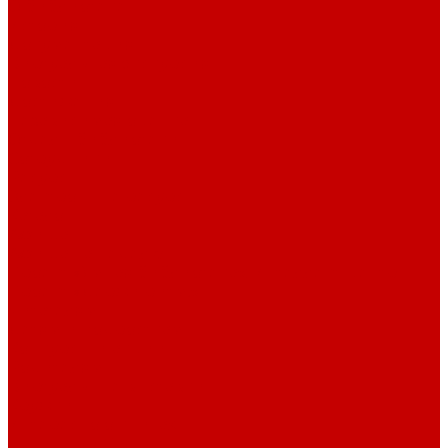
О библиотеке
История
Документация
Виртуальная экскурсия
Новости
Достижения
Независимая оценка
Отделы библиотеки
Сотрудники
Ресурсы
Электронные ресурсы
Каталог
Афиша
Афиша на неделю
Проект «Умная библиотека»: Интеллект-центр
Проект «Держи ритм!»
Читателям
Детям и подросткам
Конкурсы и акции
Родителям
Виртуальные выставки
Кружки
Интересно о книгах
Навигатор Маяковки