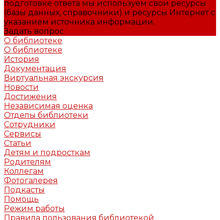
подготовке ответа мы используем свои ресурсы
(базы данных, справочники) и ресурсы Интернет с
указанием источника информации.
Задать вопрос
О библиотеке
О библиотеке
История
Документация
Виртуальная экскурсия
Новости
Достижения
Независимая оценка
Отделы библиотеки
Сотрудники
Сервисы
Статьи
Детям и подросткам
Родителям
Коллегам
Фотогалерея
Подкасты
Помощь
Режим работы
Правила пользования библиотекой