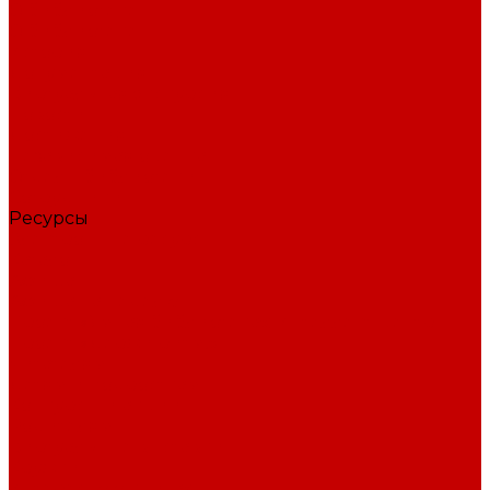
О библиотеке
О библиотеке
История
Документация
Виртуальная экскурсия
Новости
Достижения
Независимая оценка
Отделы библиотеки
Сотрудники
Ресурсы
Электронные ресурсы
Каталог
Афиша
Афиша на неделю
Проект «Умная библиотека»: Интеллект-центр
Проект «Держи ритм!»
Читателям
Детям и подросткам
Конкурсы и акции
Родителям
Виртуальные выставки
Кружки
Интересно о книгах