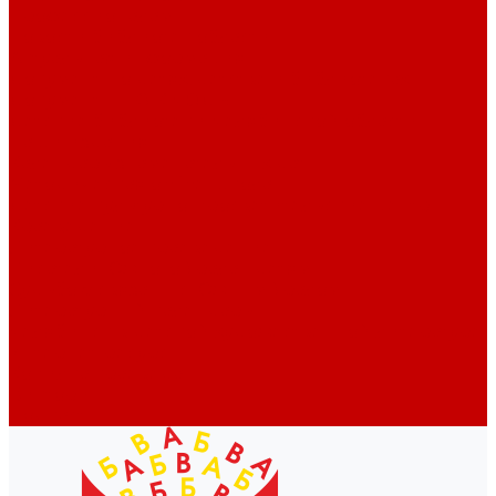
Профессионалам
Новости библиотек области
Актуальная информация
Документы о детях, детстве и библиотеках
Документы ГКУК ЧОДБ
Детские библиотеки Челябинской области
Наши издания
Календарь знаменательных дат
Методическая online-школа
Детские культурно-просветительские центры
Краеведение
Литературное краеведение
Писатели Южного Урала - детям
Судьбою связаны с Южным Уралом
Литературный календарь
Челябинск в детской художественной литературе
Интернет-ресурсы
Копилка краеведа
Викторины
Подкасты