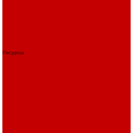
О библиотеке
История
Документация
Виртуальная экскурсия
Новости
Достижения
Независимая оценка
Отделы библиотеки
Сотрудники
Ресурсы
Электронные ресурсы
Каталог
Афиша
Афиша на неделю
Проект «Умная библиотека»: Интеллект-центр
Проект «Держи ритм!»
Читателям
Детям и подросткам
Конкурсы и акции
Родителям
Виртуальные выставки
Кружки
Интересно о книгах
Навигатор Маяковки