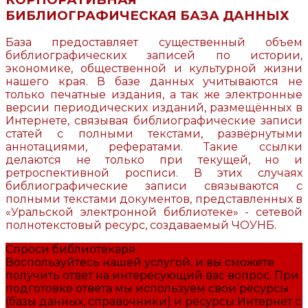
БИБЛИОГРАФИЧЕСКАЯ БАЗА ДАННЫХ
База предоставляет существенный объем
библиографических записей по истории,
экономике, общественной и культурной жизни
нашего края. В базе данных учитываются не
только печатные издания, а так же электронные
версии периодических изданий, размещённых в
Интернете, связывая библиографические записи
статей с полными текстами, развёрнутыми
аннотациями, рефератами. Такие ссылки
делаются не только при текущей, но и
ретроспективной росписи. В этих случаях
библиографические записи связываются с
полными текстами документов, представленных в
«Уральской электронной библиотеке» - сетевой
полнотекстовый ресурс, создаваемый ЧОУНБ.
Спроси библиотекаря
Воспользуйтесь нашей услугой, и вы сможете
получить ответ на интересующий вас вопрос. При
подготовке ответа мы используем свои ресурсы
(базы данных, справочники) и ресурсы Интернет с