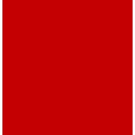
Навигатор Маяковки
Профессионалам
Новости библиотек области
Актуальная информация
Документы о детях, детстве и библиотеках
Документы ГКУК ЧОДБ
Детские библиотеки Челябинской области
Наши издания
Календарь знаменательных дат
Методическая online-школа
Детские культурно-просветительские центры
Краеведение
Литературное краеведение
Писатели Южного Урала - детям
Судьбою связаны с Южным Уралом
Литературный календарь
Челябинск в детской художественной литературе
Интернет-ресурсы
Копилка краеведа
Викторины
Подкасты
...
О библиотеке