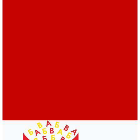
Профессионалам
Новости библиотек области
Актуальная информация
Документы о детях, детстве и библиотеках
Документы ГКУК ЧОДБ
Детские библиотеки Челябинской области
Наши издания
Календарь знаменательных дат
Методическая online-школа
Детские культурно-просветительские центры
Краеведение
Литературное краеведение
Писатели Южного Урала - детям
Судьбою связаны с Южным Уралом
Литературный календарь
Челябинск в детской художественной литературе
Интернет-ресурсы
Копилка краеведа
Викторины
Подкасты