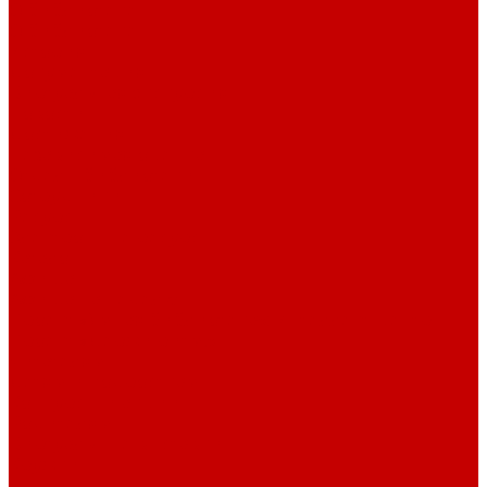
О библиотеке
О библиотеке
История
Документация
Виртуальная экскурсия
Новости
Достижения
Независимая оценка
Отделы библиотеки
Сотрудники
Ресурсы
Электронные ресурсы
Каталог
Афиша
Афиша на неделю
Проект «Умная библиотека»: Интеллект-центр
Проект «Держи ритм!»
Читателям
Детям и подросткам
Конкурсы и акции
Родителям
Виртуальные выставки
Кружки
Интересно о книгах