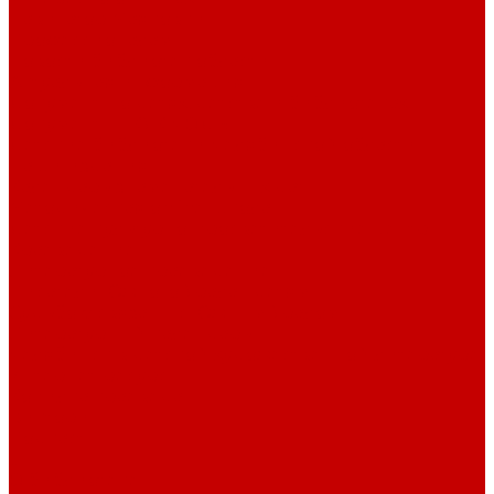
Навигатор Маяковки
Профессионалам
Новости библиотек области
Актуальная информация
Документы о детях, детстве и библиотеках
Документы ГКУК ЧОДБ
Детские библиотеки Челябинской области
Наши издания
Календарь знаменательных дат
Методическая online-школа
Детские культурно-просветительские центры
Краеведение
Литературное краеведение
Писатели Южного Урала - детям
Судьбою связаны с Южным Уралом
Литературный календарь
Челябинск в детской художественной литературе
Интернет-ресурсы
Копилка краеведа
Викторины
Подкасты
...
О библиотеке