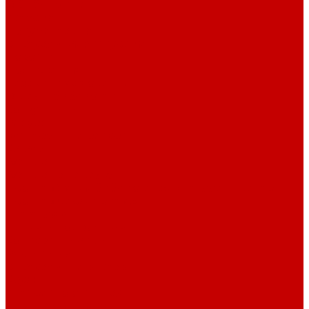
О библиотеке
История
Документация
Виртуальная экскурсия
Новости
Достижения
Независимая оценка
Отделы библиотеки
Сотрудники
Ресурсы
Электронные ресурсы
Каталог
Афиша
Афиша на неделю
Проект «Умная библиотека»: Интеллект-центр
Проект «Держи ритм!»
Читателям
Детям и подросткам
Конкурсы и акции
Родителям
Виртуальные выставки
Кружки
Интересно о книгах
Навигатор Маяковки