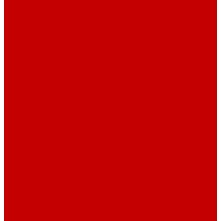
О библиотеке
История
Документация
Виртуальная экскурсия
Новости
Достижения
Независимая оценка
Отделы библиотеки
Сотрудники
Ресурсы
Электронные ресурсы
Каталог
Афиша
Афиша на неделю
Проект «Умная библиотека»: Интеллект-центр
Проект «Держи ритм!»
Читателям
Детям и подросткам
Конкурсы и акции
Родителям
Виртуальные выставки
Кружки
Интересно о книгах
Навигатор Маяковки