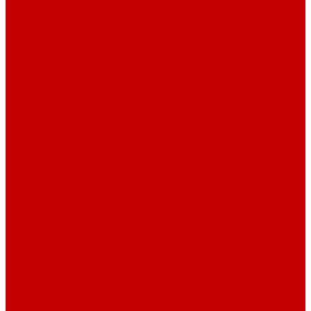
О библиотеке
О библиотеке
История
Документация
Виртуальная экскурсия
Новости
Достижения
Независимая оценка
Отделы библиотеки
Сотрудники
Ресурсы
Электронные ресурсы
Каталог
Афиша
Афиша на неделю
Проект «Умная библиотека»: Интеллект-центр
Проект «Держи ритм!»
Читателям
Детям и подросткам
Конкурсы и акции
Родителям
Виртуальные выставки
Кружки
Интересно о книгах