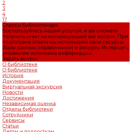
2
3
4
17
Спроси библиотекаря
Воспользуйтесь нашей услугой, и вы сможете
получить ответ на интересующий вас вопрос. При
подготовке ответа мы используем свои ресурсы
(базы данных, справочники) и ресурсы Интернет с
указанием источника информации.
Задать вопрос
О библиотеке
О библиотеке
История
Документация
Виртуальная экскурсия
Новости
Достижения
Независимая оценка
Отделы библиотеки
Сотрудники
Сервисы
Статьи
Детям и подросткам