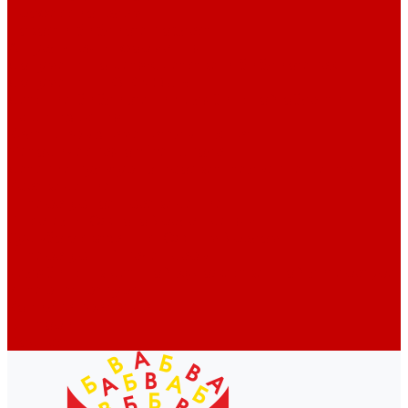
Профессионалам
Новости библиотек области
Актуальная информация
Документы о детях, детстве и библиотеках
Документы ГКУК ЧОДБ
Детские библиотеки Челябинской области
Наши издания
Календарь знаменательных дат
Методическая online-школа
Детские культурно-просветительские центры
Краеведение
Литературное краеведение
Писатели Южного Урала - детям
Судьбою связаны с Южным Уралом
Литературный календарь
Челябинск в детской художественной литературе
Интернет-ресурсы
Копилка краеведа
Викторины
Подкасты