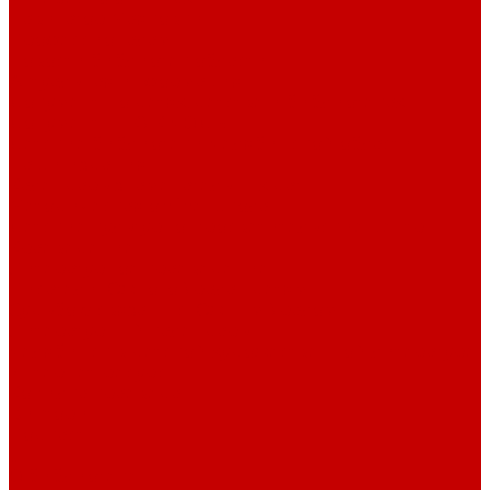
Навигатор Маяковки
Профессионалам
Новости библиотек области
Актуальная информация
Документы о детях, детстве и библиотеках
Документы ГКУК ЧОДБ
Детские библиотеки Челябинской области
Наши издания
Календарь знаменательных дат
Методическая online-школа
Детские культурно-просветительские центры
Краеведение
Литературное краеведение
Писатели Южного Урала - детям
Судьбою связаны с Южным Уралом
Литературный календарь
Челябинск в детской художественной литературе
Интернет-ресурсы
Копилка краеведа
Викторины
Подкасты
...
О библиотеке