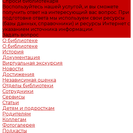
Спроси библиотекаря
Воспользуйтесь нашей услугой, и вы сможете
получить ответ на интересующий вас вопрос. При
подготовке ответа мы используем свои ресурсы
(базы данных, справочники) и ресурсы Интернет с
указанием источника информации.
Задать вопрос
О библиотеке
О библиотеке
История
Документация
Виртуальная экскурсия
Новости
Достижения
Независимая оценка
Отделы библиотеки
Сотрудники
Сервисы
Статьи
Детям и подросткам
Родителям
Коллегам
Фотогалерея
Подкасты