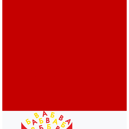
Профессионалам
Новости библиотек области
Актуальная информация
Документы о детях, детстве и библиотеках
Документы ГКУК ЧОДБ
Детские библиотеки Челябинской области
Наши издания
Календарь знаменательных дат
Методическая online-школа
Детские культурно-просветительские центры
Краеведение
Литературное краеведение
Писатели Южного Урала - детям
Судьбою связаны с Южным Уралом
Литературный календарь
Челябинск в детской художественной литературе
Интернет-ресурсы
Копилка краеведа
Викторины
Подкасты