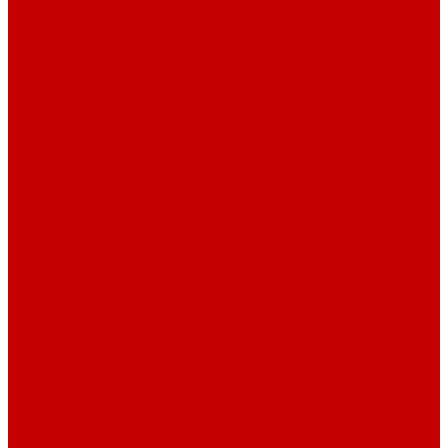
О библиотеке
О библиотеке
История
Документация
Виртуальная экскурсия
Новости
Достижения
Независимая оценка
Отделы библиотеки
Сотрудники
Ресурсы
Электронные ресурсы
Каталог
Афиша
Афиша на неделю
Проект «Умная библиотека»: Интеллект-центр
Проект «Держи ритм!»
Читателям
Детям и подросткам
Конкурсы и акции
Родителям
Виртуальные выставки
Кружки
Интересно о книгах