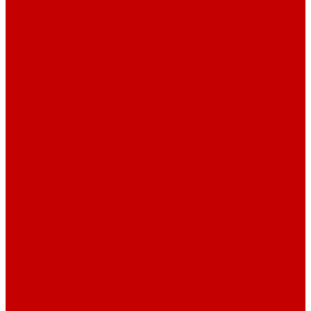
Навигатор Маяковки
Профессионалам
Новости библиотек области
Актуальная информация
Документы о детях, детстве и библиотеках
Документы ГКУК ЧОДБ
Детские библиотеки Челябинской области
Наши издания
Календарь знаменательных дат
Методическая online-школа
Детские культурно-просветительские центры
Краеведение
Литературное краеведение
Писатели Южного Урала - детям
Судьбою связаны с Южным Уралом
Литературный календарь
Челябинск в детской художественной литературе
Интернет-ресурсы
Копилка краеведа
Викторины
Подкасты
...
О библиотеке