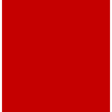
О библиотеке
История
Документация
Виртуальная экскурсия
Новости
Достижения
Независимая оценка
Отделы библиотеки
Сотрудники
Ресурсы
Электронные ресурсы
Каталог
Афиша
Афиша на неделю
Проект «Умная библиотека»: Интеллект-центр
Проект «Держи ритм!»
Читателям
Детям и подросткам
Конкурсы и акции
Родителям
Виртуальные выставки
Кружки
Интересно о книгах
Навигатор Маяковки