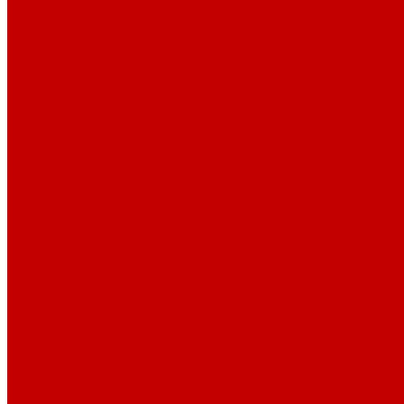
История
Документация
Виртуальная экскурсия
Новости
Достижения
Независимая оценка
Отделы библиотеки
Сотрудники
Ресурсы
Электронные ресурсы
Каталог
Афиша
Афиша на неделю
Проект «Умная библиотека»: Интеллект-центр
Проект «Держи ритм!»
Читателям
Детям и подросткам
Конкурсы и акции
Родителям
Виртуальные выставки
Кружки
Интересно о книгах
Навигатор Маяковки
Профессионалам