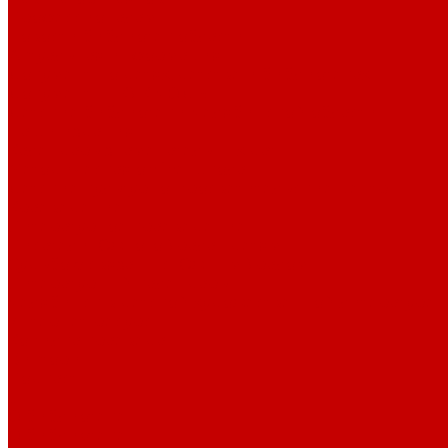
Профессионалам
Новости библиотек области
Актуальная информация
Документы о детях, детстве и библиотеках
Документы ГКУК ЧОДБ
Детские библиотеки Челябинской области
Наши издания
Календарь знаменательных дат
Методическая online-школа
Детские культурно-просветительские центры
Краеведение
Литературное краеведение
Писатели Южного Урала - детям
Судьбою связаны с Южным Уралом
Литературный календарь
Челябинск в детской художественной литературе
Интернет-ресурсы
Копилка краеведа
Викторины
Подкасты
...
О библиотеке
О библиотеке