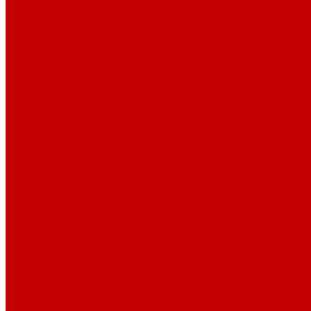
О библиотеке
История
Документация
Виртуальная экскурсия
Новости
Достижения
Независимая оценка
Отделы библиотеки
Сотрудники
Ресурсы
Электронные ресурсы
Каталог
Афиша
Афиша на неделю
Проект «Умная библиотека»: Интеллект-центр
Проект «Держи ритм!»
Читателям
Детям и подросткам
Конкурсы и акции
Родителям
Виртуальные выставки
Кружки
Интересно о книгах
Навигатор Маяковки