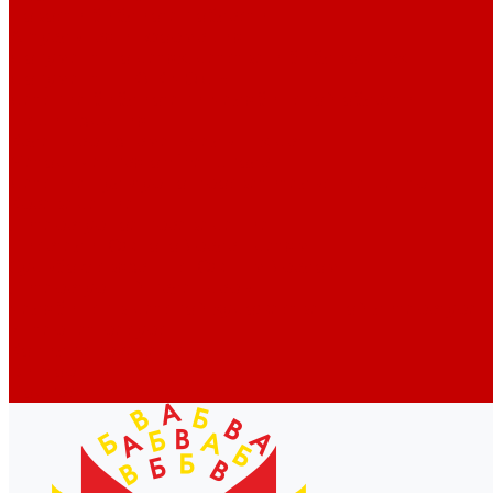
Новости библиотек области
Актуальная информация
Документы о детях, детстве и библиотеках
Документы ГКУК ЧОДБ
Детские библиотеки Челябинской области
Наши издания
Календарь знаменательных дат
Методическая online-школа
Детские культурно-просветительские центры
Краеведение
Литературное краеведение
Писатели Южного Урала - детям
Судьбою связаны с Южным Уралом
Литературный календарь
Челябинск в детской художественной литературе
Интернет-ресурсы
Копилка краеведа
Викторины
Подкасты