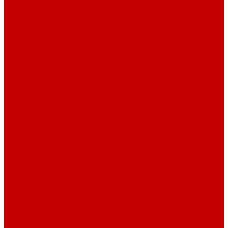
Навигатор Маяковки
Профессионалам
Новости библиотек области
Актуальная информация
Документы о детях, детстве и библиотеках
Документы ГКУК ЧОДБ
Детские библиотеки Челябинской области
Наши издания
Календарь знаменательных дат
Методическая online-школа
Детские культурно-просветительские центры
Краеведение
Литературное краеведение
Писатели Южного Урала - детям
Судьбою связаны с Южным Уралом
Литературный календарь
Челябинск в детской художественной литературе
Интернет-ресурсы
Копилка краеведа
Викторины
Подкасты
...
О библиотеке