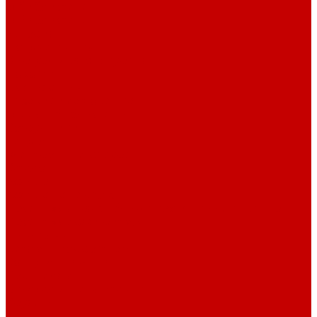
О библиотеке
О библиотеке
История
Документация
Виртуальная экскурсия
Новости
Достижения
Независимая оценка
Отделы библиотеки
Сотрудники
Ресурсы
Электронные ресурсы
Каталог
Афиша
Афиша на неделю
Проект «Умная библиотека»: Интеллект-центр
Проект «Держи ритм!»
Читателям
Детям и подросткам
Конкурсы и акции
Родителям
Виртуальные выставки
Кружки
Интересно о книгах