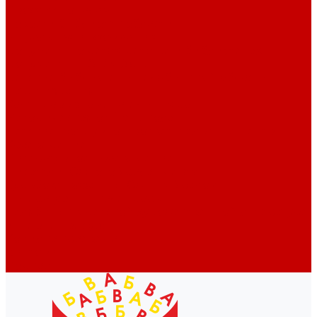
Профессионалам
Новости библиотек области
Актуальная информация
Документы о детях, детстве и библиотеках
Документы ГКУК ЧОДБ
Детские библиотеки Челябинской области
Наши издания
Календарь знаменательных дат
Методическая online-школа
Детские культурно-просветительские центры
Краеведение
Литературное краеведение
Писатели Южного Урала - детям
Судьбою связаны с Южным Уралом
Литературный календарь
Челябинск в детской художественной литературе
Интернет-ресурсы
Копилка краеведа
Викторины
Подкасты