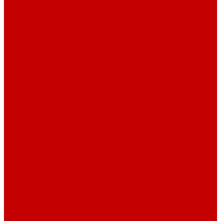
О библиотеке
История
Документация
Виртуальная экскурсия
Новости
Достижения
Независимая оценка
Отделы библиотеки
Сотрудники
Ресурсы
Электронные ресурсы
Каталог
Афиша
Афиша на неделю
Проект «Умная библиотека»: Интеллект-центр
Проект «Держи ритм!»
Читателям
Детям и подросткам
Конкурсы и акции
Родителям
Виртуальные выставки
Кружки
Интересно о книгах
Навигатор Маяковки