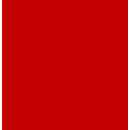
О библиотеке
История
Документация
Виртуальная экскурсия
Новости
Достижения
Независимая оценка
Отделы библиотеки
Сотрудники
Ресурсы
Электронные ресурсы
Каталог
Афиша
Афиша на неделю
Проект «Умная библиотека»: Интеллект-центр
Проект «Держи ритм!»
Читателям
Детям и подросткам
Конкурсы и акции
Родителям
Виртуальные выставки
Кружки
Интересно о книгах
Навигатор Маяковки