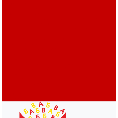
Профессионалам
Новости библиотек области
Актуальная информация
Документы о детях, детстве и библиотеках
Документы ГКУК ЧОДБ
Детские библиотеки Челябинской области
Наши издания
Календарь знаменательных дат
Методическая online-школа
Детские культурно-просветительские центры
Краеведение
Литературное краеведение
Писатели Южного Урала - детям
Судьбою связаны с Южным Уралом
Литературный календарь
Челябинск в детской художественной литературе
Интернет-ресурсы
Копилка краеведа
Викторины
Подкасты