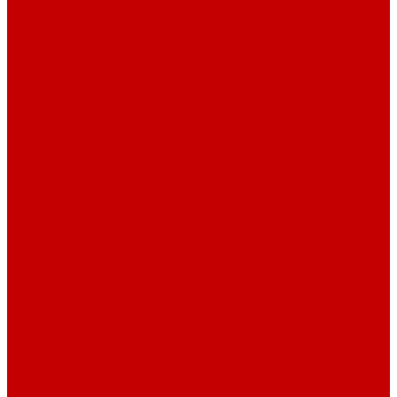
О библиотеке
О библиотеке
История
Документация
Виртуальная экскурсия
Новости
Достижения
Независимая оценка
Отделы библиотеки
Сотрудники
Ресурсы
Электронные ресурсы
Каталог
Афиша
Афиша на неделю
Проект «Умная библиотека»: Интеллект-центр
Проект «Держи ритм!»
Читателям
Детям и подросткам
Конкурсы и акции
Родителям
Виртуальные выставки
Кружки
Интересно о книгах