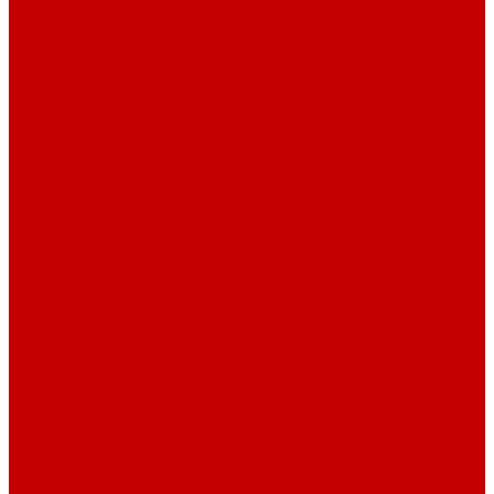
Навигатор Маяковки
Профессионалам
Новости библиотек области
Актуальная информация
Документы о детях, детстве и библиотеках
Документы ГКУК ЧОДБ
Детские библиотеки Челябинской области
Наши издания
Календарь знаменательных дат
Методическая online-школа
Детские культурно-просветительские центры
Краеведение
Литературное краеведение
Писатели Южного Урала - детям
Судьбою связаны с Южным Уралом
Литературный календарь
Челябинск в детской художественной литературе
Интернет-ресурсы
Копилка краеведа
Викторины
Подкасты
...
О библиотеке