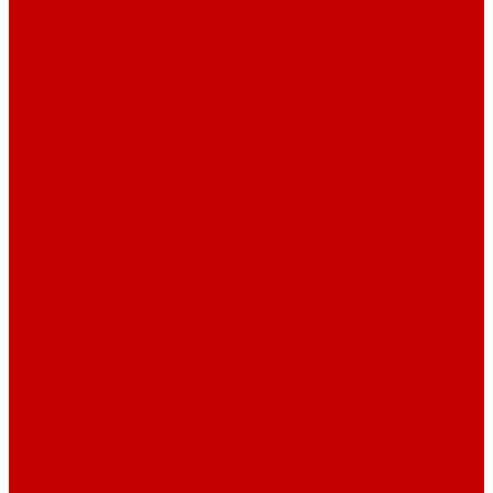
О библиотеке
История
Документация
Виртуальная экскурсия
Новости
Достижения
Независимая оценка
Отделы библиотеки
Сотрудники
Ресурсы
Электронные ресурсы
Каталог
Афиша
Афиша на неделю
Проект «Умная библиотека»: Интеллект-центр
Проект «Держи ритм!»
Читателям
Детям и подросткам
Конкурсы и акции
Родителям
Виртуальные выставки
Кружки
Интересно о книгах
Навигатор Маяковки