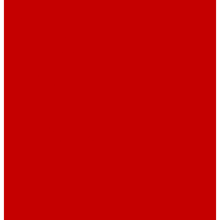
Навигатор Маяковки
Профессионалам
Новости библиотек области
Актуальная информация
Документы о детях, детстве и библиотеках
Документы ГКУК ЧОДБ
Детские библиотеки Челябинской области
Наши издания
Календарь знаменательных дат
Методическая online-школа
Детские культурно-просветительские центры
Краеведение
Литературное краеведение
Писатели Южного Урала - детям
Судьбою связаны с Южным Уралом
Литературный календарь
Челябинск в детской художественной литературе
Интернет-ресурсы
Копилка краеведа
Викторины
Подкасты
...
О библиотеке