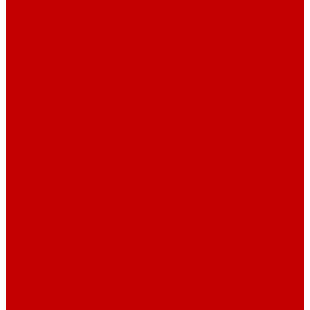
О библиотеке
О библиотеке
История
Документация
Виртуальная экскурсия
Новости
Достижения
Независимая оценка
Отделы библиотеки
Сотрудники
Ресурсы
Электронные ресурсы
Каталог
Афиша
Афиша на неделю
Проект «Умная библиотека»: Интеллект-центр
Проект «Держи ритм!»
Читателям
Детям и подросткам
Конкурсы и акции
Родителям
Виртуальные выставки
Кружки
Интересно о книгах