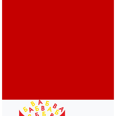
Профессионалам
Новости библиотек области
Актуальная информация
Документы о детях, детстве и библиотеках
Документы ГКУК ЧОДБ
Детские библиотеки Челябинской области
Наши издания
Календарь знаменательных дат
Методическая online-школа
Детские культурно-просветительские центры
Краеведение
Литературное краеведение
Писатели Южного Урала - детям
Судьбою связаны с Южным Уралом
Литературный календарь
Челябинск в детской художественной литературе
Интернет-ресурсы
Копилка краеведа
Викторины
Подкасты