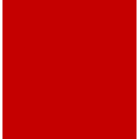
Навигатор Маяковки
Профессионалам
Новости библиотек области
Актуальная информация
Документы о детях, детстве и библиотеках
Документы ГКУК ЧОДБ
Детские библиотеки Челябинской области
Наши издания
Календарь знаменательных дат
Методическая online-школа
Детские культурно-просветительские центры
Краеведение
Литературное краеведение
Писатели Южного Урала - детям
Судьбою связаны с Южным Уралом
Литературный календарь
Челябинск в детской художественной литературе
Интернет-ресурсы
Копилка краеведа
Викторины
Подкасты
...
О библиотеке