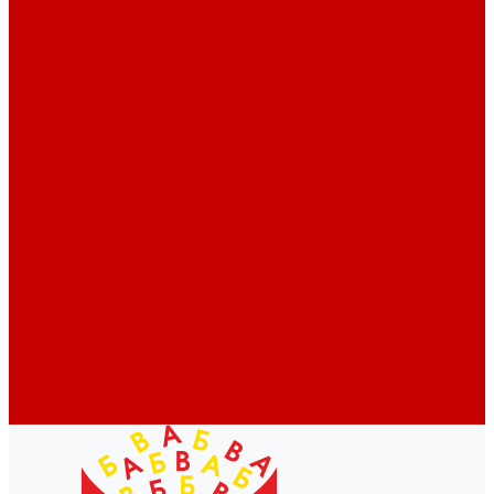
Профессионалам
Новости библиотек области
Актуальная информация
Документы о детях, детстве и библиотеках
Документы ГКУК ЧОДБ
Детские библиотеки Челябинской области
Наши издания
Календарь знаменательных дат
Методическая online-школа
Детские культурно-просветительские центры
Краеведение
Литературное краеведение
Писатели Южного Урала - детям
Судьбою связаны с Южным Уралом
Литературный календарь
Челябинск в детской художественной литературе
Интернет-ресурсы
Копилка краеведа
Викторины
Подкасты