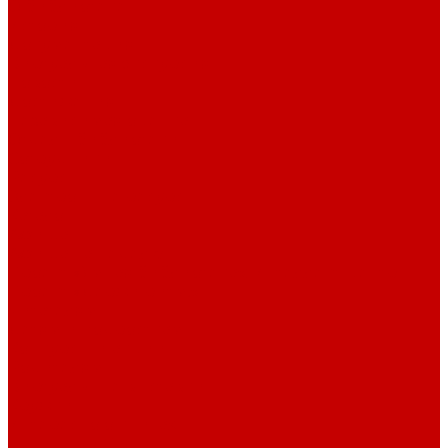
О библиотеке
История
Документация
Виртуальная экскурсия
Новости
Достижения
Независимая оценка
Отделы библиотеки
Сотрудники
Ресурсы
Электронные ресурсы
Каталог
Афиша
Афиша на неделю
Проект «Умная библиотека»: Интеллект-центр
Проект «Держи ритм!»
Читателям
Детям и подросткам
Конкурсы и акции
Родителям
Виртуальные выставки
Кружки
Интересно о книгах
Навигатор Маяковки