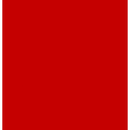
О библиотеке
О библиотеке
История
Документация
Виртуальная экскурсия
Новости
Достижения
Независимая оценка
Отделы библиотеки
Сотрудники
Ресурсы
Электронные ресурсы
Каталог
Афиша
Афиша на неделю
Проект «Умная библиотека»: Интеллект-центр
Проект «Держи ритм!»
Читателям
Детям и подросткам
Конкурсы и акции
Родителям
Виртуальные выставки
Кружки
Интересно о книгах