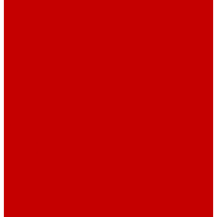
О библиотеке
О библиотеке
История
Документация
Виртуальная экскурсия
Новости
Достижения
Независимая оценка
Отделы библиотеки
Сотрудники
Ресурсы
Электронные ресурсы
Каталог
Афиша
Афиша на неделю
Проект «Умная библиотека»: Интеллект-центр
Проект «Держи ритм!»
Читателям
Детям и подросткам
Конкурсы и акции
Родителям
Виртуальные выставки
Кружки
Интересно о книгах