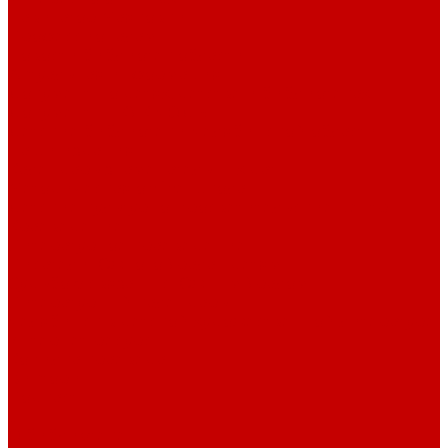
Навигатор Маяковки
Профессионалам
Новости библиотек области
Актуальная информация
Документы о детях, детстве и библиотеках
Документы ГКУК ЧОДБ
Детские библиотеки Челябинской области
Наши издания
Календарь знаменательных дат
Методическая online-школа
Детские культурно-просветительские центры
Краеведение
Литературное краеведение
Писатели Южного Урала - детям
Судьбою связаны с Южным Уралом
Литературный календарь
Челябинск в детской художественной литературе
Интернет-ресурсы
Копилка краеведа
Викторины
Подкасты
...
О библиотеке