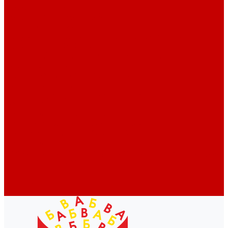
Профессионалам
Новости библиотек области
Актуальная информация
Документы о детях, детстве и библиотеках
Документы ГКУК ЧОДБ
Детские библиотеки Челябинской области
Наши издания
Календарь знаменательных дат
Методическая online-школа
Детские культурно-просветительские центры
Краеведение
Литературное краеведение
Писатели Южного Урала - детям
Судьбою связаны с Южным Уралом
Литературный календарь
Челябинск в детской художественной литературе
Интернет-ресурсы
Копилка краеведа
Викторины
Подкасты