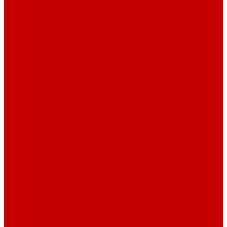
О библиотеке
История
Документация
Виртуальная экскурсия
Новости
Достижения
Независимая оценка
Отделы библиотеки
Сотрудники
Ресурсы
Электронные ресурсы
Каталог
Афиша
Афиша на неделю
Проект «Умная библиотека»: Интеллект-центр
Проект «Держи ритм!»
Читателям
Детям и подросткам
Конкурсы и акции
Родителям
Виртуальные выставки
Кружки
Интересно о книгах
Навигатор Маяковки