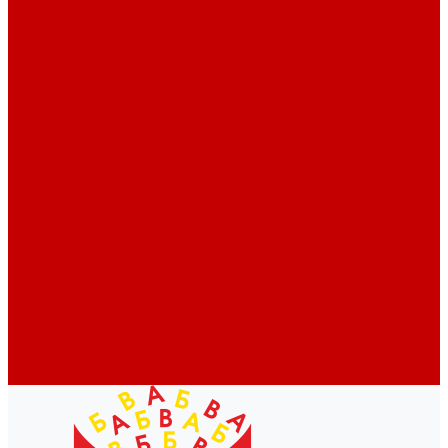
Профессионалам
Новости библиотек области
Актуальная информация
Документы о детях, детстве и библиотеках
Документы ГКУК ЧОДБ
Детские библиотеки Челябинской области
Наши издания
Календарь знаменательных дат
Методическая online-школа
Детские культурно-просветительские центры
Краеведение
Литературное краеведение
Писатели Южного Урала - детям
Судьбою связаны с Южным Уралом
Литературный календарь
Челябинск в детской художественной литературе
Интернет-ресурсы
Копилка краеведа
Викторины
Подкасты