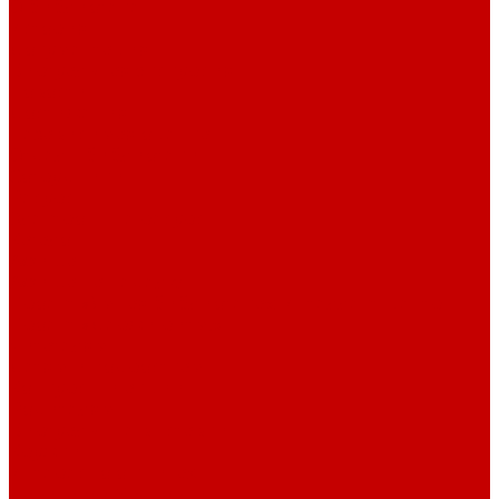
О библиотеке
История
Документация
Виртуальная экскурсия
Новости
Достижения
Независимая оценка
Отделы библиотеки
Сотрудники
Ресурсы
Электронные ресурсы
Каталог
Афиша
Афиша на неделю
Проект «Умная библиотека»: Интеллект-центр
Проект «Держи ритм!»
Читателям
Детям и подросткам
Конкурсы и акции
Родителям
Виртуальные выставки
Кружки
Интересно о книгах
Навигатор Маяковки