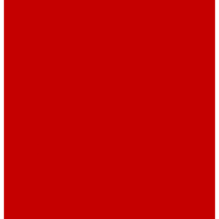
О библиотеке
О библиотеке
История
Документация
Виртуальная экскурсия
Новости
Достижения
Независимая оценка
Отделы библиотеки
Сотрудники
Ресурсы
Электронные ресурсы
Каталог
Афиша
Афиша на неделю
Проект «Умная библиотека»: Интеллект-центр
Проект «Держи ритм!»
Читателям
Детям и подросткам
Конкурсы и акции
Родителям
Виртуальные выставки
Кружки
Интересно о книгах