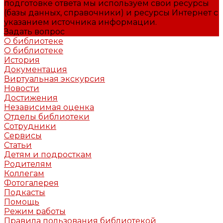
подготовке ответа мы используем свои ресурсы
(базы данных, справочники) и ресурсы Интернет с
указанием источника информации.
Задать вопрос
О библиотеке
О библиотеке
История
Документация
Виртуальная экскурсия
Новости
Достижения
Независимая оценка
Отделы библиотеки
Сотрудники
Сервисы
Статьи
Детям и подросткам
Родителям
Коллегам
Фотогалерея
Подкасты
Помощь
Режим работы
Правила пользования библиотекой