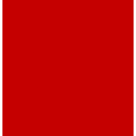
Навигатор Маяковки
Профессионалам
Новости библиотек области
Актуальная информация
Документы о детях, детстве и библиотеках
Документы ГКУК ЧОДБ
Детские библиотеки Челябинской области
Наши издания
Календарь знаменательных дат
Методическая online-школа
Детские культурно-просветительские центры
Краеведение
Литературное краеведение
Писатели Южного Урала - детям
Судьбою связаны с Южным Уралом
Литературный календарь
Челябинск в детской художественной литературе
Интернет-ресурсы
Копилка краеведа
Викторины
Подкасты
...
О библиотеке