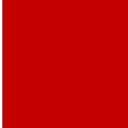
История
Документация
Виртуальная экскурсия
Новости
Достижения
Независимая оценка
Отделы библиотеки
Сотрудники
Ресурсы
Электронные ресурсы
Каталог
Афиша
Афиша на неделю
Проект «Умная библиотека»: Интеллект-центр
Проект «Держи ритм!»
Читателям
Детям и подросткам
Конкурсы и акции
Родителям
Виртуальные выставки
Кружки
Интересно о книгах
Навигатор Маяковки
Профессионалам