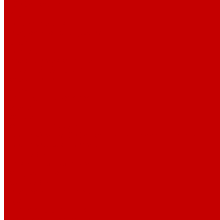
О библиотеке
История
Документация
Виртуальная экскурсия
Новости
Достижения
Независимая оценка
Отделы библиотеки
Сотрудники
Ресурсы
Электронные ресурсы
Каталог
Афиша
Афиша на неделю
Проект «Умная библиотека»: Интеллект-центр
Проект «Держи ритм!»
Читателям
Детям и подросткам
Конкурсы и акции
Родителям
Виртуальные выставки
Кружки
Интересно о книгах
Навигатор Маяковки