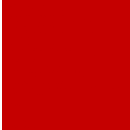
Профессионалам
Новости библиотек области
Актуальная информация
Документы о детях, детстве и библиотеках
Документы ГКУК ЧОДБ
Детские библиотеки Челябинской области
Наши издания
Календарь знаменательных дат
Методическая online-школа
Детские культурно-просветительские центры
Краеведение
Литературное краеведение
Писатели Южного Урала - детям
Судьбою связаны с Южным Уралом
Литературный календарь
Челябинск в детской художественной литературе
Интернет-ресурсы
Копилка краеведа
Викторины
Подкасты
...
О библиотеке
О библиотеке