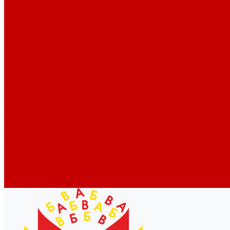
Новости библиотек области
Актуальная информация
Документы о детях, детстве и библиотеках
Документы ГКУК ЧОДБ
Детские библиотеки Челябинской области
Наши издания
Календарь знаменательных дат
Методическая online-школа
Детские культурно-просветительские центры
Краеведение
Литературное краеведение
Писатели Южного Урала - детям
Судьбою связаны с Южным Уралом
Литературный календарь
Челябинск в детской художественной литературе
Интернет-ресурсы
Копилка краеведа
Викторины
Подкасты