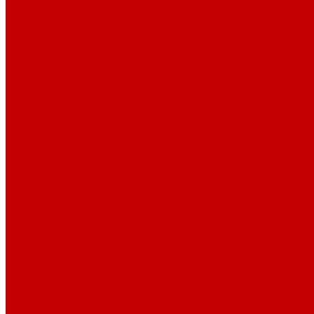
Профессионалам
Новости библиотек области
Актуальная информация
Документы о детях, детстве и библиотеках
Документы ГКУК ЧОДБ
Детские библиотеки Челябинской области
Наши издания
Календарь знаменательных дат
Методическая online-школа
Детские культурно-просветительские центры
Краеведение
Литературное краеведение
Писатели Южного Урала - детям
Судьбою связаны с Южным Уралом
Литературный календарь
Челябинск в детской художественной литературе
Интернет-ресурсы
Копилка краеведа
Викторины
Подкасты
...
О библиотеке
О библиотеке