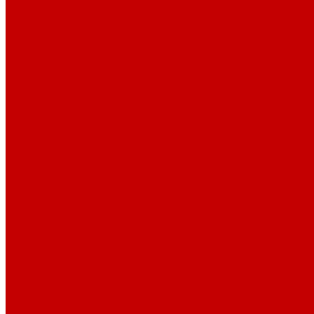
О библиотеке
История
Документация
Виртуальная экскурсия
Новости
Достижения
Независимая оценка
Отделы библиотеки
Сотрудники
Ресурсы
Электронные ресурсы
Каталог
Афиша
Афиша на неделю
Проект «Умная библиотека»: Интеллект-центр
Проект «Держи ритм!»
Читателям
Детям и подросткам
Конкурсы и акции
Родителям
Виртуальные выставки
Кружки
Интересно о книгах
Навигатор Маяковки