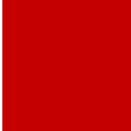
История
Документация
Виртуальная экскурсия
Новости
Достижения
Независимая оценка
Отделы библиотеки
Сотрудники
Ресурсы
Электронные ресурсы
Каталог
Афиша
Афиша на неделю
Проект «Умная библиотека»: Интеллект-центр
Проект «Держи ритм!»
Читателям
Детям и подросткам
Конкурсы и акции
Родителям
Виртуальные выставки
Кружки
Интересно о книгах
Навигатор Маяковки
Профессионалам