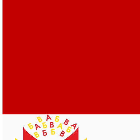
Новости библиотек области
Актуальная информация
Документы о детях, детстве и библиотеках
Документы ГКУК ЧОДБ
Детские библиотеки Челябинской области
Наши издания
Календарь знаменательных дат
Методическая online-школа
Детские культурно-просветительские центры
Краеведение
Литературное краеведение
Писатели Южного Урала - детям
Судьбою связаны с Южным Уралом
Литературный календарь
Челябинск в детской художественной литературе
Интернет-ресурсы
Копилка краеведа
Викторины
Подкасты