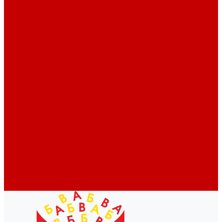
Профессионалам
Новости библиотек области
Актуальная информация
Документы о детях, детстве и библиотеках
Документы ГКУК ЧОДБ
Детские библиотеки Челябинской области
Наши издания
Календарь знаменательных дат
Методическая online-школа
Детские культурно-просветительские центры
Краеведение
Литературное краеведение
Писатели Южного Урала - детям
Судьбою связаны с Южным Уралом
Литературный календарь
Челябинск в детской художественной литературе
Интернет-ресурсы
Копилка краеведа
Викторины
Подкасты