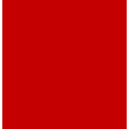
О библиотеке
О библиотеке
История
Документация
Виртуальная экскурсия
Новости
Достижения
Независимая оценка
Отделы библиотеки
Сотрудники
Ресурсы
Электронные ресурсы
Каталог
Афиша
Афиша на неделю
Проект «Умная библиотека»: Интеллект-центр
Проект «Держи ритм!»
Читателям
Детям и подросткам
Конкурсы и акции
Родителям
Виртуальные выставки
Кружки
Интересно о книгах