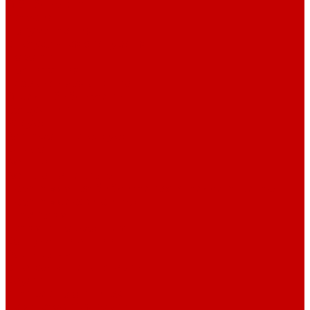
О библиотеке
История
Документация
Виртуальная экскурсия
Новости
Достижения
Независимая оценка
Отделы библиотеки
Сотрудники
Ресурсы
Электронные ресурсы
Каталог
Афиша
Афиша на неделю
Проект «Умная библиотека»: Интеллект-центр
Проект «Держи ритм!»
Читателям
Детям и подросткам
Конкурсы и акции
Родителям
Виртуальные выставки
Кружки
Интересно о книгах
Навигатор Маяковки