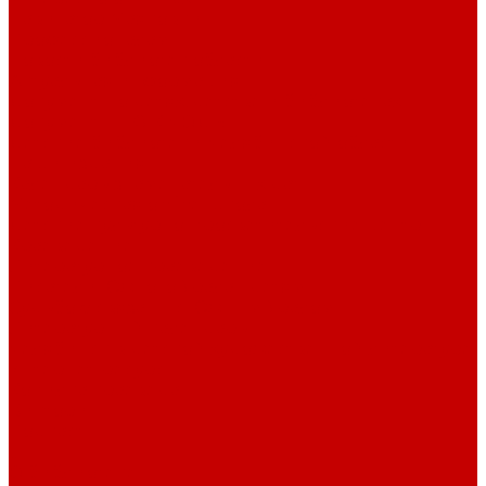
Навигатор Маяковки
Профессионалам
Новости библиотек области
Актуальная информация
Документы о детях, детстве и библиотеках
Документы ГКУК ЧОДБ
Детские библиотеки Челябинской области
Наши издания
Календарь знаменательных дат
Методическая online-школа
Детские культурно-просветительские центры
Краеведение
Литературное краеведение
Писатели Южного Урала - детям
Судьбою связаны с Южным Уралом
Литературный календарь
Челябинск в детской художественной литературе
Интернет-ресурсы
Копилка краеведа
Викторины
Подкасты
...
О библиотеке