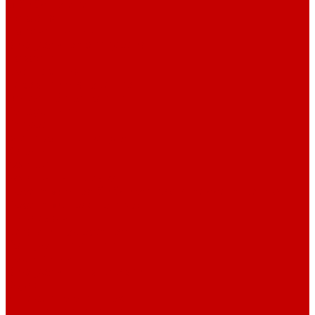
О библиотеке
История
Документация
Виртуальная экскурсия
Новости
Достижения
Независимая оценка
Отделы библиотеки
Сотрудники
Ресурсы
Электронные ресурсы
Каталог
Афиша
Афиша на неделю
Проект «Умная библиотека»: Интеллект-центр
Проект «Держи ритм!»
Читателям
Детям и подросткам
Конкурсы и акции
Родителям
Виртуальные выставки
Кружки
Интересно о книгах
Навигатор Маяковки