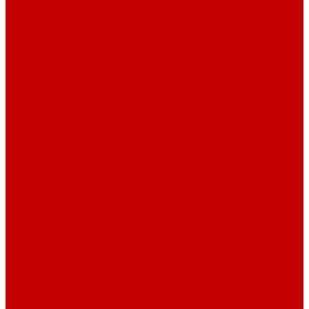
Навигатор Маяковки
Профессионалам
Новости библиотек области
Актуальная информация
Документы о детях, детстве и библиотеках
Документы ГКУК ЧОДБ
Детские библиотеки Челябинской области
Наши издания
Календарь знаменательных дат
Методическая online-школа
Детские культурно-просветительские центры
Краеведение
Литературное краеведение
Писатели Южного Урала - детям
Судьбою связаны с Южным Уралом
Литературный календарь
Челябинск в детской художественной литературе
Интернет-ресурсы
Копилка краеведа
Викторины
Подкасты
...
О библиотеке