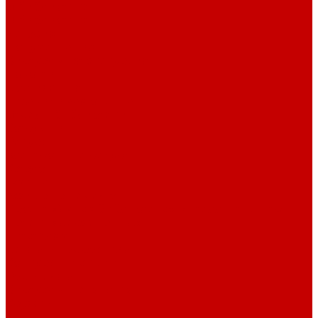
О библиотеке
О библиотеке
История
Документация
Виртуальная экскурсия
Новости
Достижения
Независимая оценка
Отделы библиотеки
Сотрудники
Ресурсы
Электронные ресурсы
Каталог
Афиша
Афиша на неделю
Проект «Умная библиотека»: Интеллект-центр
Проект «Держи ритм!»
Читателям
Детям и подросткам
Конкурсы и акции
Родителям
Виртуальные выставки
Кружки
Интересно о книгах