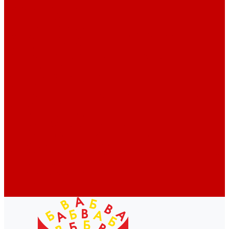
Профессионалам
Новости библиотек области
Актуальная информация
Документы о детях, детстве и библиотеках
Документы ГКУК ЧОДБ
Детские библиотеки Челябинской области
Наши издания
Календарь знаменательных дат
Методическая online-школа
Детские культурно-просветительские центры
Краеведение
Литературное краеведение
Писатели Южного Урала - детям
Судьбою связаны с Южным Уралом
Литературный календарь
Челябинск в детской художественной литературе
Интернет-ресурсы
Копилка краеведа
Викторины
Подкасты