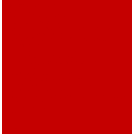
Навигатор Маяковки
Профессионалам
Новости библиотек области
Актуальная информация
Документы о детях, детстве и библиотеках
Документы ГКУК ЧОДБ
Детские библиотеки Челябинской области
Наши издания
Календарь знаменательных дат
Методическая online-школа
Детские культурно-просветительские центры
Краеведение
Литературное краеведение
Писатели Южного Урала - детям
Судьбою связаны с Южным Уралом
Литературный календарь
Челябинск в детской художественной литературе
Интернет-ресурсы
Копилка краеведа
Викторины
Подкасты
...
О библиотеке