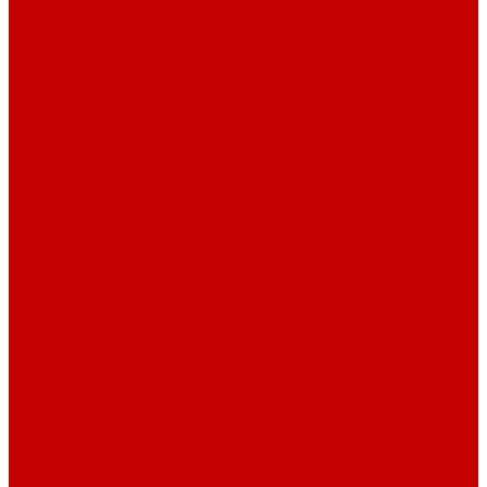
О библиотеке
История
Документация
Виртуальная экскурсия
Новости
Достижения
Независимая оценка
Отделы библиотеки
Сотрудники
Ресурсы
Электронные ресурсы
Каталог
Афиша
Афиша на неделю
Проект «Умная библиотека»: Интеллект-центр
Проект «Держи ритм!»
Читателям
Детям и подросткам
Конкурсы и акции
Родителям
Виртуальные выставки
Кружки
Интересно о книгах
Навигатор Маяковки