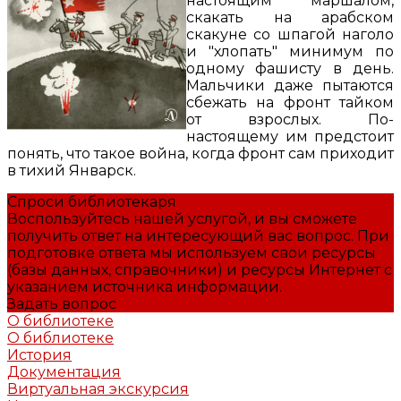
настоящим маршалом,
скакать на арабском
скакуне со шпагой наголо
и "хлопать" минимум по
одному фашисту в день.
Мальчики даже пытаются
сбежать на фронт тайком
от взрослых. По-
настоящему им предстоит
понять, что такое война, когда фронт сам приходит
в тихий Январск.
Спроси библиотекаря
Воспользуйтесь нашей услугой, и вы сможете
получить ответ на интересующий вас вопрос. При
подготовке ответа мы используем свои ресурсы
(базы данных, справочники) и ресурсы Интернет с
указанием источника информации.
Задать вопрос
О библиотеке
О библиотеке
История
Документация
Виртуальная экскурсия