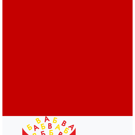
Профессионалам
Новости библиотек области
Актуальная информация
Документы о детях, детстве и библиотеках
Документы ГКУК ЧОДБ
Детские библиотеки Челябинской области
Наши издания
Календарь знаменательных дат
Методическая online-школа
Детские культурно-просветительские центры
Краеведение
Литературное краеведение
Писатели Южного Урала - детям
Судьбою связаны с Южным Уралом
Литературный календарь
Челябинск в детской художественной литературе
Интернет-ресурсы
Копилка краеведа
Викторины
Подкасты