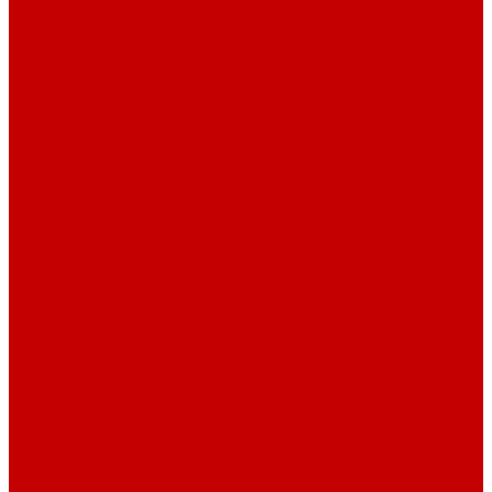
О библиотеке
О библиотеке
История
Документация
Виртуальная экскурсия
Новости
Достижения
Независимая оценка
Отделы библиотеки
Сотрудники
Ресурсы
Электронные ресурсы
Каталог
Афиша
Афиша на неделю
Проект «Умная библиотека»: Интеллект-центр
Проект «Держи ритм!»
Читателям
Детям и подросткам
Конкурсы и акции
Родителям
Виртуальные выставки
Кружки
Интересно о книгах