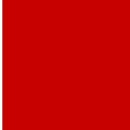
История
Документация
Виртуальная экскурсия
Новости
Достижения
Независимая оценка
Отделы библиотеки
Сотрудники
Ресурсы
Электронные ресурсы
Каталог
Афиша
Афиша на неделю
Проект «Умная библиотека»: Интеллект-центр
Проект «Держи ритм!»
Читателям
Детям и подросткам
Конкурсы и акции
Родителям
Виртуальные выставки
Кружки
Интересно о книгах
Навигатор Маяковки
Профессионалам