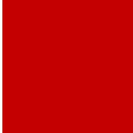
Профессионалам
Новости библиотек области
Актуальная информация
Документы о детях, детстве и библиотеках
Документы ГКУК ЧОДБ
Детские библиотеки Челябинской области
Наши издания
Календарь знаменательных дат
Методическая online-школа
Детские культурно-просветительские центры
Краеведение
Литературное краеведение
Писатели Южного Урала - детям
Судьбою связаны с Южным Уралом
Литературный календарь
Челябинск в детской художественной литературе
Интернет-ресурсы
Копилка краеведа
Викторины
Подкасты
...
О библиотеке
О библиотеке