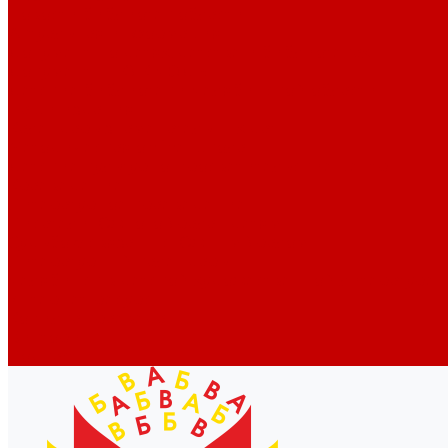
Новости библиотек области
Актуальная информация
Документы о детях, детстве и библиотеках
Документы ГКУК ЧОДБ
Детские библиотеки Челябинской области
Наши издания
Календарь знаменательных дат
Методическая online-школа
Детские культурно-просветительские центры
Краеведение
Литературное краеведение
Писатели Южного Урала - детям
Судьбою связаны с Южным Уралом
Литературный календарь
Челябинск в детской художественной литературе
Интернет-ресурсы
Копилка краеведа
Викторины
Подкасты