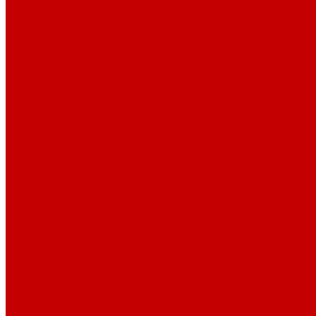
О библиотеке
История
Документация
Виртуальная экскурсия
Новости
Достижения
Независимая оценка
Отделы библиотеки
Сотрудники
Ресурсы
Электронные ресурсы
Каталог
Афиша
Афиша на неделю
Проект «Умная библиотека»: Интеллект-центр
Проект «Держи ритм!»
Читателям
Детям и подросткам
Конкурсы и акции
Родителям
Виртуальные выставки
Кружки
Интересно о книгах
Навигатор Маяковки