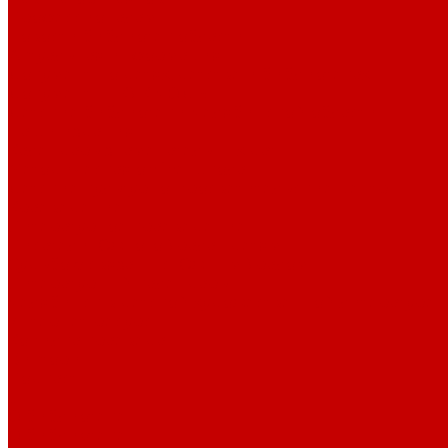
Профессионалам
Новости библиотек области
Актуальная информация
Документы о детях, детстве и библиотеках
Документы ГКУК ЧОДБ
Детские библиотеки Челябинской области
Наши издания
Календарь знаменательных дат
Методическая online-школа
Детские культурно-просветительские центры
Краеведение
Литературное краеведение
Писатели Южного Урала - детям
Судьбою связаны с Южным Уралом
Литературный календарь
Челябинск в детской художественной литературе
Интернет-ресурсы
Копилка краеведа
Викторины
Подкасты
...
О библиотеке
О библиотеке