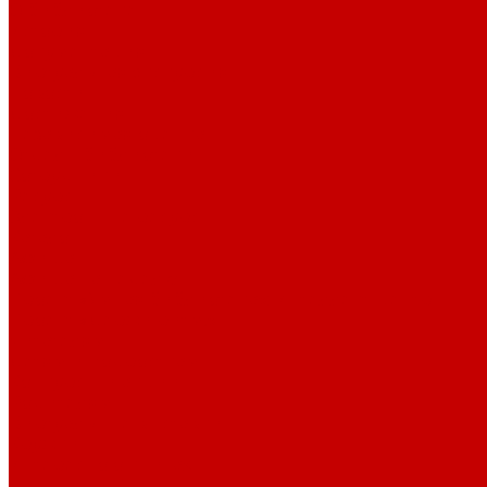
О библиотеке
История
Документация
Виртуальная экскурсия
Новости
Достижения
Независимая оценка
Отделы библиотеки
Сотрудники
Ресурсы
Электронные ресурсы
Каталог
Афиша
Афиша на неделю
Проект «Умная библиотека»: Интеллект-центр
Проект «Держи ритм!»
Читателям
Детям и подросткам
Конкурсы и акции
Родителям
Виртуальные выставки
Кружки
Интересно о книгах
Навигатор Маяковки