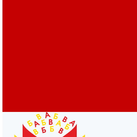
Новости библиотек области
Актуальная информация
Документы о детях, детстве и библиотеках
Документы ГКУК ЧОДБ
Детские библиотеки Челябинской области
Наши издания
Календарь знаменательных дат
Методическая online-школа
Детские культурно-просветительские центры
Краеведение
Литературное краеведение
Писатели Южного Урала - детям
Судьбою связаны с Южным Уралом
Литературный календарь
Челябинск в детской художественной литературе
Интернет-ресурсы
Копилка краеведа
Викторины
Подкасты