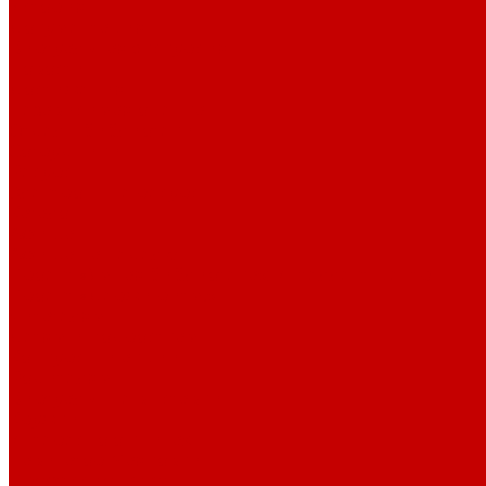
История
Документация
Виртуальная экскурсия
Новости
Достижения
Независимая оценка
Отделы библиотеки
Сотрудники
Ресурсы
Электронные ресурсы
Каталог
Афиша
Афиша на неделю
Проект «Умная библиотека»: Интеллект-центр
Проект «Держи ритм!»
Читателям
Детям и подросткам
Конкурсы и акции
Родителям
Виртуальные выставки
Кружки
Интересно о книгах
Навигатор Маяковки
Профессионалам