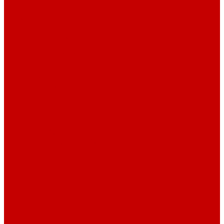
Навигатор Маяковки
Профессионалам
Новости библиотек области
Актуальная информация
Документы о детях, детстве и библиотеках
Документы ГКУК ЧОДБ
Детские библиотеки Челябинской области
Наши издания
Календарь знаменательных дат
Методическая online-школа
Детские культурно-просветительские центры
Краеведение
Литературное краеведение
Писатели Южного Урала - детям
Судьбою связаны с Южным Уралом
Литературный календарь
Челябинск в детской художественной литературе
Интернет-ресурсы
Копилка краеведа
Викторины
Подкасты
...
О библиотеке