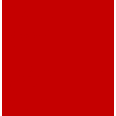
О библиотеке
История
Документация
Виртуальная экскурсия
Новости
Достижения
Независимая оценка
Отделы библиотеки
Сотрудники
Ресурсы
Электронные ресурсы
Каталог
Афиша
Афиша на неделю
Проект «Умная библиотека»: Интеллект-центр
Проект «Держи ритм!»
Читателям
Детям и подросткам
Конкурсы и акции
Родителям
Виртуальные выставки
Кружки
Интересно о книгах
Навигатор Маяковки