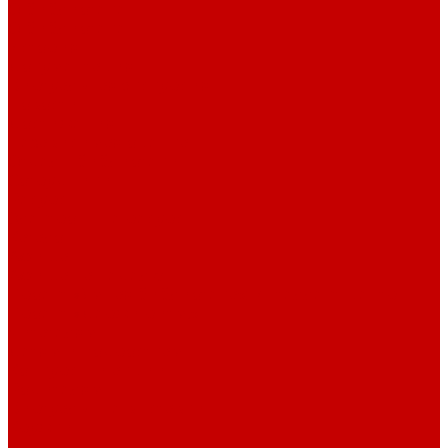
О библиотеке
О библиотеке
История
Документация
Виртуальная экскурсия
Новости
Достижения
Независимая оценка
Отделы библиотеки
Сотрудники
Ресурсы
Электронные ресурсы
Каталог
Афиша
Афиша на неделю
Проект «Умная библиотека»: Интеллект-центр
Проект «Держи ритм!»
Читателям
Детям и подросткам
Конкурсы и акции
Родителям
Виртуальные выставки
Кружки
Интересно о книгах