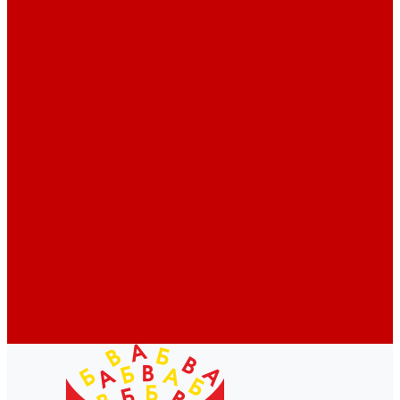
Профессионалам
Новости библиотек области
Актуальная информация
Документы о детях, детстве и библиотеках
Документы ГКУК ЧОДБ
Детские библиотеки Челябинской области
Наши издания
Календарь знаменательных дат
Методическая online-школа
Детские культурно-просветительские центры
Краеведение
Литературное краеведение
Писатели Южного Урала - детям
Судьбою связаны с Южным Уралом
Литературный календарь
Челябинск в детской художественной литературе
Интернет-ресурсы
Копилка краеведа
Викторины
Подкасты