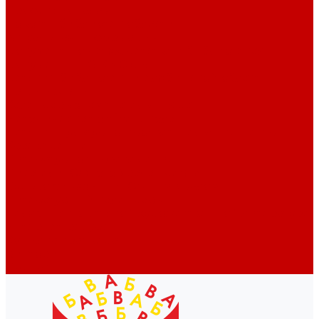
Профессионалам
Новости библиотек области
Актуальная информация
Документы о детях, детстве и библиотеках
Документы ГКУК ЧОДБ
Детские библиотеки Челябинской области
Наши издания
Календарь знаменательных дат
Методическая online-школа
Детские культурно-просветительские центры
Краеведение
Литературное краеведение
Писатели Южного Урала - детям
Судьбою связаны с Южным Уралом
Литературный календарь
Челябинск в детской художественной литературе
Интернет-ресурсы
Копилка краеведа
Викторины
Подкасты