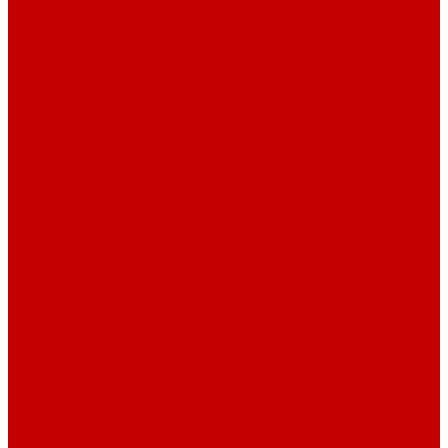
Навигатор Маяковки
Профессионалам
Новости библиотек области
Актуальная информация
Документы о детях, детстве и библиотеках
Документы ГКУК ЧОДБ
Детские библиотеки Челябинской области
Наши издания
Календарь знаменательных дат
Методическая online-школа
Детские культурно-просветительские центры
Краеведение
Литературное краеведение
Писатели Южного Урала - детям
Судьбою связаны с Южным Уралом
Литературный календарь
Челябинск в детской художественной литературе
Интернет-ресурсы
Копилка краеведа
Викторины
Подкасты
...
О библиотеке