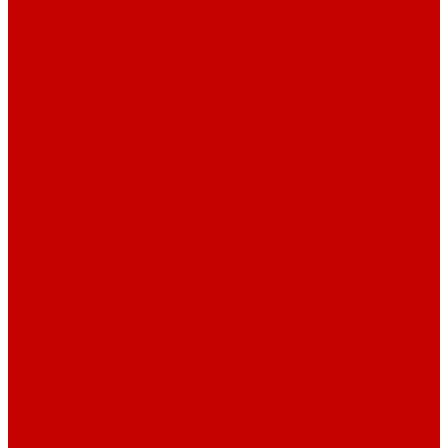
О библиотеке
О библиотеке
История
Документация
Виртуальная экскурсия
Новости
Достижения
Независимая оценка
Отделы библиотеки
Сотрудники
Ресурсы
Электронные ресурсы
Каталог
Афиша
Афиша на неделю
Проект «Умная библиотека»: Интеллект-центр
Проект «Держи ритм!»
Читателям
Детям и подросткам
Конкурсы и акции
Родителям
Виртуальные выставки
Кружки
Интересно о книгах