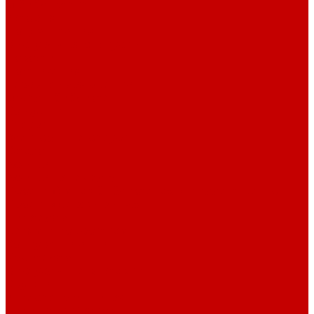
О библиотеке
История
Документация
Виртуальная экскурсия
Новости
Достижения
Независимая оценка
Отделы библиотеки
Сотрудники
Ресурсы
Электронные ресурсы
Каталог
Афиша
Афиша на неделю
Проект «Умная библиотека»: Интеллект-центр
Проект «Держи ритм!»
Читателям
Детям и подросткам
Конкурсы и акции
Родителям
Виртуальные выставки
Кружки
Интересно о книгах
Навигатор Маяковки