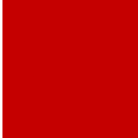
Профессионалам
Новости библиотек области
Актуальная информация
Документы о детях, детстве и библиотеках
Документы ГКУК ЧОДБ
Детские библиотеки Челябинской области
Наши издания
Календарь знаменательных дат
Методическая online-школа
Детские культурно-просветительские центры
Краеведение
Литературное краеведение
Писатели Южного Урала - детям
Судьбою связаны с Южным Уралом
Литературный календарь
Челябинск в детской художественной литературе
Интернет-ресурсы
Копилка краеведа
Викторины
Подкасты
...
О библиотеке
О библиотеке