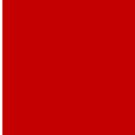
История
Документация
Виртуальная экскурсия
Новости
Достижения
Независимая оценка
Отделы библиотеки
Сотрудники
Ресурсы
Электронные ресурсы
Каталог
Афиша
Афиша на неделю
Проект «Умная библиотека»: Интеллект-центр
Проект «Держи ритм!»
Читателям
Детям и подросткам
Конкурсы и акции
Родителям
Виртуальные выставки
Кружки
Интересно о книгах
Навигатор Маяковки
Профессионалам