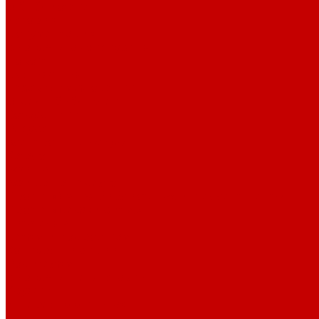
О библиотеке
История
Документация
Виртуальная экскурсия
Новости
Достижения
Независимая оценка
Отделы библиотеки
Сотрудники
Ресурсы
Электронные ресурсы
Каталог
Афиша
Афиша на неделю
Проект «Умная библиотека»: Интеллект-центр
Проект «Держи ритм!»
Читателям
Детям и подросткам
Конкурсы и акции
Родителям
Виртуальные выставки
Кружки
Интересно о книгах
Навигатор Маяковки