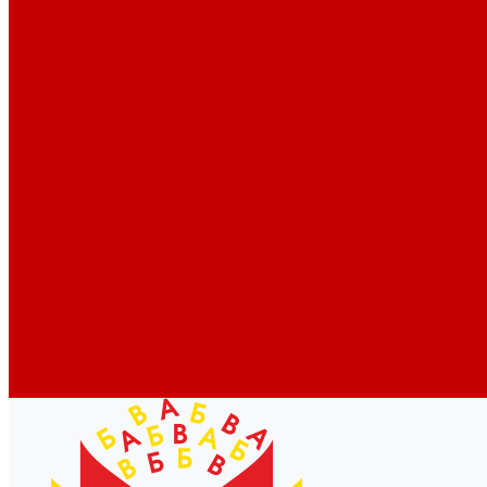
Новости библиотек области
Актуальная информация
Документы о детях, детстве и библиотеках
Документы ГКУК ЧОДБ
Детские библиотеки Челябинской области
Наши издания
Календарь знаменательных дат
Методическая online-школа
Детские культурно-просветительские центры
Краеведение
Литературное краеведение
Писатели Южного Урала - детям
Судьбою связаны с Южным Уралом
Литературный календарь
Челябинск в детской художественной литературе
Интернет-ресурсы
Копилка краеведа
Викторины
Подкасты