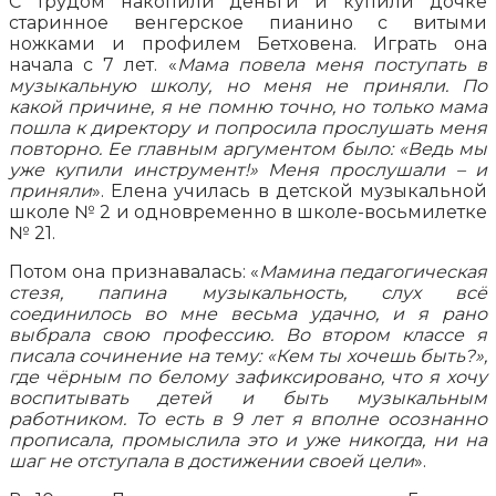
С трудом накопили деньги и купили дочке
старинное венгерское пианино с витыми
ножками и профилем Бетховена. Играть она
начала с 7 лет. «
Мама повела меня поступать в
музыкальную школу, но меня не приняли. По
какой причине, я не помню точно, но только мама
пошла к директору и попросила прослушать меня
повторно. Ее главным аргументом было: «Ведь мы
уже купили инструмент!» Меня прослушали – и
приняли
». Елена училась в детской музыкальной
школе № 2 и одновременно в школе-восьмилетке
№ 21.
Потом она признавалась: «
Мамина педагогическая
стезя, папина музыкальность, слух всё
соединилось во мне весьма удачно, и я рано
выбрала свою профессию. Во втором классе я
писала сочинение на тему: «Кем ты хочешь быть?»,
где чёрным по белому зафиксировано, что я хочу
воспитывать детей и быть музыкальным
работником. То есть в 9 лет я вполне осознанно
прописала, промыслила это и уже никогда, ни на
шаг не отступала в достижении своей цели
».