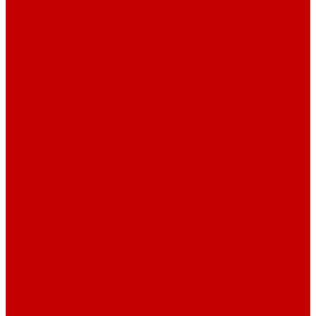
Навигатор Маяковки
Профессионалам
Новости библиотек области
Актуальная информация
Документы о детях, детстве и библиотеках
Документы ГКУК ЧОДБ
Детские библиотеки Челябинской области
Наши издания
Календарь знаменательных дат
Методическая online-школа
Детские культурно-просветительские центры
Краеведение
Литературное краеведение
Писатели Южного Урала - детям
Судьбою связаны с Южным Уралом
Литературный календарь
Челябинск в детской художественной литературе
Интернет-ресурсы
Копилка краеведа
Викторины
Подкасты
...
О библиотеке