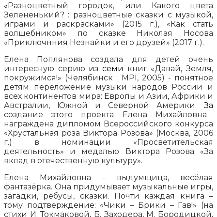
«
Разноцветный городок, или Какого цвета
Зелененький? : разноцветные сказки с музыкой,
играми и раскрасками» (2015 г.), «Как стать
волшебником» по сказке Николая Носова
«Приключнния Незнайки и его друзей» (2017 г.).
Елена Поплянова создала для детей очень
интересную серию
из семи
книг «Давай, Земля,
покружимся!» (Челябинск : МРI, 2005) - понятное
детям переложение музыки народов России и
всех континентов мира: Европы и Азии, Африки и
Австралии, Южной и Северной Америки.
За
создание этого проекта Елена Михайловна
награждена дипломом Всероссийского конкурса
«Хрустальная роза Виктора Розова» (Москва, 2006
г.) в номинации «Просветительская
деятельность» и медалью Виктора Розова «За
вклад в отечественную культуру».
Елена Михайловна - выдумщица, весёлая
фантазёрка. Она придумывает музыкальные игры,
загадки, ребусы, сказки. Почти каждая книга –
тому подтверждение: «Чики – Брики – Гав!» (на
стихи И. Токмаковой, Б. Заходера, М. Бородицкой,