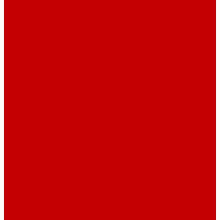
О библиотеке
О библиотеке
История
Документация
Виртуальная экскурсия
Новости
Достижения
Независимая оценка
Отделы библиотеки
Сотрудники
Ресурсы
Электронные ресурсы
Каталог
Афиша
Афиша на неделю
Проект «Умная библиотека»: Интеллект-центр
Проект «Держи ритм!»
Читателям
Детям и подросткам
Конкурсы и акции
Родителям
Виртуальные выставки
Кружки
Интересно о книгах