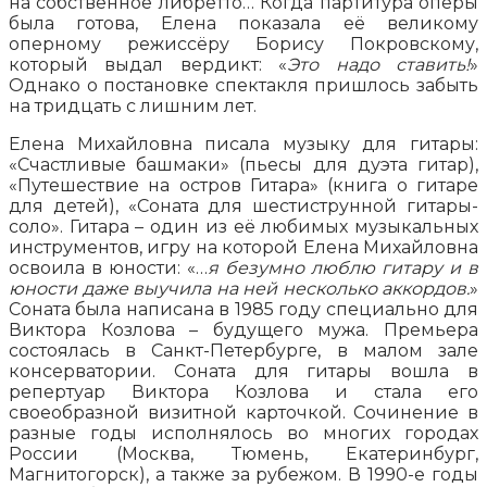
на собственное либретто… Когда партитура оперы
была готова, Елена показала её великому
оперному режиссёру Борису Покровскому,
который выдал вердикт: «
Это надо ставить!
»
Однако о постановке спектакля пришлось забыть
на тридцать с лишним лет.
Елена Михайловна писала музыку для гитары:
«Счастливые башмаки» (пьесы для дуэта гитар),
«Путешествие на остров Гитара» (книга о гитаре
для детей), «Соната для шестиструнной гитары-
соло». Гитара – один из её любимых музыкальных
инструментов, игру на которой Елена Михайловна
освоила в юности: «…
я безумно люблю гитару и в
юности даже выучила на ней несколько аккордов.
»
Соната была написана в 1985 году специально для
Виктора Козлова – будущего мужа. Премьера
состоялась в Санкт-Петербурге, в малом зале
консерватории. Соната для гитары вошла в
репертуар Виктора Козлова и стала его
своеобразной визитной карточкой. Сочинение в
разные годы исполнялось во многих городах
России (Москва, Тюмень, Екатеринбург,
Магнитогорск), а также за рубежом. В 1990-е годы