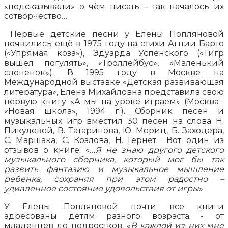
«подсказывали» о чём писать – так началось их
сотворчество…
Первые детские песни у Елены Попляновой
появились ещё в 1975 году на стихи Агнии Барто
(«Упрямая коза»), Эдуарда Успенского («Тигр
вышел погулять», «Троллейбус», «Маленький
слоненок»). В 1995 году в Москве на
Международной выставке «Детская развивающая
литература», Елена Михайловна представила свою
первую книгу «А мы на уроке играем» (Москва :
«Новая школа», 1994 г.). Сборник песен и
музыкальных игр вместил 30 песен на слова Н.
Пикулевой, В. Татаринова, Ю. Мориц, Б. Заходера,
С. Маршака, С. Козлова, Н. Гернет… Вот один из
отзывов о книге: «…
Я не знаю другого детского
музыкального сборника, который мог бы так
развить фантазию и музыкальное мышление
ребенка, сохраняя при этом радостно –
удивленное состояние удовольствия от игры
».
У Елены Попляновой почти все книги
адресованы детям разного возраста - от
младенцев до подростков: «
В каждой из них мне