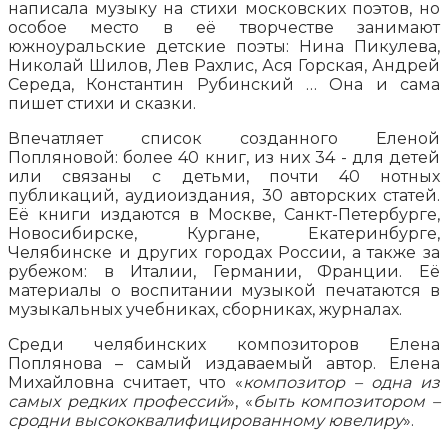
написала музыку на стихи московских поэтов, но
особое место в её творчестве занимают
южноуральские детские поэты: Нина Пикулева,
Николай Шилов, Лев Рахлис, Ася Горская, Андрей
Середа, Константин Рубинский … Она и сама
пишет стихи и сказки.
Впечатляет список созданного Еленой
Попляновой: более 40 книг, из них 34 - для детей
или связаны с детьми, почти 40 нотных
публикаций, аудиоиздания, 30 авторских статей.
Её книги издаются в Москве, Санкт-Петербурге,
Новосибирске, Кургане, Екатеринбурге,
Челябинске
и других городах России, а также за
рубежом: в Италии, Германии, Франции. Её
материалы о воспитании музыкой печатаются в
музыкальных учебниках, сборниках, журналах.
Среди челябинских композиторов Елена
Поплянова – самый издаваемый автор. Елена
Михайловна считает, что «
композитор – одна из
самых редких профессий
», «
быть композитором –
сродни высококвалифицированному ювелиру
».