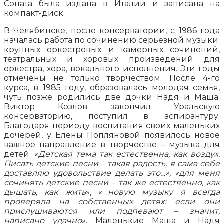
Соната была издана в Италии и записана на
компакт-диск.
В Челябинске, после консерватории, с 1986 года
началась работа по сочинению серьёзной музыки:
крупных оркестровых и камерных сочинений,
театральных и хоровых произведений для
оркестра, хора, вокального исполнения. Эти годы
отмечены не только творчеством. После 4-го
курса, в 1985 году, образовалась молодая семья,
чуть позже родились две дочки Надя и Маша.
Виктор Козлов закончил Уральскую
консерваторию, поступил в аспирантуру.
Благодаря периоду воспитания своих маленьких
дочерей, у Елены Попляновой появилось новое
важное направление в творчестве – музыка для
детей. «
Детская тема так естественна, как воздух.
Писать детские песни – такая радость, я сама себе
доставляю удовольствие делать это…», «для меня
сочинять детские песни – так же естественно, как
дышать, как жить
», «…
новую музыку я всегда
проверяла на собственных детях: если они
прислушиваются или подпевают – значит,
написано удачно
». Маленькие Маша и Надя