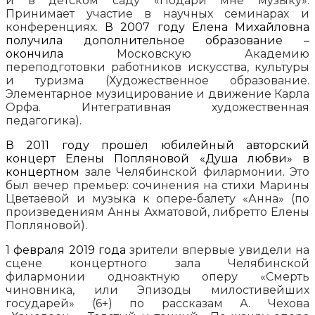
и в детском саду «Подари мне музыку».
Принимает участие в научных семинарах и
конференциях.
В 2007 году Елена Михайловна
получила дополнительное образование –
окончила
Московскую Академию
переподготовки работников искусства, культуры
и туризма (Художественное образование.
Элементарное музицирование и движение Карла
Орфа. Интегративная художественная
педагогика).
В 2011 году прошёл юбилейный авторский
концерт Елены Попляновой «Душа любви» в
концертном
зале Челябинской филармонии. Это
был вечер премьер: сочинения на стихи Марины
Цветаевой и музыка к опере-балету «Анна» (по
произведениям Анны Ахматовой, либретто Елены
Попляновой).
1 февраля 2019 года
зрители впервые увидели на
сцене концертного зала Челябинской
филармонии одноактную оперу «Смерть
чиновника, или Эпизоды милостивейших
государей» (6+) по рассказам А. Чехова