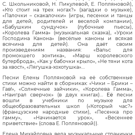
С. Школьниковой, Н. Пикулевой, Е. Попляновой),
«Кто стоит на трех ногах?» (загадки о музыке),
«Палочки – скакалочки» (игры, песенки и танцы
для детей, родителей и веселой компании),
«Бабушкин сундучок» (лубочные пьесы),
«Королева Гамма» (музыкальная сказка), «Уроки
Господина Канона» (весёлые каноны и всякая
всячина для детей). Она даёт своим
произведениям названия: «Вальс для
промокшего зонтика», «Марш королевского
бутерброда», «Как у бабочки крыло», «Не тяни кота
за хвост», «Лягушка-хохотушка»…
Песни Елены Попляновой на её собственные
стихи можно найти в сборниках: «Чики – Брики –
Гав!», «Солнечные зайчики», «Королева Гамма»,
«Наиграл сверчок» (в двух книгах)…
Её п
есни
вошли в учебники по музыке для
общеобразовательных школ («Который час?»
(французские народные стихи), «Песенка про
гамму», «Начинается урок», «Весеннее
приветствие» (слова Е. Попляновой)).
Елена Михайловна вела музыкальные странички