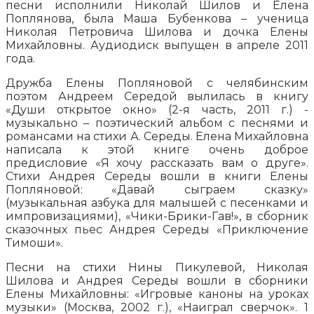
песни исполнили Николай Шилов и Елена
Поплянова, была Маша Бубенкова – ученица
Николая Петровича Шилова и дочка Елены
Михайловны. Аудиодиск выпущен в апреле 2011
года.
Дружба Елены Попляновой с челябинским
поэтом Андреем Середой вылилась в книгу
«Души открытое окно» (2-я часть, 2011 г.) -
музыкально – поэтический альбом с песнями и
романсами на стихи А. Середы. Елена Михайловна
написала к этой книге очень доброе
предисловие «Я хочу рассказать вам о друге».
Стихи Андрея Середы вошли в книги Елены
Попляновой: «Давай сыграем сказку»
(музыкальная азбука для малышей с песенками и
импровизациями), «Чики-Брики-Гав!», в сборник
сказочных пьес Андрея Середы «Приключение
Тимоши».
Песни на стихи Нины Пикулевой, Николая
Шилова и Андрея Середы вошли в сборники
Елены Михайловны: «Игровые каноны на уроках
музыки» (Москва, 2002 г.), «Наиграл сверчок». 1