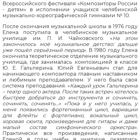
Всероссийского фестиваля «Композиторы России
- детям» в исполнении учащихся челябинской
музыкально-хореографической гимназии № 10.
После окончания музыкальной школы в 1976 году
Елена поступила в челябинское музыкальное
училище им. П. И. Чайковского. «
На этом
закончилось моё музыкальное детство: дальше
уже пошёл серьёзный период
». В 1980 году Елена
окончила теоретическое отделение музыкального
училища, где занималась композицией в классе
Ю. Е. Гальперина. Юлий Евгеньевич стал для
начинающего композитора главным наставником
и любимым преподавателем. У него была своя
система преподавания. «
Каждый урок Гальперина
– театр одного актера. После таких встреч хотелось
быстрее добраться до инструмента и сочинять,
сочинять, сочинять…» «Пока я у него училась, у
меня появились фортепианный цикл, вариации
для флейты с фортепиано, вокальный цикл,
хоровая сюита, произведения для гитары и даже
малый состав симфонического оркестра».
Практически все произведения, написанные
Еленой в годы учёбы в училище, оказались