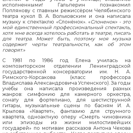
исполненными! Гальперин познакомил
Поплянову с главным режиссёром Челябинского
театра кукол В. А. Вольховским и она написала
музыку к спектаклю «Слонёнок». «
Слоненок» - это
мой единственный профессиональный спектакль,
хотя мне всегда хотелось работать в театре, писать
для театра. Может быть, поэтому моя музыка
содержит черты театральности, как об этом
говорят
.»
С 1981 по 1986 год Елена училась на
композиторском отделении Ленинградской
государственной консерватории им. Н. А.
Римского-Корсакова (класс профессора
Владислава Александровича Успенского). За годы
учёбы она написала произведения разных
жанров: симфонию для камерного оркестра,
сонату для фортепиано, для шестиструнной
гитары, музыкальные сцены по басням И. А.
Крылова «Квартет», фантазию для струнного
квартета, одноактную оперу «Смерть чиновника
или эпизоды из жизни милостивейших
государей» по мотивам рассказов Антона Чехова