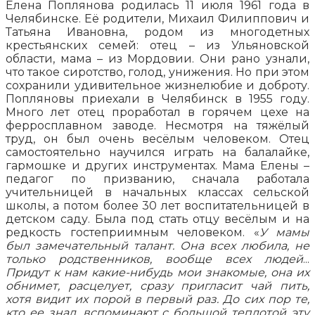
Елена Поплянова родилась 11 июля 1961 года в
Челябинске. Её родители, Михаил Филиппович и
Татьяна Ивановна, родом из многодетных
крестьянских семей: отец – из Ульяновской
области, мама – из Мордовии. Они рано узнали,
что такое сиротство, голод, унижения. Но при этом
сохранили удивительное жизнелюбие и доброту.
Попляновы приехали в Челябинск в 1955 году.
Много лет отец проработал в горячем цехе на
ферросплавном заводе. Несмотря на тяжёлый
труд, он был очень весёлым человеком. Отец
самостоятельно научился играть на балалайке,
гармошке и других инструментах. Мама Елены –
педагог по призванию, сначала работала
учительницей в начальных классах сельской
школы, а потом более 30 лет воспитательницей в
детском саду. Была под стать отцу весёлым и на
редкость гостеприимным человеком. «
У мамы
был замечательный талант. Она всех любила, не
только родственников, вообще всех людей
...
Придут к нам какие-нибудь мои знакомые, она их
обнимет, расцелует, сразу пригласит чай пить,
хотя видит их порой в первый раз. До сих пор те,
кто ее знал, вспоминают с большой теплотой эту