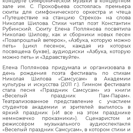
концерте симфонической музыки в концертном
зале им. С. Прокофьева состоялась премьера
сюиты для симфонического оркестра и чтеца
«Путешествие на станцию Стрекоз» на слова
Николая Шилова. Стихи читал поэт Константин
Рубинский. Сюиту Елена Поплянова посвятила
Николаю Шилову, как и сборники новых песен
«Позапрошлый ветерок», «Азбука, которую можно
петь»
(цикл песенок, каждая из которых
посвящена букве), аудиодиски «Азбука, которую
можно петь» и «Здравствуйте».
Елена Поплянова придумала и организовала в
день рождения поэта фестиваль по стихам
Николая Шилова «Самсусам» в Академии
культуры и искусства (2011 г.). Гимном фестиваля
стала песня «Праздник Самсусам» из книги
«Веселый праздник Пам-Парам».
Театрализованное представление с участием
студентов академии и зрителей вылилось в
яркий праздник («И все на этом празднике
немножечко проказники»). Сценаристом и
режиссёром музыкального аудиоспектакля
«Веселый праздник Самсусам», в котором стихи и