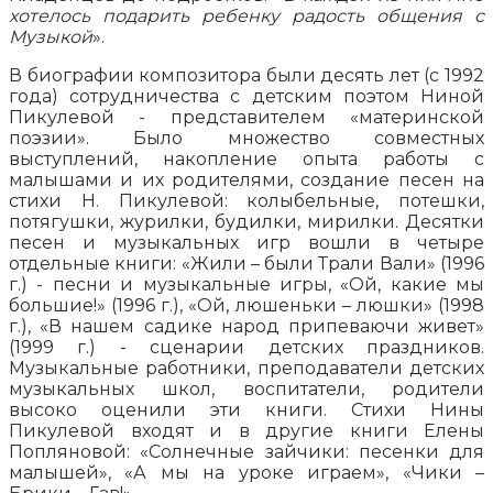
хотелось подарить ребенку радость общения с
Музыкой
».
В биографии композитора были десять лет (с 1992
года) сотрудничества с детским поэтом Ниной
Пикулевой - представителем «материнской
поэзии». Было множество совместных
выступлений, накопление опыта работы с
малышами и их родителями, создание песен на
стихи Н. Пикулевой: колыбельные, потешки,
потягушки, журилки, будилки, мирилки. Десятки
песен и музыкальных игр вошли в четыре
отдельные книги: «Жили – были Трали Вали» (1996
г.) - песни и музыкальные игры, «Ой, какие мы
большие!» (1996 г.), «Ой, люшеньки – люшки» (1998
г.), «В нашем садике народ припеваючи живет»
(1999 г.) - сценарии детских праздников.
Музыкальные работники, преподаватели детских
музыкальных школ, воспитатели, родители
высоко оценили эти книги. Стихи Нины
Пикулевой входят и в другие книги Елены
Попляновой: «Солнечные зайчики: песенки для
малышей», «А мы на уроке играем», «Чики –