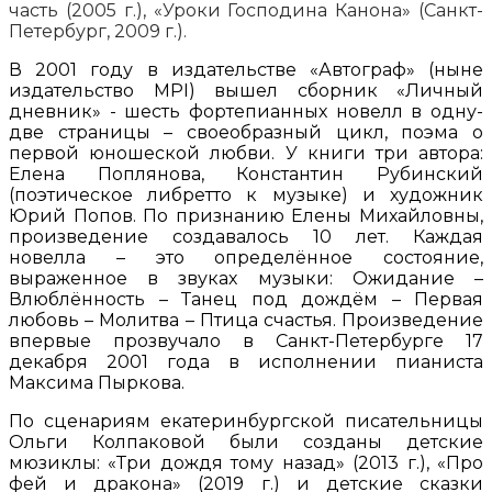
часть (2005 г.), «Уроки Господина Канона» (Санкт-
Петербург, 2009 г.).
В 2001 году в издательстве «Автограф» (ныне
издательство МРI) вышел сборник «Личный
дневник» - шесть фортепианных новелл в одну-
две страницы – своеобразный цикл, поэма о
первой юношеской любви. У книги три автора:
Елена Поплянова, Константин Рубинский
(поэтическое либретто к музыке) и художник
Юрий Попов. По признанию Елены Михайловны,
произведение создавалось 10 лет. Каждая
новелла – это определённое состояние,
выраженное в звуках музыки: Ожидание –
Влюблённость – Танец под дождём – Первая
любовь – Молитва – Птица счастья. Произведение
впервые прозвучало в Санкт-Петербурге 17
декабря 2001 года в исполнении пианиста
Максима Пыркова.
По сценариям екатеринбургской писательницы
Ольги Колпаковой были созданы детские
мюзиклы: «Три дождя тому назад» (2013 г.), «Про
фей и дракона» (2019 г.) и детские сказки