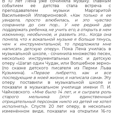
В 10 лет Лена уже сочиняла музыку. Главным
событием её детства стала встреча с
преподавателем музыки Маргаритой
Васильевной Илларионовой. «
Как только я ее
увидела, просто влюбилась, и это чувство
сохранила до сих пор…
У нее редкий дар
поддержать ребенка, не учить его, а открыть в нем
изюминку, необычное, и развить это… Когда она
поняла, что к вокальной музыке я больше тянусь,
чем к инструментальной, то предложила мне
написать детскую оперу».
Пока Лена училась в
музыкальной школе, - сочинила множество песен,
несколько инструментальных пьес и детскую
оперу «Шагал один Чудак, или Волшебное зерно»
(по сказке детского писателя из Перми Льва
Кузьмина). «
Первое либретто, как и все
последующие в моей жизни, я написала сама
». Эту
оперу поставили в музыкальной школе и
показали в музыкальном училище имени П. И.
Чайковского. «
Мне было 14 лет, и я сыграла роль
старого мельника (этот единственный
отрицательный персонаж никто из детей не хотел
исполнять)
». Спустя 20 лет оперу, в несколько
изменённом виде, показали на открытии 16-го