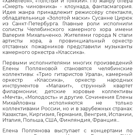
«Хамелеон», «Толстый и тонкий». По жанру опера
«Смерть чиновника» - клоунада, фантасмагория.
Идея жанра принадлежит режиссёру спектакля,
обладательнице «Золотой маски» Сусанне Цирюк
из Санкт-Петербурга. Главные роли исполнили
солисты Челябинского камерного хора имени
Валерия Михальченко. Жителями города N стали
артисты хора, а провинциальный оркестр
отставных пожарников представили музыканты
камерного оркестра «Классика».
Первыми исполнителями многих произведений
Елены Попляновой становятся челябинские
коллективы: «Трио гитаристов Урала», камерный
оркестр «Классика», оркестр народных
инструментов «Малахит», струнный квартет
филармонии; детские хоровые коллективы
«Мечта», «Молодость» и другие. Сочинения Елены
Михайловны исполняются не только
коллективами России, но и в зарубежных странах:
Казахстан, Киргизия, Германия, Венгрия, Испании,
Италия, Польша, США, Финляндия, Франция...
Елена Поплянова выступает с концертами по