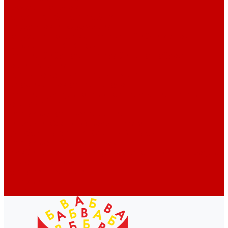
Профессионалам
Новости библиотек области
Актуальная информация
Документы о детях, детстве и библиотеках
Документы ГКУК ЧОДБ
Детские библиотеки Челябинской области
Наши издания
Календарь знаменательных дат
Методическая online-школа
Детские культурно-просветительские центры
Краеведение
Литературное краеведение
Писатели Южного Урала - детям
Судьбою связаны с Южным Уралом
Литературный календарь
Челябинск в детской художественной литературе
Интернет-ресурсы
Копилка краеведа
Викторины
Подкасты