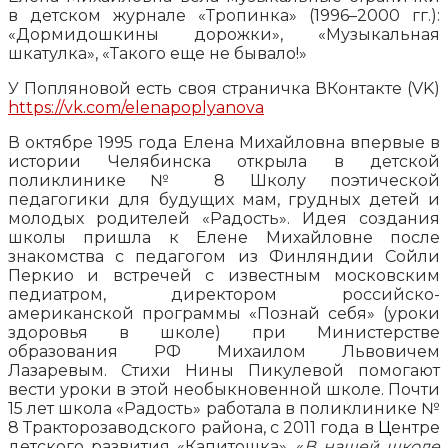
в детском журнале «Тропинка» (1996–2000 гг.):
«Дормидошкины дорожки», «Музыкальная
шкатулка», «Такого еще не бывало!»
У Попляновой есть своя страничка ВКонтакте (
VK
)
https://vk.com/elenapoplyanova
В октябре 1995 года Елена Михайловна впервые в
истории Челябинска открыла в детской
поликлинике № 8 Школу поэтической
педагогики для будущих мам, грудных детей и
молодых родителей «Радость». Идея создания
школы пришла к Елене Михайловне после
знакомства с педагогом из Финляндии Сойли
Перкио и встречей с известным московским
педиатром, директором российско-
американской программы «Познай себя» (уроки
здоровья в школе) при Министерстве
образования РФ Михаилом Львовичем
Лазаревым. Стихи Нины Пикулевой помогают
вести уроки в этой необыкновенной школе.
Почти
15 лет школа «Радость» работала в поликлинике №
8 Тракторозаводского района, с 2011 года в
Ц
ентре
детского развития «Капитошка». «
В нашей школе