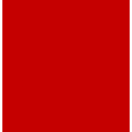
О библиотеке
История
Документация
Виртуальная экскурсия
Новости
Достижения
Независимая оценка
Отделы библиотеки
Сотрудники
Ресурсы
Электронные ресурсы
Каталог
Афиша
Афиша на неделю
Проект «Умная библиотека»: Интеллект-центр
Проект «Держи ритм!»
Читателям
Детям и подросткам
Конкурсы и акции
Родителям
Виртуальные выставки
Кружки
Интересно о книгах
Навигатор Маяковки