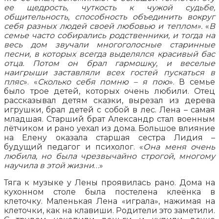
ее щедрость, чуткость к чужой судьбе,
общительность, способность объединить вокруг
себя разных людей своей любовью и теплом».
«
В
семье часто собирались родственники, и тогда на
весь дом звучали многоголосные старинные
песни, в которых всегда выделялся красивый бас
отца. Потом он брал гармошку, и веселые
наигрыши заставляли всех гостей пускаться в
пляс
». «
Сколько себя помню – я пою
». В семье
было трое детей, которых очень любили. Отец
рассказывал детям сказки, вырезал из дерева
игрушки, брал детей с собой в лес. Лена – самая
младшая. Старший брат Александр стал военным
лётчиком и рано уехал из дома. Большое влияние
на Елену оказала старшая сестра Лидия –
будущий педагог и психолог. «
Она меня очень
любила, но была чрезвычайно строгой, многому
научила в этой жизни
…»
Тяга к музыке у Лены проявилась рано. Дома на
кухонном столе была постелена клеёнка в
клеточку. Маленькая Лена «играла», нажимая на
клеточки, как на клавиши. Родители это заметили.