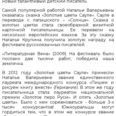
новый талантливый детский писатель.
Самой популярной работой Натальи Валерьевны
оказалась сказка «Золотые цветы Сауле». Сауле в
переводе с латышского – «Солнце». Сказка о
золотых цветах стала своеобразной визитной
карточкой писательницы. Ее перевели на
несколько европейских языков. За эту сказку
Наталья Крупина получила золотую награду на
фестивале русскоязычных писателей
«Литературная Вена» (2009). На фестиваль было
послано две тысячи работ, победила наша
землячка.
В 2012 году «Золотые цветы Сауле» принесли
Наталье Валерьевне звание единственного
лауреата международного конкурса «Пишем и
рисуем книгу вместе» (Германия). В этом же году
писательница стала лауреатом национальной
премии «Золотое перо Руси». И опять «Золотые
цветы». Было с кем соревноваться - больше 3-х
тысяч конкурсантов! Южноуральцы могут
гордиться тем, что в этом же конкурсе звание