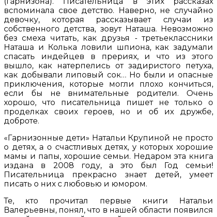
(гарнизона). Писательница в этих рассказах
вспоминала свое детство. Наверно, не случайно
девочку, которая рассказывает случаи из
собственного детства, зовут Наташа. Невозможно
без смеха читать, как друзья - третьеклассники
Наташа и Колька ловили шпиона, как задумали
спасать индейцев в прериях, и что из этого
вышло, как натерпелись от задиристого петуха,
как добывали липовый сок… Но были и опасные
приключения, которые могли плохо кончиться,
если бы не внимательные родители. Очень
хорошо, что писательница пишет не только о
проделках своих героев, но и об их дружбе,
доброте.
«Гарнизонные дети» Натальи Крупиной не просто
о детях, а о счастливых детях, у которых хорошие
мамы и папы, хорошие семьи. Недаром эта книга
издана в 2008 году, а это был Год семьи!
Писательница прекрасно знает детей, умеет
писать о них с любовью и юмором.
Те, кто прочитал первые книги Натальи
Валерьевны, понял, что в нашей области появился