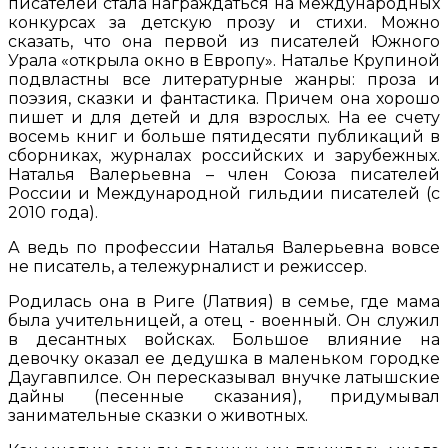
писателей стала награждаться на международных
конкурсах за детскую прозу и стихи. Можно
сказать, что она первой из писателей Южного
Урала «открыла окно в Европу». Наталье Крупиной
подвластны все литературные жанры: проза и
поэзия, сказки и фантастика. Причем она хорошо
пишет и для детей и для взрослых. На ее счету
восемь книг и больше пятидесяти публикаций в
сборниках, журналах российских и зарубежных.
Наталья Валерьевна – член Союза писателей
России и Международной гильдии писателей (с
2010 года).
А ведь по профессии Наталья Валерьевна вовсе
не писатель, а тележурналист и режиссер.
Родилась она в Риге (Латвия) в семье, где мама
была учительницей, а отец - военный. Он служил
в десантных войсках. Большое влияние на
девочку оказал ее дедушка в маленьком городке
Даугавпилсе. Он пересказывал внучке латышские
дайны (песенные сказания), придумывал
занимательные сказки о животных.