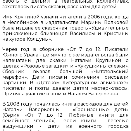
работы с детьми в театральных коллективах,
захотелось писать сказки, рассказы для детей.
Имя Крупиной узнали читатели в 2006 году, когда
в Челябинске в издательстве Марины Волковой
была издана ее сказочная повесть «Удивительные
приключения близнецов Василисы и Кристины
на хуторе Колдуны».
Через год в сборнике «От 7 до 12. Писатели
Южного Урала - детям» того же издательства были
напечатаны две сказки Натальи Крупиной о
цветах: «Розовые загадки» и «Кукушкины слезки».
Сборник вызвал большой «Читательский
марафон». Дети писали сочинения, рисовали
картинки. В «Детском литературном альманахе»
писатели и поэты давали детям мастер-классы.
Приняла участие в этом и Наталья Валерьевна.
В 2008 году появилась книга рассказов для детей
Натальи Валерьевны - «Гарнизонные дети»
(Серия «От 7 до 12. Любимые книги для
семейного чтения»). Герои книги - веселые
выдумщики - дети из военного городка