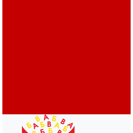
Профессионалам
Новости библиотек области
Актуальная информация
Документы о детях, детстве и библиотеках
Документы ГКУК ЧОДБ
Детские библиотеки Челябинской области
Наши издания
Календарь знаменательных дат
Методическая online-школа
Детские культурно-просветительские центры
Краеведение
Литературное краеведение
Писатели Южного Урала - детям
Судьбою связаны с Южным Уралом
Литературный календарь
Челябинск в детской художественной литературе
Интернет-ресурсы
Копилка краеведа
Викторины
Подкасты