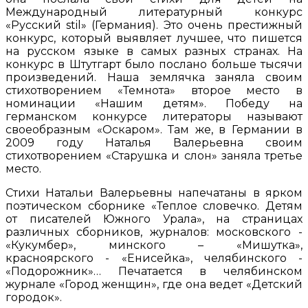
Международный литературный конкурс
«Русский stil» (Германия). Это очень престижный
конкурс, который выявляет лучшее, что пишется
на русском языке в самых разных странах. На
конкурс в Штутгарт было послано больше тысячи
произведений. Наша землячка заняла своим
стихотворением «Темнота» второе место в
номинации «Нашим детям». Победу на
германском конкурсе литераторы называют
своеобразным «Оскаром». Там же, в Германии в
2009 году Наталья Валерьевна своим
стихотворением «Старушка и слон» заняла третье
место.
Стихи Натальи Валерьевны напечатаны в ярком
поэтическом сборнике «Теплое словечко. Детям
от писателей Южного Урала», на страницах
различных сборников, журналов: московского -
«Кукумбер», минского – «Мишутка»,
красноярского - «Енисейка», челябинского -
«Подорожник»… Печатается в челябинском
журнале «Город женщин», где она ведет «Детский
городок».