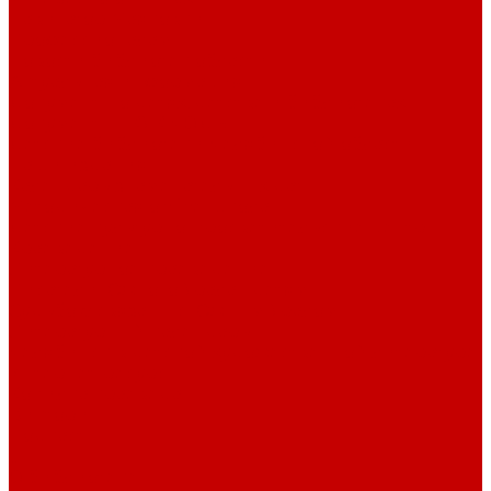
Навигатор Маяковки
Профессионалам
Новости библиотек области
Актуальная информация
Документы о детях, детстве и библиотеках
Документы ГКУК ЧОДБ
Детские библиотеки Челябинской области
Наши издания
Календарь знаменательных дат
Методическая online-школа
Детские культурно-просветительские центры
Краеведение
Литературное краеведение
Писатели Южного Урала - детям
Судьбою связаны с Южным Уралом
Литературный календарь
Челябинск в детской художественной литературе
Интернет-ресурсы
Копилка краеведа
Викторины
Подкасты
...
О библиотеке