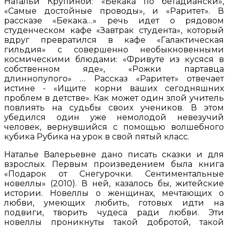
Натальи Крупиной: «Бекака по бетадиански»,
«Самые достойные проводы», и «Раритет». В
рассказе «Бекака…» речь идет о рядовом
студенческом кафе «Завтрак студента», который
вдруг превратился в кафе «Галактическая
гильдия» с совершенно необыкновенными
космическими блюдами: «Фривуте из кусяся в
собственном яде», «Рожки партавца
длиннопупого» … Рассказ «Раритет» отвечает
истине - «Ищите корни ваших сегодняшних
проблем в детстве». Как может один злой учитель
повлиять на судьбы своих учеников. В этом
убедился один уже немолодой невезучий
человек, вернувшийся с помощью волшебного
кубика Рубика на урок в свой пятый класс.
Наталье Валерьевне дано писать сказки и для
взрослых. Первым произведением была книга
«Подарок от Снегурочки. Сентиментальные
новеллы» (2010). В ней, казалось бы, житейские
истории. Новеллы о женщинах, мечтающих о
любви, умеющих любить, готовых идти на
подвиги, творить чудеса ради любви. Эти
новеллы проникнуты такой добротой, такой