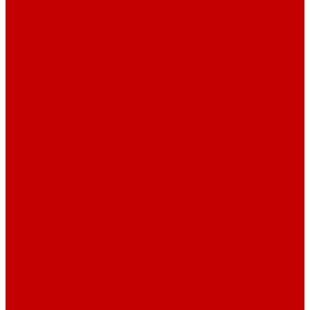
О библиотеке
История
Документация
Виртуальная экскурсия
Новости
Достижения
Независимая оценка
Отделы библиотеки
Сотрудники
Ресурсы
Электронные ресурсы
Каталог
Афиша
Афиша на неделю
Проект «Умная библиотека»: Интеллект-центр
Проект «Держи ритм!»
Читателям
Детям и подросткам
Конкурсы и акции
Родителям
Виртуальные выставки
Кружки
Интересно о книгах
Навигатор Маяковки