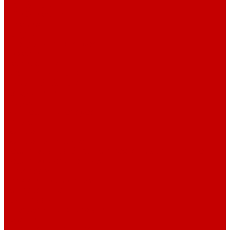
О библиотеке
О библиотеке
История
Документация
Виртуальная экскурсия
Новости
Достижения
Независимая оценка
Отделы библиотеки
Сотрудники
Ресурсы
Электронные ресурсы
Каталог
Афиша
Афиша на неделю
Проект «Умная библиотека»: Интеллект-центр
Проект «Держи ритм!»
Читателям
Детям и подросткам
Конкурсы и акции
Родителям
Виртуальные выставки
Кружки
Интересно о книгах