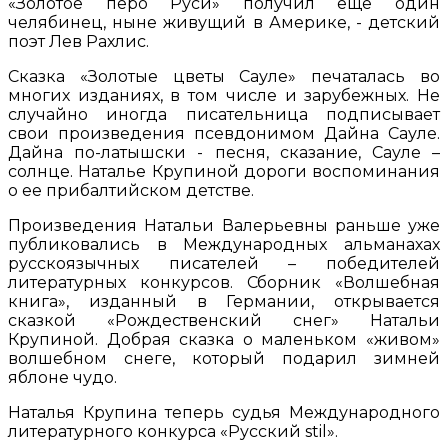
«Золотое перо Руси» получил еще один
челябинец, ныне живущий в Америке, - детский
поэт Лев Рахлис.
Сказка «Золотые цветы Сауле» печаталась во
многих изданиях, в том числе и зарубежных. Не
случайно иногда писательница подписывает
свои произведения псевдонимом Дайна Сауле.
Дайна по-латышски - песня, сказание, Сауле –
солнце. Наталье Крупиной дороги воспоминания
о ее прибалтийском детстве.
Произведения Натальи Валерьевны раньше уже
публиковались в Международных альманахах
русскоязычных писателей – победителей
литературных конкурсов. Сборник «Волшебная
книга», изданный в Германии, открывается
сказкой «Рождественский снег» Натальи
Крупиной. Добрая сказка о маленьком «живом»
волшебном снеге, который подарил зимней
яблоне чудо.
Наталья Крупина теперь судья Международного
литературного конкурса «Русский stil».