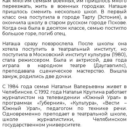
Как многим семьям военных, им пришлось много
переезжать, жить в военных городках. Наташе
пришлось сменить несколько школ. В первый
класс она поступила в городе Тарту (Эстония), а
окончила школу в старом русском городе Пскове.
Когда она была в десятом классе, семью постигло
большое горе, погиб отец.
Наташа сразу повзрослела. После школы она
хотела поступить в театральный институт, но
поступила в Московский институт культуры (1980),
стала режиссером. Была и актрисой, два года
играла в народном театре (Даугавпилс),
преподавала сценическое мастерство. Вышла
замуж, родились две дочки.
С 1984 года семья Натальи Валерьевны живет в
Челябинске. С 1992 года Наталья Крупина работает
журналистом на телевидении «Южный Урал» в
программах «Губерния», «Культура», «Вести –
Южный Урал», педагогом по технике речи.
Одновременно преподает в театральной школе,
школе журналистики, Челябинском
государственном университете.