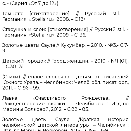
с. - (Серия «От 7 до 12»)
Темнота: [стихотворение] // Русский stil. –
Германия: « Stella.ru», 2008. – С.18/
Старушка и слон: [стихотворение] // Русский stil. -
Германия: «Stella. ru», 2009. – С. 36.
Золотые цветы Сауле // Кукумбер. – 2010. - №3.- С.7-
9.
Детский городок // Город женщин. – 2010. - №1 (01).
– С.30 -31.
(Стихи) //Теплое словечко : детям от писателей
Южного Урала. – Челябинск : Челяб. обл. писат. орг.,
2011. – С. 96 – 99.
Лавка «Счастливого Рождества» //
Рождественские сказки. – Челябинск : Изд-во
Марины Волковой, 2012. – С.82 – 83.
Золотые цветы Сауле /Краткая история
челябинской детской литературы. – Челябинск :
Изд-во Марины Волковой, 2013. - С158 – 159.