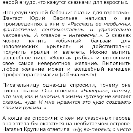
верой в чудо, что кажутся сказками для взрослых.
«Поцелуй черной бабочки: сказки для взрослых».
Фантаст Юрий Васильев написал о ее
произведениях в книге:
«Рассказы ее необычны,
фантастичны, сентиментальны и удивительно
человечны. А главное – интересны…»
. В сказках
можно купить «обычный бальзам для
человеческих крыльев» и действительно
получить крылья и взлететь. Можно выпить
волшебное пиво «Золотая рыбка» и выполнить
свое самое невероятное желание. Выполнить
любое желание может и волшебный камешек
профессора геомагии («Сбыча мечт»)
Писательницу однажды спросили, почему она
пишет сказки. Она ответила:
«Наверное, потому,
что мне, как и многим, в жизни чуточку не хватает
сказки… чуда. И мне нравится это чудо создавать
своими руками…»
.
А когда ее спросили: с кем из сказочных героев
она хотела бы оказаться на необитаемом острове.
Наталья Крупина ответила:
«Ну, во-первых, с чисто