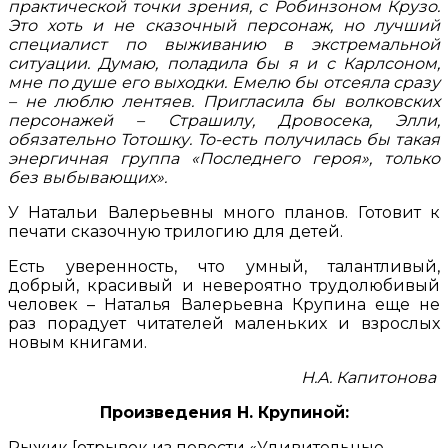
практической точки зрения, с Робинзоном Крузо.
Это хоть и не сказочный персонаж, но лучший
специалист по выживанию в экстремальной
ситуации. Думаю, поладила бы я и с Карлсоном,
мне по душе его выходки. Емелю бы отсеяла сразу
– не люблю лентяев. Пригласила бы волковских
персонажей – Страшилу, Дровосека, Элли,
обязательно Тотошку. То-есть получилась бы такая
энергичная группа «Последнего героя», только
без выбывающих».
У Натальи Валерьевны много планов. Готовит к
печати сказочную трилогию для детей.
Есть уверенность, что умный, талантливый,
добрый, красивый и невероятно трудолюбивый
человек – Наталья Валерьевна Крупина еще не
раз порадует читателей маленьких и взрослых
новым книгами.
Н.А. Капитонова
Произведения Н. Крупиной:
Рыжик [отрывок из повести «Удивительные