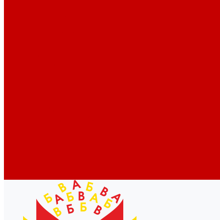
Новости библиотек области
Актуальная информация
Документы о детях, детстве и библиотеках
Документы ГКУК ЧОДБ
Детские библиотеки Челябинской области
Наши издания
Календарь знаменательных дат
Методическая online-школа
Детские культурно-просветительские центры
Краеведение
Литературное краеведение
Писатели Южного Урала - детям
Судьбою связаны с Южным Уралом
Литературный календарь
Челябинск в детской художественной литературе
Интернет-ресурсы
Копилка краеведа
Викторины
Подкасты