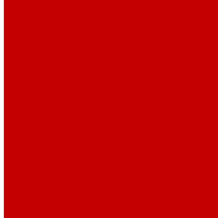
Профессионалам
Новости библиотек области
Актуальная информация
Документы о детях, детстве и библиотеках
Документы ГКУК ЧОДБ
Детские библиотеки Челябинской области
Наши издания
Календарь знаменательных дат
Методическая online-школа
Детские культурно-просветительские центры
Краеведение
Литературное краеведение
Писатели Южного Урала - детям
Судьбою связаны с Южным Уралом
Литературный календарь
Челябинск в детской художественной литературе
Интернет-ресурсы
Копилка краеведа
Викторины
Подкасты
...
О библиотеке
О библиотеке