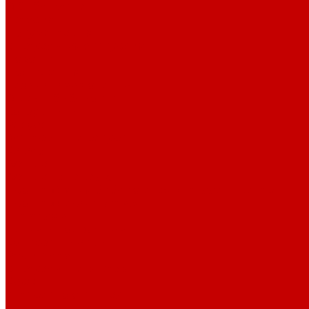
О библиотеке
История
Документация
Виртуальная экскурсия
Новости
Достижения
Независимая оценка
Отделы библиотеки
Сотрудники
Ресурсы
Электронные ресурсы
Каталог
Афиша
Афиша на неделю
Проект «Умная библиотека»: Интеллект-центр
Проект «Держи ритм!»
Читателям
Детям и подросткам
Конкурсы и акции
Родителям
Виртуальные выставки
Кружки
Интересно о книгах
Навигатор Маяковки