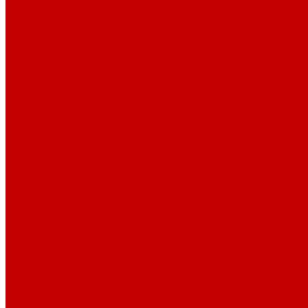
История
Документация
Виртуальная экскурсия
Новости
Достижения
Независимая оценка
Отделы библиотеки
Сотрудники
Ресурсы
Электронные ресурсы
Каталог
Афиша
Афиша на неделю
Проект «Умная библиотека»: Интеллект-центр
Проект «Держи ритм!»
Читателям
Детям и подросткам
Конкурсы и акции
Родителям
Виртуальные выставки
Кружки
Интересно о книгах
Навигатор Маяковки
Профессионалам