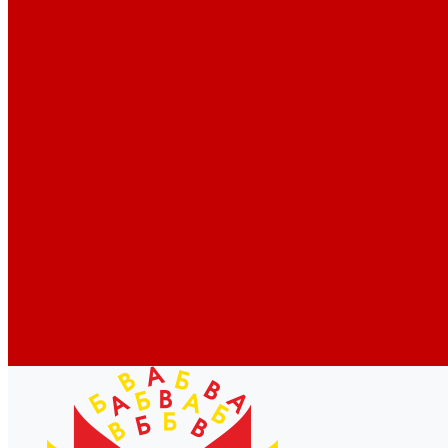
Новости библиотек области
Актуальная информация
Документы о детях, детстве и библиотеках
Документы ГКУК ЧОДБ
Детские библиотеки Челябинской области
Наши издания
Календарь знаменательных дат
Методическая online-школа
Детские культурно-просветительские центры
Краеведение
Литературное краеведение
Писатели Южного Урала - детям
Судьбою связаны с Южным Уралом
Литературный календарь
Челябинск в детской художественной литературе
Интернет-ресурсы
Копилка краеведа
Викторины
Подкасты