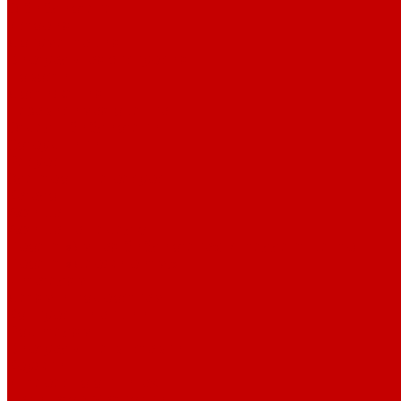
О библиотеке
История
Документация
Виртуальная экскурсия
Новости
Достижения
Независимая оценка
Отделы библиотеки
Сотрудники
Ресурсы
Электронные ресурсы
Каталог
Афиша
Афиша на неделю
Проект «Умная библиотека»: Интеллект-центр
Проект «Держи ритм!»
Читателям
Детям и подросткам
Конкурсы и акции
Родителям
Виртуальные выставки
Кружки
Интересно о книгах
Навигатор Маяковки