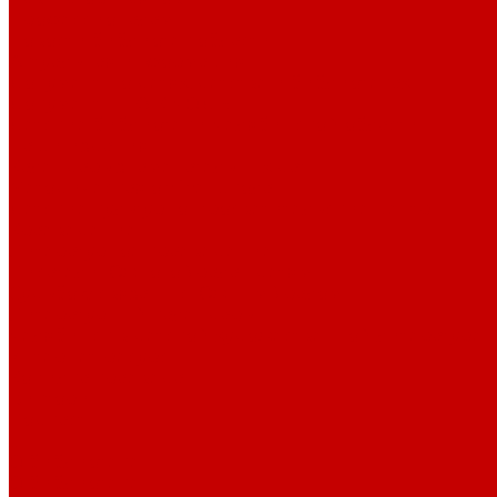
Профессионалам
Новости библиотек области
Актуальная информация
Документы о детях, детстве и библиотеках
Документы ГКУК ЧОДБ
Детские библиотеки Челябинской области
Наши издания
Календарь знаменательных дат
Методическая online-школа
Детские культурно-просветительские центры
Краеведение
Литературное краеведение
Писатели Южного Урала - детям
Судьбою связаны с Южным Уралом
Литературный календарь
Челябинск в детской художественной литературе
Интернет-ресурсы
Копилка краеведа
Викторины
Подкасты
...
О библиотеке
О библиотеке