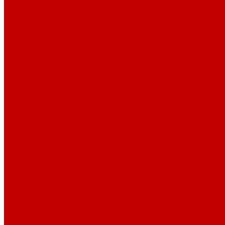
История
Документация
Виртуальная экскурсия
Новости
Достижения
Независимая оценка
Отделы библиотеки
Сотрудники
Ресурсы
Электронные ресурсы
Каталог
Афиша
Афиша на неделю
Проект «Умная библиотека»: Интеллект-центр
Проект «Держи ритм!»
Читателям
Детям и подросткам
Конкурсы и акции
Родителям
Виртуальные выставки
Кружки
Интересно о книгах
Навигатор Маяковки
Профессионалам