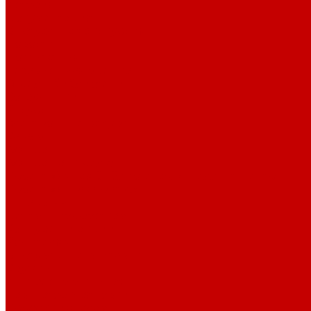
История
Документация
Виртуальная экскурсия
Новости
Достижения
Независимая оценка
Отделы библиотеки
Сотрудники
Ресурсы
Электронные ресурсы
Каталог
Афиша
Афиша на неделю
Проект «Умная библиотека»: Интеллект-центр
Проект «Держи ритм!»
Читателям
Детям и подросткам
Конкурсы и акции
Родителям
Виртуальные выставки
Кружки
Интересно о книгах
Навигатор Маяковки
Профессионалам