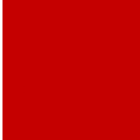
О библиотеке
История
Документация
Виртуальная экскурсия
Новости
Достижения
Независимая оценка
Отделы библиотеки
Сотрудники
Ресурсы
Электронные ресурсы
Каталог
Афиша
Афиша на неделю
Проект «Умная библиотека»: Интеллект-центр
Проект «Держи ритм!»
Читателям
Детям и подросткам
Конкурсы и акции
Родителям
Виртуальные выставки
Кружки
Интересно о книгах
Навигатор Маяковки