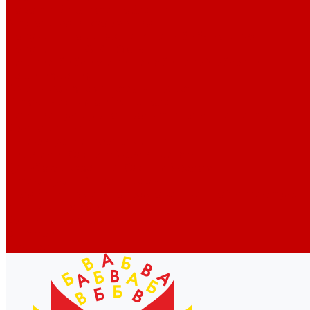
Новости библиотек области
Актуальная информация
Документы о детях, детстве и библиотеках
Документы ГКУК ЧОДБ
Детские библиотеки Челябинской области
Наши издания
Календарь знаменательных дат
Методическая online-школа
Детские культурно-просветительские центры
Краеведение
Литературное краеведение
Писатели Южного Урала - детям
Судьбою связаны с Южным Уралом
Литературный календарь
Челябинск в детской художественной литературе
Интернет-ресурсы
Копилка краеведа
Викторины
Подкасты