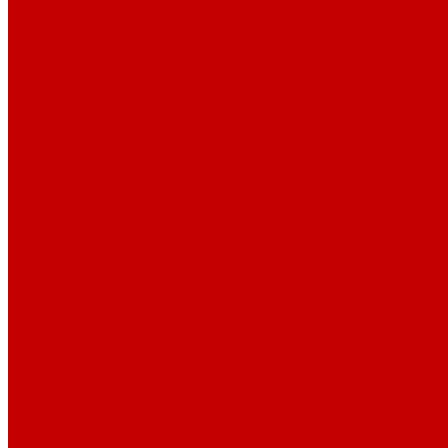
Профессионалам
Новости библиотек области
Актуальная информация
Документы о детях, детстве и библиотеках
Документы ГКУК ЧОДБ
Детские библиотеки Челябинской области
Наши издания
Календарь знаменательных дат
Методическая online-школа
Детские культурно-просветительские центры
Краеведение
Литературное краеведение
Писатели Южного Урала - детям
Судьбою связаны с Южным Уралом
Литературный календарь
Челябинск в детской художественной литературе
Интернет-ресурсы
Копилка краеведа
Викторины
Подкасты
...
О библиотеке
О библиотеке