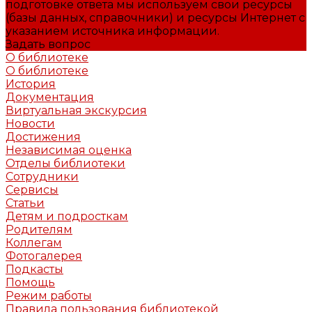
подготовке ответа мы используем свои ресурсы
(базы данных, справочники) и ресурсы Интернет с
указанием источника информации.
Задать вопрос
О библиотеке
О библиотеке
История
Документация
Виртуальная экскурсия
Новости
Достижения
Независимая оценка
Отделы библиотеки
Сотрудники
Сервисы
Статьи
Детям и подросткам
Родителям
Коллегам
Фотогалерея
Подкасты
Помощь
Режим работы
Правила пользования библиотекой