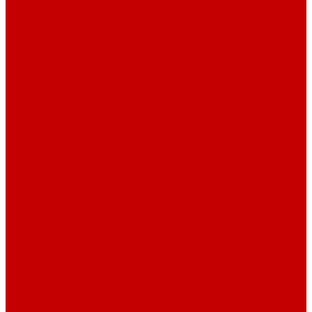
О библиотеке
История
Документация
Виртуальная экскурсия
Новости
Достижения
Независимая оценка
Отделы библиотеки
Сотрудники
Ресурсы
Электронные ресурсы
Каталог
Афиша
Афиша на неделю
Проект «Умная библиотека»: Интеллект-центр
Проект «Держи ритм!»
Читателям
Детям и подросткам
Конкурсы и акции
Родителям
Виртуальные выставки
Кружки
Интересно о книгах
Навигатор Маяковки