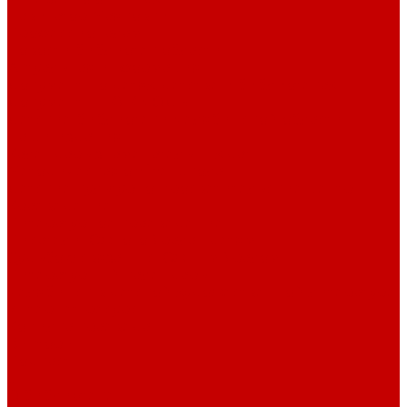
Навигатор Маяковки
Профессионалам
Новости библиотек области
Актуальная информация
Документы о детях, детстве и библиотеках
Документы ГКУК ЧОДБ
Детские библиотеки Челябинской области
Наши издания
Календарь знаменательных дат
Методическая online-школа
Детские культурно-просветительские центры
Краеведение
Литературное краеведение
Писатели Южного Урала - детям
Судьбою связаны с Южным Уралом
Литературный календарь
Челябинск в детской художественной литературе
Интернет-ресурсы
Копилка краеведа
Викторины
Подкасты
...
О библиотеке