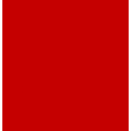
О библиотеке
О библиотеке
История
Документация
Виртуальная экскурсия
Новости
Достижения
Независимая оценка
Отделы библиотеки
Сотрудники
Ресурсы
Электронные ресурсы
Каталог
Афиша
Афиша на неделю
Проект «Умная библиотека»: Интеллект-центр
Проект «Держи ритм!»
Читателям
Детям и подросткам
Конкурсы и акции
Родителям
Виртуальные выставки
Кружки
Интересно о книгах