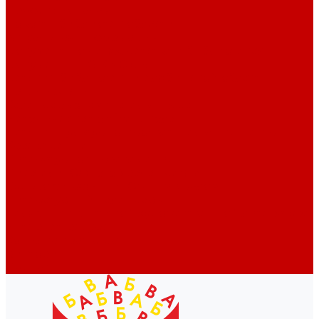
Профессионалам
Новости библиотек области
Актуальная информация
Документы о детях, детстве и библиотеках
Документы ГКУК ЧОДБ
Детские библиотеки Челябинской области
Наши издания
Календарь знаменательных дат
Методическая online-школа
Детские культурно-просветительские центры
Краеведение
Литературное краеведение
Писатели Южного Урала - детям
Судьбою связаны с Южным Уралом
Литературный календарь
Челябинск в детской художественной литературе
Интернет-ресурсы
Копилка краеведа
Викторины
Подкасты