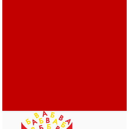
Профессионалам
Новости библиотек области
Актуальная информация
Документы о детях, детстве и библиотеках
Документы ГКУК ЧОДБ
Детские библиотеки Челябинской области
Наши издания
Календарь знаменательных дат
Методическая online-школа
Детские культурно-просветительские центры
Краеведение
Литературное краеведение
Писатели Южного Урала - детям
Судьбою связаны с Южным Уралом
Литературный календарь
Челябинск в детской художественной литературе
Интернет-ресурсы
Копилка краеведа
Викторины
Подкасты