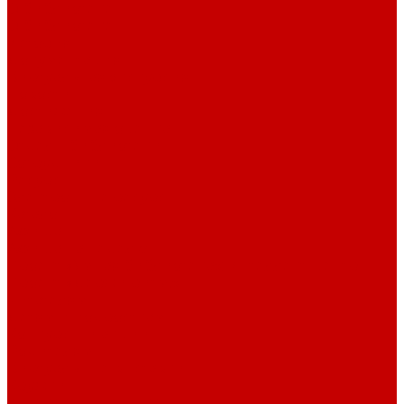
О библиотеке
О библиотеке
История
Документация
Виртуальная экскурсия
Новости
Достижения
Независимая оценка
Отделы библиотеки
Сотрудники
Ресурсы
Электронные ресурсы
Каталог
Афиша
Афиша на неделю
Проект «Умная библиотека»: Интеллект-центр
Проект «Держи ритм!»
Читателям
Детям и подросткам
Конкурсы и акции
Родителям
Виртуальные выставки
Кружки
Интересно о книгах