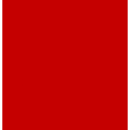
О библиотеке
История
Документация
Виртуальная экскурсия
Новости
Достижения
Независимая оценка
Отделы библиотеки
Сотрудники
Ресурсы
Электронные ресурсы
Каталог
Афиша
Афиша на неделю
Проект «Умная библиотека»: Интеллект-центр
Проект «Держи ритм!»
Читателям
Детям и подросткам
Конкурсы и акции
Родителям
Виртуальные выставки
Кружки
Интересно о книгах
Навигатор Маяковки