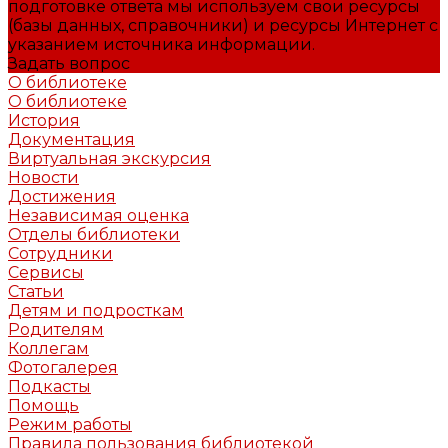
подготовке ответа мы используем свои ресурсы
(базы данных, справочники) и ресурсы Интернет с
указанием источника информации.
Задать вопрос
О библиотеке
О библиотеке
История
Документация
Виртуальная экскурсия
Новости
Достижения
Независимая оценка
Отделы библиотеки
Сотрудники
Сервисы
Статьи
Детям и подросткам
Родителям
Коллегам
Фотогалерея
Подкасты
Помощь
Режим работы
Правила пользования библиотекой