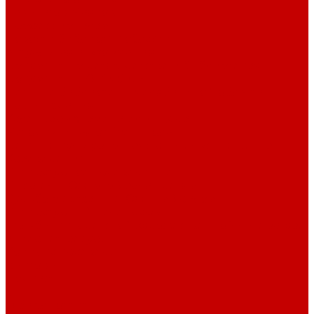
Навигатор Маяковки
Профессионалам
Новости библиотек области
Актуальная информация
Документы о детях, детстве и библиотеках
Документы ГКУК ЧОДБ
Детские библиотеки Челябинской области
Наши издания
Календарь знаменательных дат
Методическая online-школа
Детские культурно-просветительские центры
Краеведение
Литературное краеведение
Писатели Южного Урала - детям
Судьбою связаны с Южным Уралом
Литературный календарь
Челябинск в детской художественной литературе
Интернет-ресурсы
Копилка краеведа
Викторины
Подкасты
...
О библиотеке