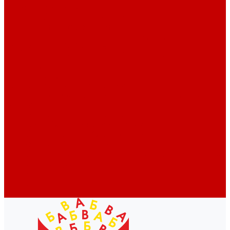
Профессионалам
Новости библиотек области
Актуальная информация
Документы о детях, детстве и библиотеках
Документы ГКУК ЧОДБ
Детские библиотеки Челябинской области
Наши издания
Календарь знаменательных дат
Методическая online-школа
Детские культурно-просветительские центры
Краеведение
Литературное краеведение
Писатели Южного Урала - детям
Судьбою связаны с Южным Уралом
Литературный календарь
Челябинск в детской художественной литературе
Интернет-ресурсы
Копилка краеведа
Викторины
Подкасты