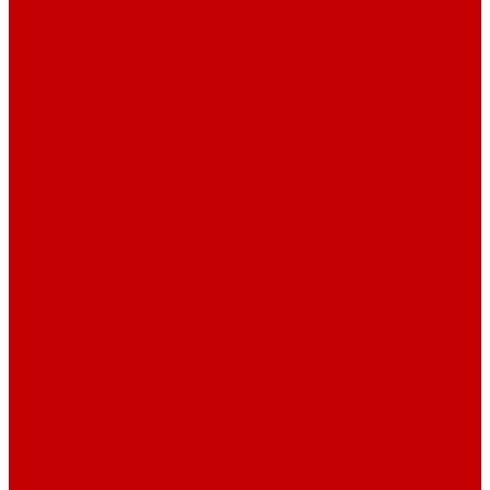
О библиотеке
История
Документация
Виртуальная экскурсия
Новости
Достижения
Независимая оценка
Отделы библиотеки
Сотрудники
Ресурсы
Электронные ресурсы
Каталог
Афиша
Афиша на неделю
Проект «Умная библиотека»: Интеллект-центр
Проект «Держи ритм!»
Читателям
Детям и подросткам
Конкурсы и акции
Родителям
Виртуальные выставки
Кружки
Интересно о книгах
Навигатор Маяковки