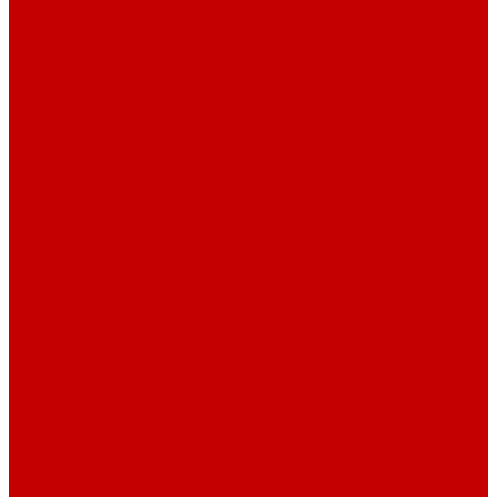
Навигатор Маяковки
Профессионалам
Новости библиотек области
Актуальная информация
Документы о детях, детстве и библиотеках
Документы ГКУК ЧОДБ
Детские библиотеки Челябинской области
Наши издания
Календарь знаменательных дат
Методическая online-школа
Детские культурно-просветительские центры
Краеведение
Литературное краеведение
Писатели Южного Урала - детям
Судьбою связаны с Южным Уралом
Литературный календарь
Челябинск в детской художественной литературе
Интернет-ресурсы
Копилка краеведа
Викторины
Подкасты
...
О библиотеке