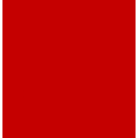
О библиотеке
О библиотеке
История
Документация
Виртуальная экскурсия
Новости
Достижения
Независимая оценка
Отделы библиотеки
Сотрудники
Ресурсы
Электронные ресурсы
Каталог
Афиша
Афиша на неделю
Проект «Умная библиотека»: Интеллект-центр
Проект «Держи ритм!»
Читателям
Детям и подросткам
Конкурсы и акции
Родителям
Виртуальные выставки
Кружки
Интересно о книгах