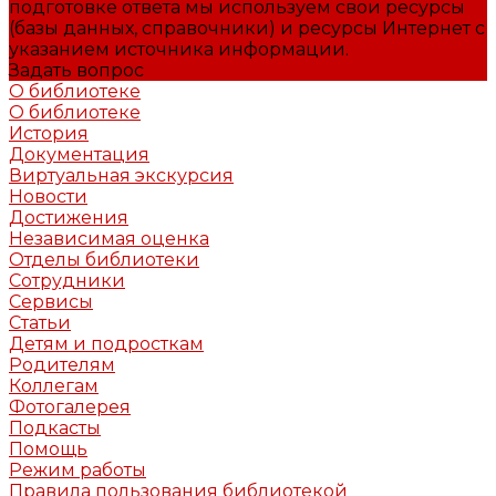
подготовке ответа мы используем свои ресурсы
(базы данных, справочники) и ресурсы Интернет с
указанием источника информации.
Задать вопрос
О библиотеке
О библиотеке
История
Документация
Виртуальная экскурсия
Новости
Достижения
Независимая оценка
Отделы библиотеки
Сотрудники
Сервисы
Статьи
Детям и подросткам
Родителям
Коллегам
Фотогалерея
Подкасты
Помощь
Режим работы
Правила пользования библиотекой