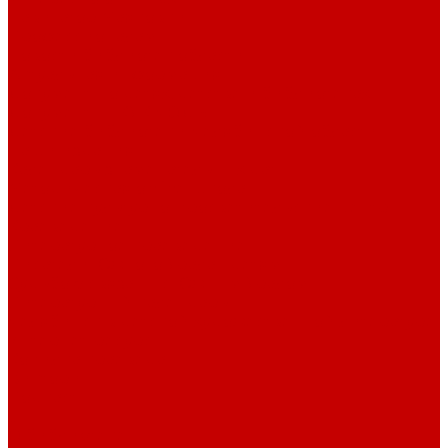
Навигатор Маяковки
Профессионалам
Новости библиотек области
Актуальная информация
Документы о детях, детстве и библиотеках
Документы ГКУК ЧОДБ
Детские библиотеки Челябинской области
Наши издания
Календарь знаменательных дат
Методическая online-школа
Детские культурно-просветительские центры
Краеведение
Литературное краеведение
Писатели Южного Урала - детям
Судьбою связаны с Южным Уралом
Литературный календарь
Челябинск в детской художественной литературе
Интернет-ресурсы
Копилка краеведа
Викторины
Подкасты
...
О библиотеке