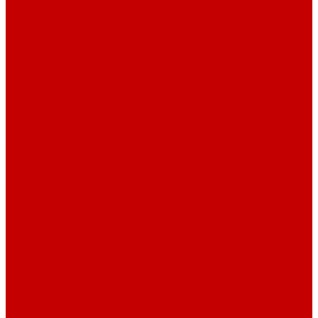
О библиотеке
История
Документация
Виртуальная экскурсия
Новости
Достижения
Независимая оценка
Отделы библиотеки
Сотрудники
Ресурсы
Электронные ресурсы
Каталог
Афиша
Афиша на неделю
Проект «Умная библиотека»: Интеллект-центр
Проект «Держи ритм!»
Читателям
Детям и подросткам
Конкурсы и акции
Родителям
Виртуальные выставки
Кружки
Интересно о книгах
Навигатор Маяковки