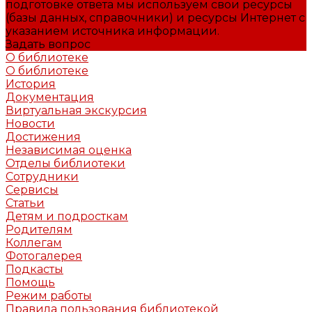
подготовке ответа мы используем свои ресурсы
(базы данных, справочники) и ресурсы Интернет с
указанием источника информации.
Задать вопрос
О библиотеке
О библиотеке
История
Документация
Виртуальная экскурсия
Новости
Достижения
Независимая оценка
Отделы библиотеки
Сотрудники
Сервисы
Статьи
Детям и подросткам
Родителям
Коллегам
Фотогалерея
Подкасты
Помощь
Режим работы
Правила пользования библиотекой