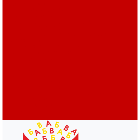
Профессионалам
Новости библиотек области
Актуальная информация
Документы о детях, детстве и библиотеках
Документы ГКУК ЧОДБ
Детские библиотеки Челябинской области
Наши издания
Календарь знаменательных дат
Методическая online-школа
Детские культурно-просветительские центры
Краеведение
Литературное краеведение
Писатели Южного Урала - детям
Судьбою связаны с Южным Уралом
Литературный календарь
Челябинск в детской художественной литературе
Интернет-ресурсы
Копилка краеведа
Викторины
Подкасты