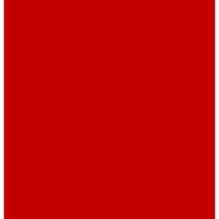
О библиотеке
О библиотеке
История
Документация
Виртуальная экскурсия
Новости
Достижения
Независимая оценка
Отделы библиотеки
Сотрудники
Ресурсы
Электронные ресурсы
Каталог
Афиша
Афиша на неделю
Проект «Умная библиотека»: Интеллект-центр
Проект «Держи ритм!»
Читателям
Детям и подросткам
Конкурсы и акции
Родителям
Виртуальные выставки
Кружки
Интересно о книгах