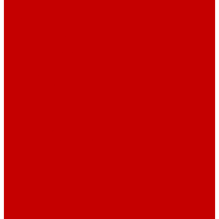
Навигатор Маяковки
Профессионалам
Новости библиотек области
Актуальная информация
Документы о детях, детстве и библиотеках
Документы ГКУК ЧОДБ
Детские библиотеки Челябинской области
Наши издания
Календарь знаменательных дат
Методическая online-школа
Детские культурно-просветительские центры
Краеведение
Литературное краеведение
Писатели Южного Урала - детям
Судьбою связаны с Южным Уралом
Литературный календарь
Челябинск в детской художественной литературе
Интернет-ресурсы
Копилка краеведа
Викторины
Подкасты
...
О библиотеке