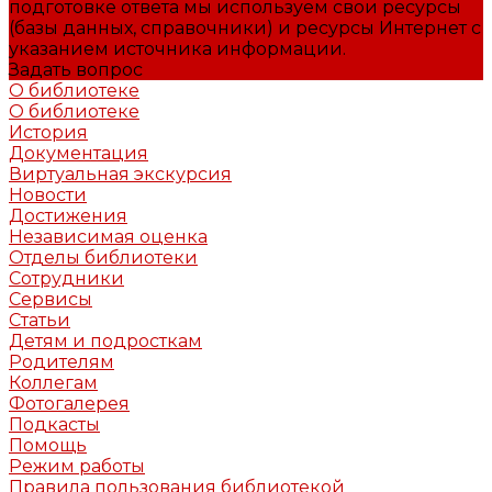
подготовке ответа мы используем свои ресурсы
(базы данных, справочники) и ресурсы Интернет с
указанием источника информации.
Задать вопрос
О библиотеке
О библиотеке
История
Документация
Виртуальная экскурсия
Новости
Достижения
Независимая оценка
Отделы библиотеки
Сотрудники
Сервисы
Статьи
Детям и подросткам
Родителям
Коллегам
Фотогалерея
Подкасты
Помощь
Режим работы
Правила пользования библиотекой