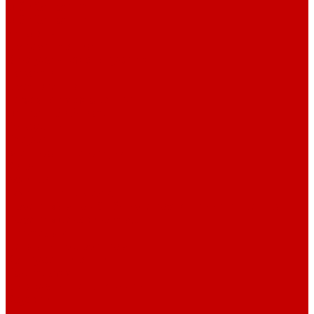
О библиотеке
О библиотеке
История
Документация
Виртуальная экскурсия
Новости
Достижения
Независимая оценка
Отделы библиотеки
Сотрудники
Ресурсы
Электронные ресурсы
Каталог
Афиша
Афиша на неделю
Проект «Умная библиотека»: Интеллект-центр
Проект «Держи ритм!»
Читателям
Детям и подросткам
Конкурсы и акции
Родителям
Виртуальные выставки
Кружки
Интересно о книгах