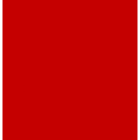
О библиотеке
История
Документация
Виртуальная экскурсия
Новости
Достижения
Независимая оценка
Отделы библиотеки
Сотрудники
Ресурсы
Электронные ресурсы
Каталог
Афиша
Афиша на неделю
Проект «Умная библиотека»: Интеллект-центр
Проект «Держи ритм!»
Читателям
Детям и подросткам
Конкурсы и акции
Родителям
Виртуальные выставки
Кружки
Интересно о книгах
Навигатор Маяковки