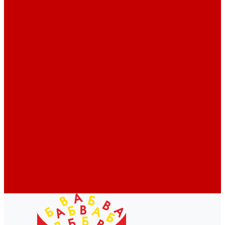
Профессионалам
Новости библиотек области
Актуальная информация
Документы о детях, детстве и библиотеках
Документы ГКУК ЧОДБ
Детские библиотеки Челябинской области
Наши издания
Календарь знаменательных дат
Методическая online-школа
Детские культурно-просветительские центры
Краеведение
Литературное краеведение
Писатели Южного Урала - детям
Судьбою связаны с Южным Уралом
Литературный календарь
Челябинск в детской художественной литературе
Интернет-ресурсы
Копилка краеведа
Викторины
Подкасты