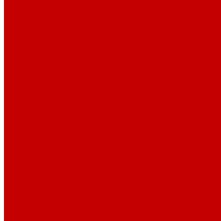
О библиотеке
История
Документация
Виртуальная экскурсия
Новости
Достижения
Независимая оценка
Отделы библиотеки
Сотрудники
Ресурсы
Электронные ресурсы
Каталог
Афиша
Афиша на неделю
Проект «Умная библиотека»: Интеллект-центр
Проект «Держи ритм!»
Читателям
Детям и подросткам
Конкурсы и акции
Родителям
Виртуальные выставки
Кружки
Интересно о книгах
Навигатор Маяковки