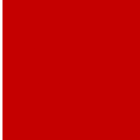
Профессионалам
Новости библиотек области
Актуальная информация
Документы о детях, детстве и библиотеках
Документы ГКУК ЧОДБ
Детские библиотеки Челябинской области
Наши издания
Календарь знаменательных дат
Методическая online-школа
Детские культурно-просветительские центры
Краеведение
Литературное краеведение
Писатели Южного Урала - детям
Судьбою связаны с Южным Уралом
Литературный календарь
Челябинск в детской художественной литературе
Интернет-ресурсы
Копилка краеведа
Викторины
Подкасты
...
О библиотеке
О библиотеке