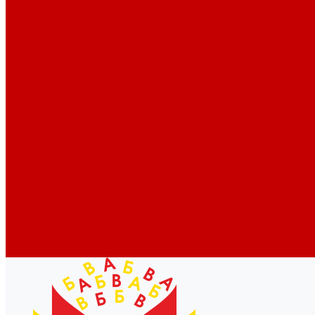
Новости библиотек области
Актуальная информация
Документы о детях, детстве и библиотеках
Документы ГКУК ЧОДБ
Детские библиотеки Челябинской области
Наши издания
Календарь знаменательных дат
Методическая online-школа
Детские культурно-просветительские центры
Краеведение
Литературное краеведение
Писатели Южного Урала - детям
Судьбою связаны с Южным Уралом
Литературный календарь
Челябинск в детской художественной литературе
Интернет-ресурсы
Копилка краеведа
Викторины
Подкасты