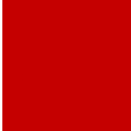
История
Документация
Виртуальная экскурсия
Новости
Достижения
Независимая оценка
Отделы библиотеки
Сотрудники
Ресурсы
Электронные ресурсы
Каталог
Афиша
Афиша на неделю
Проект «Умная библиотека»: Интеллект-центр
Проект «Держи ритм!»
Читателям
Детям и подросткам
Конкурсы и акции
Родителям
Виртуальные выставки
Кружки
Интересно о книгах
Навигатор Маяковки
Профессионалам