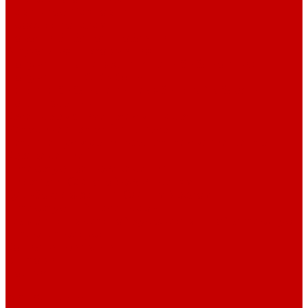
Навигатор Маяковки
Профессионалам
Новости библиотек области
Актуальная информация
Документы о детях, детстве и библиотеках
Документы ГКУК ЧОДБ
Детские библиотеки Челябинской области
Наши издания
Календарь знаменательных дат
Методическая online-школа
Детские культурно-просветительские центры
Краеведение
Литературное краеведение
Писатели Южного Урала - детям
Судьбою связаны с Южным Уралом
Литературный календарь
Челябинск в детской художественной литературе
Интернет-ресурсы
Копилка краеведа
Викторины
Подкасты
...
О библиотеке