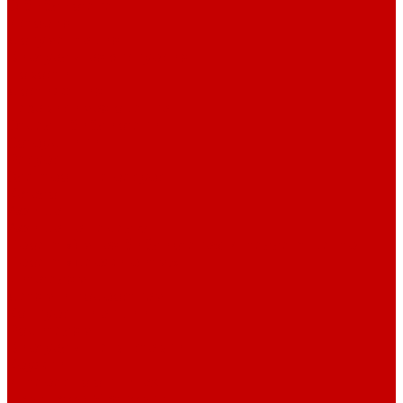
О библиотеке
История
Документация
Виртуальная экскурсия
Новости
Достижения
Независимая оценка
Отделы библиотеки
Сотрудники
Ресурсы
Электронные ресурсы
Каталог
Афиша
Афиша на неделю
Проект «Умная библиотека»: Интеллект-центр
Проект «Держи ритм!»
Читателям
Детям и подросткам
Конкурсы и акции
Родителям
Виртуальные выставки
Кружки
Интересно о книгах
Навигатор Маяковки