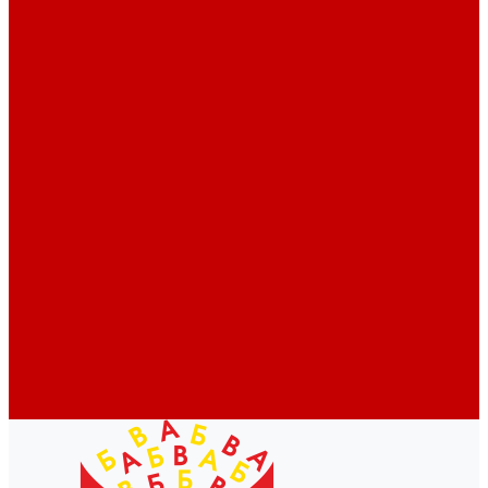
Профессионалам
Новости библиотек области
Актуальная информация
Документы о детях, детстве и библиотеках
Документы ГКУК ЧОДБ
Детские библиотеки Челябинской области
Наши издания
Календарь знаменательных дат
Методическая online-школа
Детские культурно-просветительские центры
Краеведение
Литературное краеведение
Писатели Южного Урала - детям
Судьбою связаны с Южным Уралом
Литературный календарь
Челябинск в детской художественной литературе
Интернет-ресурсы
Копилка краеведа
Викторины
Подкасты