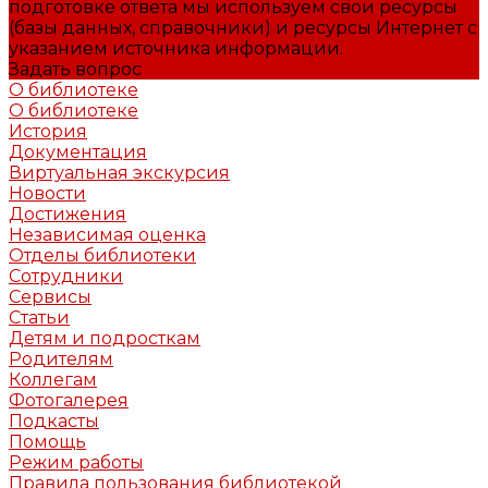
подготовке ответа мы используем свои ресурсы
(базы данных, справочники) и ресурсы Интернет с
указанием источника информации.
Задать вопрос
О библиотеке
О библиотеке
История
Документация
Виртуальная экскурсия
Новости
Достижения
Независимая оценка
Отделы библиотеки
Сотрудники
Сервисы
Статьи
Детям и подросткам
Родителям
Коллегам
Фотогалерея
Подкасты
Помощь
Режим работы
Правила пользования библиотекой