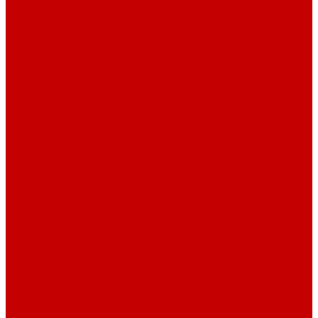
О библиотеке
О библиотеке
История
Документация
Виртуальная экскурсия
Новости
Достижения
Независимая оценка
Отделы библиотеки
Сотрудники
Ресурсы
Электронные ресурсы
Каталог
Афиша
Афиша на неделю
Проект «Умная библиотека»: Интеллект-центр
Проект «Держи ритм!»
Читателям
Детям и подросткам
Конкурсы и акции
Родителям
Виртуальные выставки
Кружки
Интересно о книгах