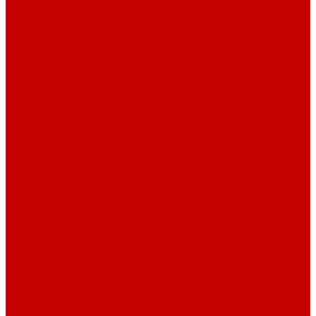
Навигатор Маяковки
Профессионалам
Новости библиотек области
Актуальная информация
Документы о детях, детстве и библиотеках
Документы ГКУК ЧОДБ
Детские библиотеки Челябинской области
Наши издания
Календарь знаменательных дат
Методическая online-школа
Детские культурно-просветительские центры
Краеведение
Литературное краеведение
Писатели Южного Урала - детям
Судьбою связаны с Южным Уралом
Литературный календарь
Челябинск в детской художественной литературе
Интернет-ресурсы
Копилка краеведа
Викторины
Подкасты
...
О библиотеке