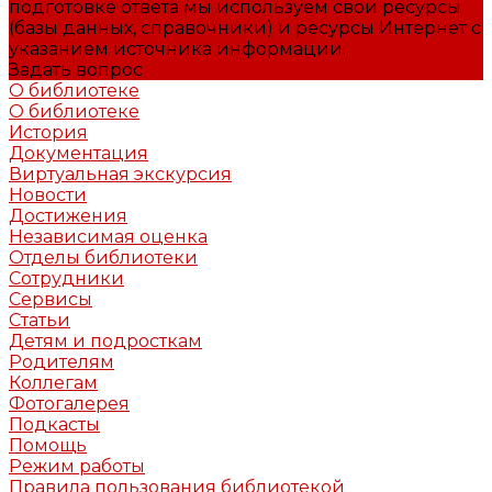
подготовке ответа мы используем свои ресурсы
(базы данных, справочники) и ресурсы Интернет с
указанием источника информации.
Задать вопрос
О библиотеке
О библиотеке
История
Документация
Виртуальная экскурсия
Новости
Достижения
Независимая оценка
Отделы библиотеки
Сотрудники
Сервисы
Статьи
Детям и подросткам
Родителям
Коллегам
Фотогалерея
Подкасты
Помощь
Режим работы
Правила пользования библиотекой