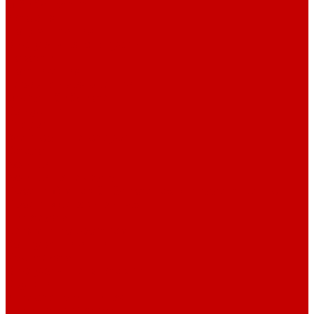
О библиотеке
История
Документация
Виртуальная экскурсия
Новости
Достижения
Независимая оценка
Отделы библиотеки
Сотрудники
Ресурсы
Электронные ресурсы
Каталог
Афиша
Афиша на неделю
Проект «Умная библиотека»: Интеллект-центр
Проект «Держи ритм!»
Читателям
Детям и подросткам
Конкурсы и акции
Родителям
Виртуальные выставки
Кружки
Интересно о книгах
Навигатор Маяковки