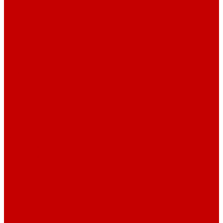
О библиотеке
О библиотеке
История
Документация
Виртуальная экскурсия
Новости
Достижения
Независимая оценка
Отделы библиотеки
Сотрудники
Ресурсы
Электронные ресурсы
Каталог
Афиша
Афиша на неделю
Проект «Умная библиотека»: Интеллект-центр
Проект «Держи ритм!»
Читателям
Детям и подросткам
Конкурсы и акции
Родителям
Виртуальные выставки
Кружки
Интересно о книгах