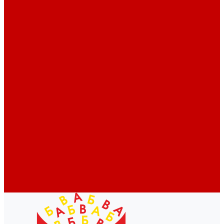
Профессионалам
Новости библиотек области
Актуальная информация
Документы о детях, детстве и библиотеках
Документы ГКУК ЧОДБ
Детские библиотеки Челябинской области
Наши издания
Календарь знаменательных дат
Методическая online-школа
Детские культурно-просветительские центры
Краеведение
Литературное краеведение
Писатели Южного Урала - детям
Судьбою связаны с Южным Уралом
Литературный календарь
Челябинск в детской художественной литературе
Интернет-ресурсы
Копилка краеведа
Викторины
Подкасты