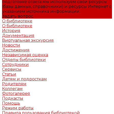
подготовке ответа мы используем свои ресурсы
(базы данных, справочники) и ресурсы Интернет с
указанием источника информации.
Задать вопрос
О библиотеке
О библиотеке
История
Документация
Виртуальная экскурсия
Новости
Достижения
Независимая оценка
Отделы библиотеки
Сотрудники
Сервисы
Статьи
Детям и подросткам
Родителям
Коллегам
Фотогалерея
Подкасты
Помощь
Режим работы
Правила пользования библиотекой