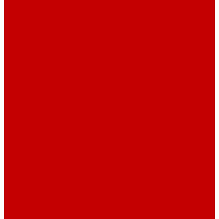
О библиотеке
История
Документация
Виртуальная экскурсия
Новости
Достижения
Независимая оценка
Отделы библиотеки
Сотрудники
Ресурсы
Электронные ресурсы
Каталог
Афиша
Афиша на неделю
Проект «Умная библиотека»: Интеллект-центр
Проект «Держи ритм!»
Читателям
Детям и подросткам
Конкурсы и акции
Родителям
Виртуальные выставки
Кружки
Интересно о книгах
Навигатор Маяковки