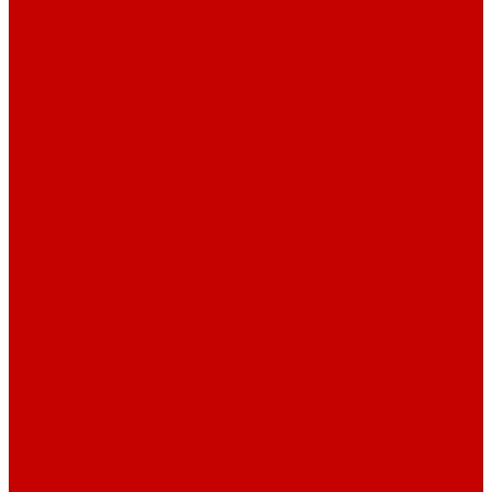
Навигатор Маяковки
Профессионалам
Новости библиотек области
Актуальная информация
Документы о детях, детстве и библиотеках
Документы ГКУК ЧОДБ
Детские библиотеки Челябинской области
Наши издания
Календарь знаменательных дат
Методическая online-школа
Детские культурно-просветительские центры
Краеведение
Литературное краеведение
Писатели Южного Урала - детям
Судьбою связаны с Южным Уралом
Литературный календарь
Челябинск в детской художественной литературе
Интернет-ресурсы
Копилка краеведа
Викторины
Подкасты
...
О библиотеке