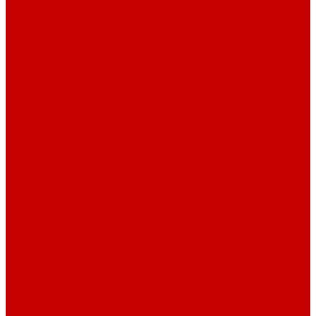
О библиотеке
О библиотеке
История
Документация
Виртуальная экскурсия
Новости
Достижения
Независимая оценка
Отделы библиотеки
Сотрудники
Ресурсы
Электронные ресурсы
Каталог
Афиша
Афиша на неделю
Проект «Умная библиотека»: Интеллект-центр
Проект «Держи ритм!»
Читателям
Детям и подросткам
Конкурсы и акции
Родителям
Виртуальные выставки
Кружки
Интересно о книгах