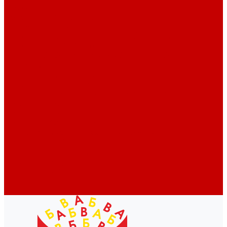
Профессионалам
Новости библиотек области
Актуальная информация
Документы о детях, детстве и библиотеках
Документы ГКУК ЧОДБ
Детские библиотеки Челябинской области
Наши издания
Календарь знаменательных дат
Методическая online-школа
Детские культурно-просветительские центры
Краеведение
Литературное краеведение
Писатели Южного Урала - детям
Судьбою связаны с Южным Уралом
Литературный календарь
Челябинск в детской художественной литературе
Интернет-ресурсы
Копилка краеведа
Викторины
Подкасты