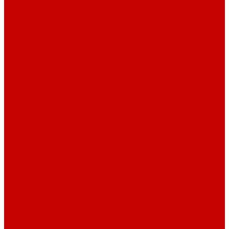
О библиотеке
О библиотеке
История
Документация
Виртуальная экскурсия
Новости
Достижения
Независимая оценка
Отделы библиотеки
Сотрудники
Ресурсы
Электронные ресурсы
Каталог
Афиша
Афиша на неделю
Проект «Умная библиотека»: Интеллект-центр
Проект «Держи ритм!»
Читателям
Детям и подросткам
Конкурсы и акции
Родителям
Виртуальные выставки
Кружки
Интересно о книгах