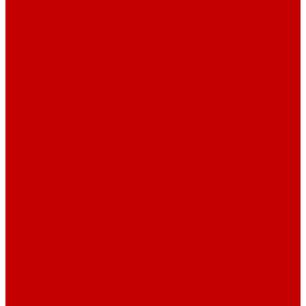
Навигатор Маяковки
Профессионалам
Новости библиотек области
Актуальная информация
Документы о детях, детстве и библиотеках
Документы ГКУК ЧОДБ
Детские библиотеки Челябинской области
Наши издания
Календарь знаменательных дат
Методическая online-школа
Детские культурно-просветительские центры
Краеведение
Литературное краеведение
Писатели Южного Урала - детям
Судьбою связаны с Южным Уралом
Литературный календарь
Челябинск в детской художественной литературе
Интернет-ресурсы
Копилка краеведа
Викторины
Подкасты
...
О библиотеке