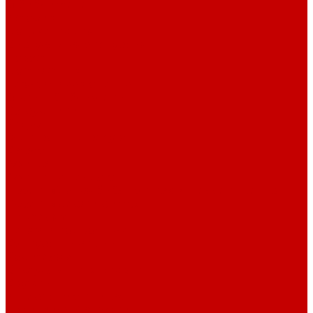
О библиотеке
История
Документация
Виртуальная экскурсия
Новости
Достижения
Независимая оценка
Отделы библиотеки
Сотрудники
Ресурсы
Электронные ресурсы
Каталог
Афиша
Афиша на неделю
Проект «Умная библиотека»: Интеллект-центр
Проект «Держи ритм!»
Читателям
Детям и подросткам
Конкурсы и акции
Родителям
Виртуальные выставки
Кружки
Интересно о книгах
Навигатор Маяковки