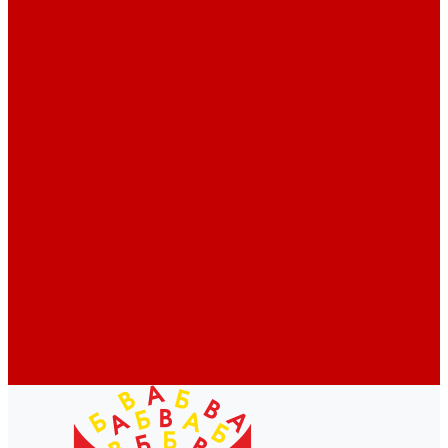
Профессионалам
Новости библиотек области
Актуальная информация
Документы о детях, детстве и библиотеках
Документы ГКУК ЧОДБ
Детские библиотеки Челябинской области
Наши издания
Календарь знаменательных дат
Методическая online-школа
Детские культурно-просветительские центры
Краеведение
Литературное краеведение
Писатели Южного Урала - детям
Судьбою связаны с Южным Уралом
Литературный календарь
Челябинск в детской художественной литературе
Интернет-ресурсы
Копилка краеведа
Викторины
Подкасты