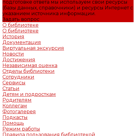
подготовке ответа мы используем свои ресурсы
(базы данных, справочники) и ресурсы Интернет с
указанием источника информации.
Задать вопрос
О библиотеке
О библиотеке
История
Документация
Виртуальная экскурсия
Новости
Достижения
Независимая оценка
Отделы библиотеки
Сотрудники
Сервисы
Статьи
Детям и подросткам
Родителям
Коллегам
Фотогалерея
Подкасты
Помощь
Режим работы
Правила пользования библиотекой