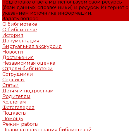
подготовке ответа мы используем свои ресурсы
(базы данных, справочники) и ресурсы Интернет с
указанием источника информации.
Задать вопрос
О библиотеке
О библиотеке
История
Документация
Виртуальная экскурсия
Новости
Достижения
Независимая оценка
Отделы библиотеки
Сотрудники
Сервисы
Статьи
Детям и подросткам
Родителям
Коллегам
Фотогалерея
Подкасты
Помощь
Режим работы
Правила пользования библиотекой