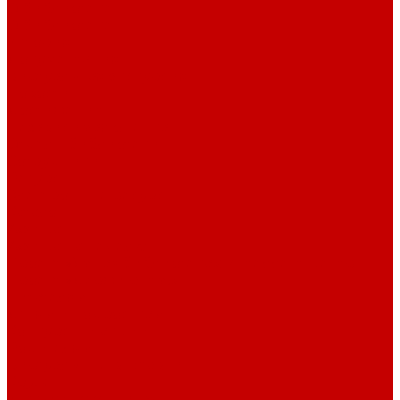
О библиотеке
О библиотеке
История
Документация
Виртуальная экскурсия
Новости
Достижения
Независимая оценка
Отделы библиотеки
Сотрудники
Ресурсы
Электронные ресурсы
Каталог
Афиша
Афиша на неделю
Проект «Умная библиотека»: Интеллект-центр
Проект «Держи ритм!»
Читателям
Детям и подросткам
Конкурсы и акции
Родителям
Виртуальные выставки
Кружки
Интересно о книгах