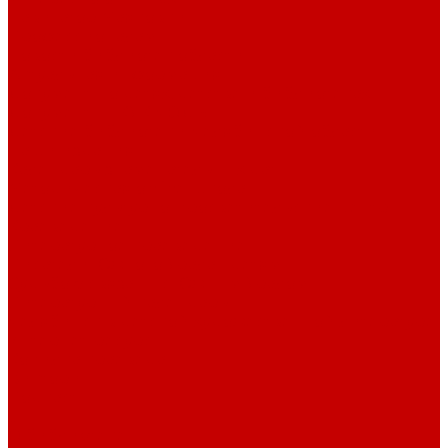
Навигатор Маяковки
Профессионалам
Новости библиотек области
Актуальная информация
Документы о детях, детстве и библиотеках
Документы ГКУК ЧОДБ
Детские библиотеки Челябинской области
Наши издания
Календарь знаменательных дат
Методическая online-школа
Детские культурно-просветительские центры
Краеведение
Литературное краеведение
Писатели Южного Урала - детям
Судьбою связаны с Южным Уралом
Литературный календарь
Челябинск в детской художественной литературе
Интернет-ресурсы
Копилка краеведа
Викторины
Подкасты
...
О библиотеке