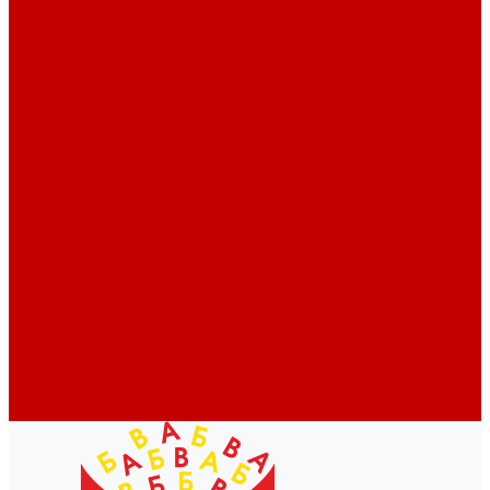
Профессионалам
Новости библиотек области
Актуальная информация
Документы о детях, детстве и библиотеках
Документы ГКУК ЧОДБ
Детские библиотеки Челябинской области
Наши издания
Календарь знаменательных дат
Методическая online-школа
Детские культурно-просветительские центры
Краеведение
Литературное краеведение
Писатели Южного Урала - детям
Судьбою связаны с Южным Уралом
Литературный календарь
Челябинск в детской художественной литературе
Интернет-ресурсы
Копилка краеведа
Викторины
Подкасты