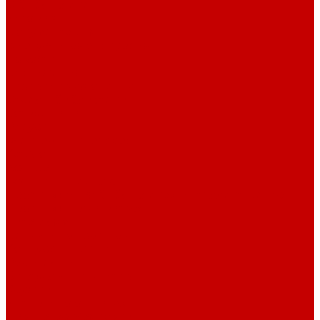
О библиотеке
История
Документация
Виртуальная экскурсия
Новости
Достижения
Независимая оценка
Отделы библиотеки
Сотрудники
Ресурсы
Электронные ресурсы
Каталог
Афиша
Афиша на неделю
Проект «Умная библиотека»: Интеллект-центр
Проект «Держи ритм!»
Читателям
Детям и подросткам
Конкурсы и акции
Родителям
Виртуальные выставки
Кружки
Интересно о книгах
Навигатор Маяковки