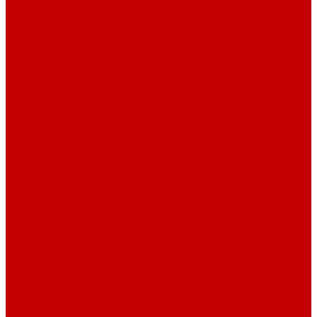
О библиотеке
О библиотеке
История
Документация
Виртуальная экскурсия
Новости
Достижения
Независимая оценка
Отделы библиотеки
Сотрудники
Ресурсы
Электронные ресурсы
Каталог
Афиша
Афиша на неделю
Проект «Умная библиотека»: Интеллект-центр
Проект «Держи ритм!»
Читателям
Детям и подросткам
Конкурсы и акции
Родителям
Виртуальные выставки
Кружки
Интересно о книгах