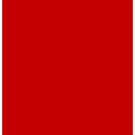
Навигатор Маяковки
Профессионалам
Новости библиотек области
Актуальная информация
Документы о детях, детстве и библиотеках
Документы ГКУК ЧОДБ
Детские библиотеки Челябинской области
Наши издания
Календарь знаменательных дат
Методическая online-школа
Детские культурно-просветительские центры
Краеведение
Литературное краеведение
Писатели Южного Урала - детям
Судьбою связаны с Южным Уралом
Литературный календарь
Челябинск в детской художественной литературе
Интернет-ресурсы
Копилка краеведа
Викторины
Подкасты
...
О библиотеке