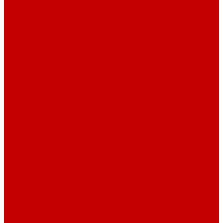
О библиотеке
История
Документация
Виртуальная экскурсия
Новости
Достижения
Независимая оценка
Отделы библиотеки
Сотрудники
Ресурсы
Электронные ресурсы
Каталог
Афиша
Афиша на неделю
Проект «Умная библиотека»: Интеллект-центр
Проект «Держи ритм!»
Читателям
Детям и подросткам
Конкурсы и акции
Родителям
Виртуальные выставки
Кружки
Интересно о книгах
Навигатор Маяковки