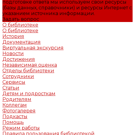
подготовке ответа мы используем свои ресурсы
(базы данных, справочники) и ресурсы Интернет с
указанием источника информации.
Задать вопрос
О библиотеке
О библиотеке
История
Документация
Виртуальная экскурсия
Новости
Достижения
Независимая оценка
Отделы библиотеки
Сотрудники
Сервисы
Статьи
Детям и подросткам
Родителям
Коллегам
Фотогалерея
Подкасты
Помощь
Режим работы
Правила пользования библиотекой