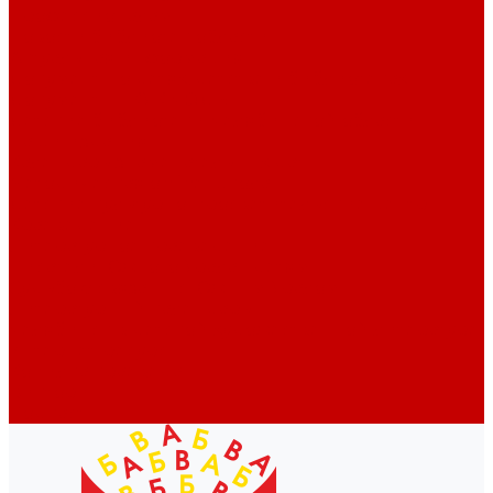
Профессионалам
Новости библиотек области
Актуальная информация
Документы о детях, детстве и библиотеках
Документы ГКУК ЧОДБ
Детские библиотеки Челябинской области
Наши издания
Календарь знаменательных дат
Методическая online-школа
Детские культурно-просветительские центры
Краеведение
Литературное краеведение
Писатели Южного Урала - детям
Судьбою связаны с Южным Уралом
Литературный календарь
Челябинск в детской художественной литературе
Интернет-ресурсы
Копилка краеведа
Викторины
Подкасты