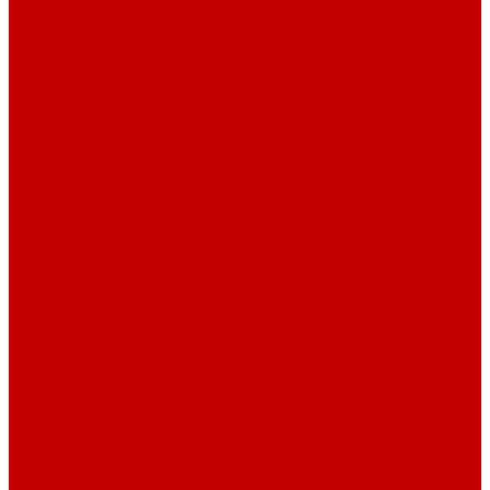
Навигатор Маяковки
Профессионалам
Новости библиотек области
Актуальная информация
Документы о детях, детстве и библиотеках
Документы ГКУК ЧОДБ
Детские библиотеки Челябинской области
Наши издания
Календарь знаменательных дат
Методическая online-школа
Детские культурно-просветительские центры
Краеведение
Литературное краеведение
Писатели Южного Урала - детям
Судьбою связаны с Южным Уралом
Литературный календарь
Челябинск в детской художественной литературе
Интернет-ресурсы
Копилка краеведа
Викторины
Подкасты
...
О библиотеке