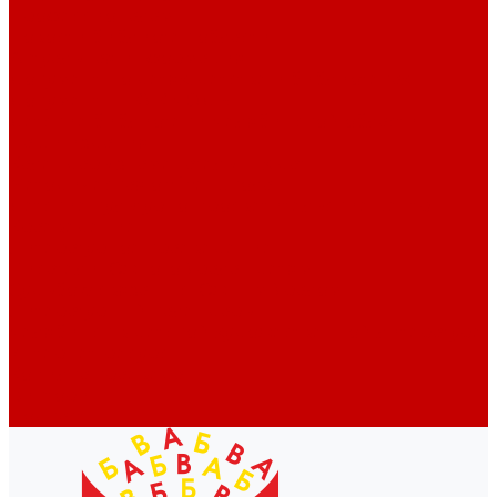
Профессионалам
Новости библиотек области
Актуальная информация
Документы о детях, детстве и библиотеках
Документы ГКУК ЧОДБ
Детские библиотеки Челябинской области
Наши издания
Календарь знаменательных дат
Методическая online-школа
Детские культурно-просветительские центры
Краеведение
Литературное краеведение
Писатели Южного Урала - детям
Судьбою связаны с Южным Уралом
Литературный календарь
Челябинск в детской художественной литературе
Интернет-ресурсы
Копилка краеведа
Викторины
Подкасты