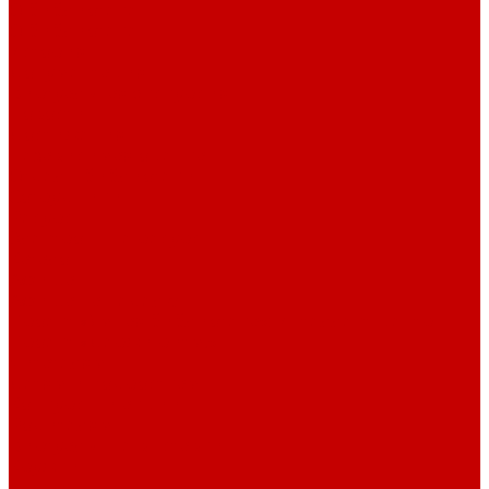
О библиотеке
О библиотеке
История
Документация
Виртуальная экскурсия
Новости
Достижения
Независимая оценка
Отделы библиотеки
Сотрудники
Ресурсы
Электронные ресурсы
Каталог
Афиша
Афиша на неделю
Проект «Умная библиотека»: Интеллект-центр
Проект «Держи ритм!»
Читателям
Детям и подросткам
Конкурсы и акции
Родителям
Виртуальные выставки
Кружки
Интересно о книгах