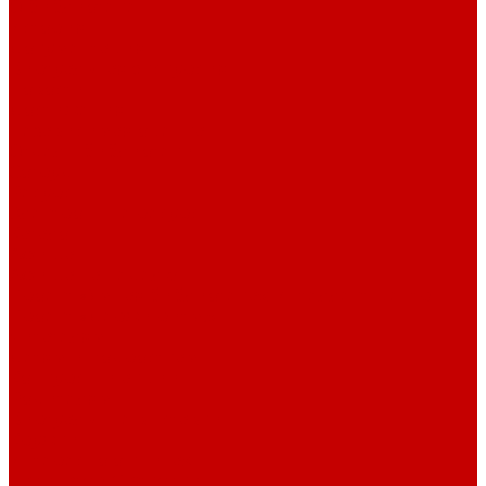
О библиотеке
История
Документация
Виртуальная экскурсия
Новости
Достижения
Независимая оценка
Отделы библиотеки
Сотрудники
Ресурсы
Электронные ресурсы
Каталог
Афиша
Афиша на неделю
Проект «Умная библиотека»: Интеллект-центр
Проект «Держи ритм!»
Читателям
Детям и подросткам
Конкурсы и акции
Родителям
Виртуальные выставки
Кружки
Интересно о книгах
Навигатор Маяковки