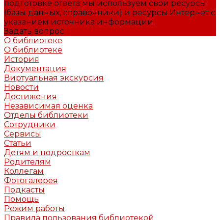
подготовке ответа мы используем свои ресурсы
(базы данных, справочники) и ресурсы Интернет с
указанием источника информации.
Задать вопрос
О библиотеке
О библиотеке
История
Документация
Виртуальная экскурсия
Новости
Достижения
Независимая оценка
Отделы библиотеки
Сотрудники
Сервисы
Статьи
Детям и подросткам
Родителям
Коллегам
Фотогалерея
Подкасты
Помощь
Режим работы
Правила пользования библиотекой