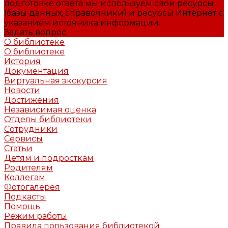
подготовке ответа мы используем свои ресурсы
(базы данных, справочники) и ресурсы Интернет с
указанием источника информации.
Задать вопрос
О библиотеке
О библиотеке
История
Документация
Виртуальная экскурсия
Новости
Достижения
Независимая оценка
Отделы библиотеки
Сотрудники
Сервисы
Статьи
Детям и подросткам
Родителям
Коллегам
Фотогалерея
Подкасты
Помощь
Режим работы
Правила пользования библиотекой