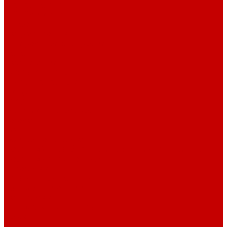
О библиотеке
О библиотеке
История
Документация
Виртуальная экскурсия
Новости
Достижения
Независимая оценка
Отделы библиотеки
Сотрудники
Ресурсы
Электронные ресурсы
Каталог
Афиша
Афиша на неделю
Проект «Умная библиотека»: Интеллект-центр
Проект «Держи ритм!»
Читателям
Детям и подросткам
Конкурсы и акции
Родителям
Виртуальные выставки
Кружки
Интересно о книгах