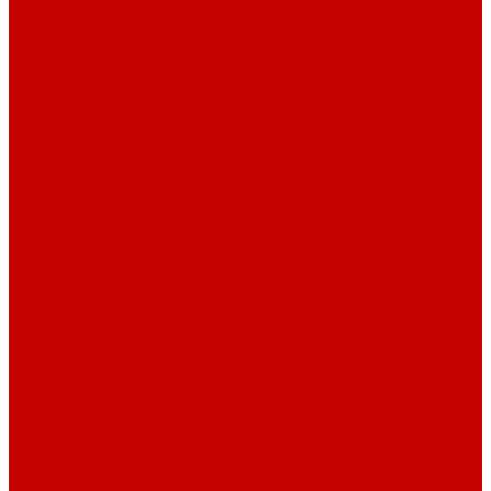
Навигатор Маяковки
Профессионалам
Новости библиотек области
Актуальная информация
Документы о детях, детстве и библиотеках
Документы ГКУК ЧОДБ
Детские библиотеки Челябинской области
Наши издания
Календарь знаменательных дат
Методическая online-школа
Детские культурно-просветительские центры
Краеведение
Литературное краеведение
Писатели Южного Урала - детям
Судьбою связаны с Южным Уралом
Литературный календарь
Челябинск в детской художественной литературе
Интернет-ресурсы
Копилка краеведа
Викторины
Подкасты
...
О библиотеке