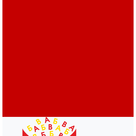
Профессионалам
Новости библиотек области
Актуальная информация
Документы о детях, детстве и библиотеках
Документы ГКУК ЧОДБ
Детские библиотеки Челябинской области
Наши издания
Календарь знаменательных дат
Методическая online-школа
Детские культурно-просветительские центры
Краеведение
Литературное краеведение
Писатели Южного Урала - детям
Судьбою связаны с Южным Уралом
Литературный календарь
Челябинск в детской художественной литературе
Интернет-ресурсы
Копилка краеведа
Викторины
Подкасты