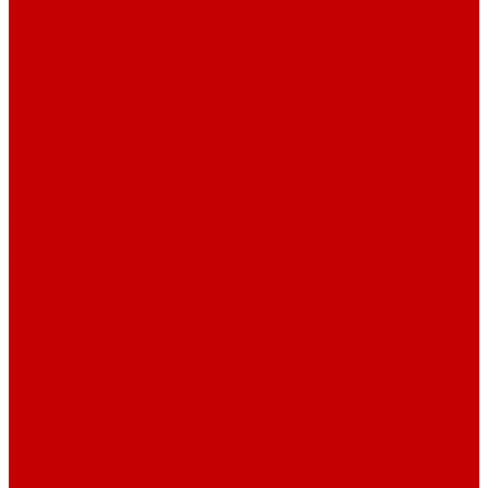
О библиотеке
История
Документация
Виртуальная экскурсия
Новости
Достижения
Независимая оценка
Отделы библиотеки
Сотрудники
Ресурсы
Электронные ресурсы
Каталог
Афиша
Афиша на неделю
Проект «Умная библиотека»: Интеллект-центр
Проект «Держи ритм!»
Читателям
Детям и подросткам
Конкурсы и акции
Родителям
Виртуальные выставки
Кружки
Интересно о книгах
Навигатор Маяковки