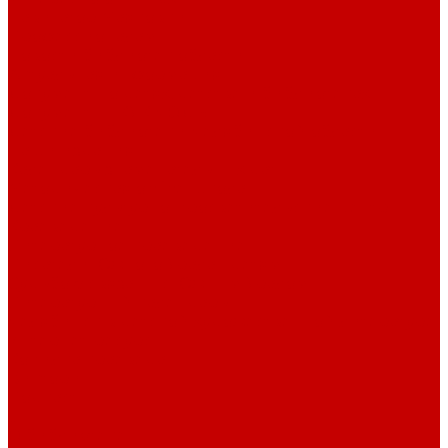
Навигатор Маяковки
Профессионалам
Новости библиотек области
Актуальная информация
Документы о детях, детстве и библиотеках
Документы ГКУК ЧОДБ
Детские библиотеки Челябинской области
Наши издания
Календарь знаменательных дат
Методическая online-школа
Детские культурно-просветительские центры
Краеведение
Литературное краеведение
Писатели Южного Урала - детям
Судьбою связаны с Южным Уралом
Литературный календарь
Челябинск в детской художественной литературе
Интернет-ресурсы
Копилка краеведа
Викторины
Подкасты
...
О библиотеке