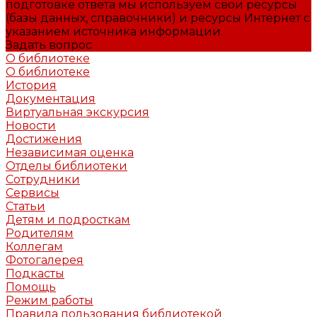
подготовке ответа мы используем свои ресурсы
(базы данных, справочники) и ресурсы Интернет с
указанием источника информации.
Задать вопрос
О библиотеке
О библиотеке
История
Документация
Виртуальная экскурсия
Новости
Достижения
Независимая оценка
Отделы библиотеки
Сотрудники
Сервисы
Статьи
Детям и подросткам
Родителям
Коллегам
Фотогалерея
Подкасты
Помощь
Режим работы
Правила пользования библиотекой