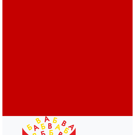
Профессионалам
Новости библиотек области
Актуальная информация
Документы о детях, детстве и библиотеках
Документы ГКУК ЧОДБ
Детские библиотеки Челябинской области
Наши издания
Календарь знаменательных дат
Методическая online-школа
Детские культурно-просветительские центры
Краеведение
Литературное краеведение
Писатели Южного Урала - детям
Судьбою связаны с Южным Уралом
Литературный календарь
Челябинск в детской художественной литературе
Интернет-ресурсы
Копилка краеведа
Викторины
Подкасты