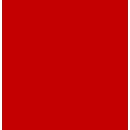
О библиотеке
История
Документация
Виртуальная экскурсия
Новости
Достижения
Независимая оценка
Отделы библиотеки
Сотрудники
Ресурсы
Электронные ресурсы
Каталог
Афиша
Афиша на неделю
Проект «Умная библиотека»: Интеллект-центр
Проект «Держи ритм!»
Читателям
Детям и подросткам
Конкурсы и акции
Родителям
Виртуальные выставки
Кружки
Интересно о книгах
Навигатор Маяковки