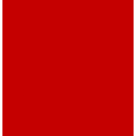
О библиотеке
О библиотеке
История
Документация
Виртуальная экскурсия
Новости
Достижения
Независимая оценка
Отделы библиотеки
Сотрудники
Ресурсы
Электронные ресурсы
Каталог
Афиша
Афиша на неделю
Проект «Умная библиотека»: Интеллект-центр
Проект «Держи ритм!»
Читателям
Детям и подросткам
Конкурсы и акции
Родителям
Виртуальные выставки
Кружки
Интересно о книгах