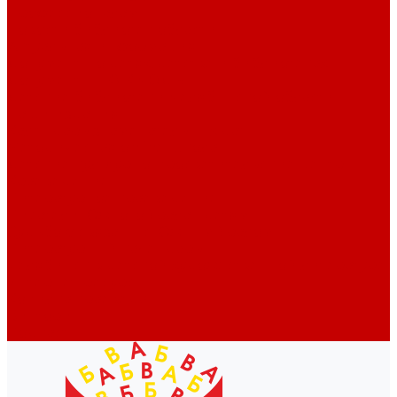
Профессионалам
Новости библиотек области
Актуальная информация
Документы о детях, детстве и библиотеках
Документы ГКУК ЧОДБ
Детские библиотеки Челябинской области
Наши издания
Календарь знаменательных дат
Методическая online-школа
Детские культурно-просветительские центры
Краеведение
Литературное краеведение
Писатели Южного Урала - детям
Судьбою связаны с Южным Уралом
Литературный календарь
Челябинск в детской художественной литературе
Интернет-ресурсы
Копилка краеведа
Викторины
Подкасты