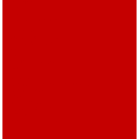
О библиотеке
История
Документация
Виртуальная экскурсия
Новости
Достижения
Независимая оценка
Отделы библиотеки
Сотрудники
Ресурсы
Электронные ресурсы
Каталог
Афиша
Афиша на неделю
Проект «Умная библиотека»: Интеллект-центр
Проект «Держи ритм!»
Читателям
Детям и подросткам
Конкурсы и акции
Родителям
Виртуальные выставки
Кружки
Интересно о книгах
Навигатор Маяковки