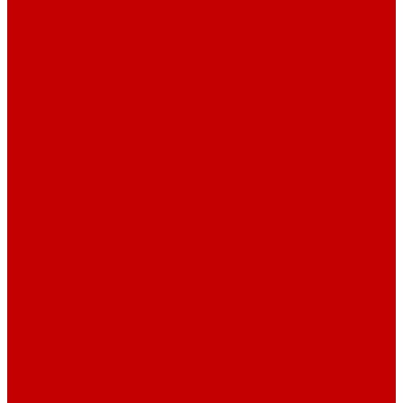
Навигатор Маяковки
Профессионалам
Новости библиотек области
Актуальная информация
Документы о детях, детстве и библиотеках
Документы ГКУК ЧОДБ
Детские библиотеки Челябинской области
Наши издания
Календарь знаменательных дат
Методическая online-школа
Детские культурно-просветительские центры
Краеведение
Литературное краеведение
Писатели Южного Урала - детям
Судьбою связаны с Южным Уралом
Литературный календарь
Челябинск в детской художественной литературе
Интернет-ресурсы
Копилка краеведа
Викторины
Подкасты
...
О библиотеке