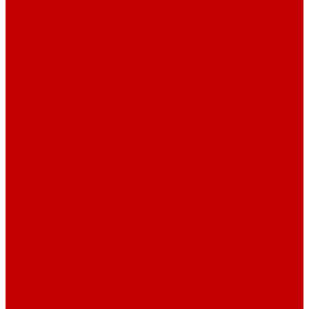
О библиотеке
О библиотеке
История
Документация
Виртуальная экскурсия
Новости
Достижения
Независимая оценка
Отделы библиотеки
Сотрудники
Ресурсы
Электронные ресурсы
Каталог
Афиша
Афиша на неделю
Проект «Умная библиотека»: Интеллект-центр
Проект «Держи ритм!»
Читателям
Детям и подросткам
Конкурсы и акции
Родителям
Виртуальные выставки
Кружки
Интересно о книгах