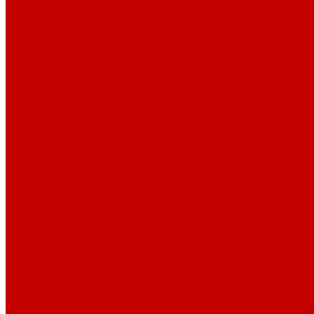
Профессионалам
Новости библиотек области
Актуальная информация
Документы о детях, детстве и библиотеках
Документы ГКУК ЧОДБ
Детские библиотеки Челябинской области
Наши издания
Календарь знаменательных дат
Методическая online-школа
Детские культурно-просветительские центры
Краеведение
Литературное краеведение
Писатели Южного Урала - детям
Судьбою связаны с Южным Уралом
Литературный календарь
Челябинск в детской художественной литературе
Интернет-ресурсы
Копилка краеведа
Викторины
Подкасты
...
О библиотеке
О библиотеке