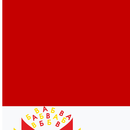
Новости библиотек области
Актуальная информация
Документы о детях, детстве и библиотеках
Документы ГКУК ЧОДБ
Детские библиотеки Челябинской области
Наши издания
Календарь знаменательных дат
Методическая online-школа
Детские культурно-просветительские центры
Краеведение
Литературное краеведение
Писатели Южного Урала - детям
Судьбою связаны с Южным Уралом
Литературный календарь
Челябинск в детской художественной литературе
Интернет-ресурсы
Копилка краеведа
Викторины
Подкасты