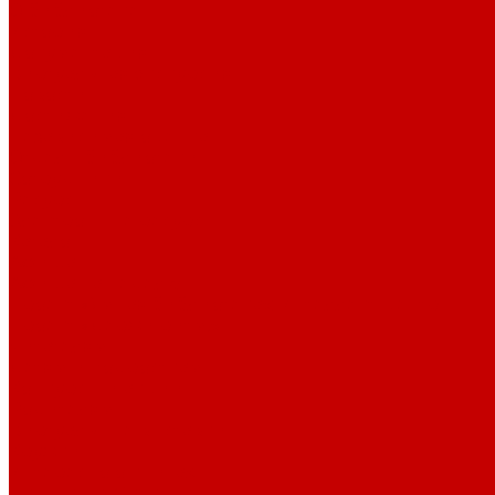
О библиотеке
История
Документация
Виртуальная экскурсия
Новости
Достижения
Независимая оценка
Отделы библиотеки
Сотрудники
Ресурсы
Электронные ресурсы
Каталог
Афиша
Афиша на неделю
Проект «Умная библиотека»: Интеллект-центр
Проект «Держи ритм!»
Читателям
Детям и подросткам
Конкурсы и акции
Родителям
Виртуальные выставки
Кружки
Интересно о книгах
Навигатор Маяковки