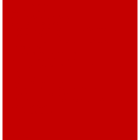
Навигатор Маяковки
Профессионалам
Новости библиотек области
Актуальная информация
Документы о детях, детстве и библиотеках
Документы ГКУК ЧОДБ
Детские библиотеки Челябинской области
Наши издания
Календарь знаменательных дат
Методическая online-школа
Детские культурно-просветительские центры
Краеведение
Литературное краеведение
Писатели Южного Урала - детям
Судьбою связаны с Южным Уралом
Литературный календарь
Челябинск в детской художественной литературе
Интернет-ресурсы
Копилка краеведа
Викторины
Подкасты
...
О библиотеке