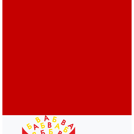
Профессионалам
Новости библиотек области
Актуальная информация
Документы о детях, детстве и библиотеках
Документы ГКУК ЧОДБ
Детские библиотеки Челябинской области
Наши издания
Календарь знаменательных дат
Методическая online-школа
Детские культурно-просветительские центры
Краеведение
Литературное краеведение
Писатели Южного Урала - детям
Судьбою связаны с Южным Уралом
Литературный календарь
Челябинск в детской художественной литературе
Интернет-ресурсы
Копилка краеведа
Викторины
Подкасты