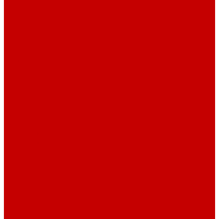
О библиотеке
История
Документация
Виртуальная экскурсия
Новости
Достижения
Независимая оценка
Отделы библиотеки
Сотрудники
Ресурсы
Электронные ресурсы
Каталог
Афиша
Афиша на неделю
Проект «Умная библиотека»: Интеллект-центр
Проект «Держи ритм!»
Читателям
Детям и подросткам
Конкурсы и акции
Родителям
Виртуальные выставки
Кружки
Интересно о книгах
Навигатор Маяковки