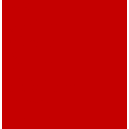
О библиотеке
О библиотеке
История
Документация
Виртуальная экскурсия
Новости
Достижения
Независимая оценка
Отделы библиотеки
Сотрудники
Ресурсы
Электронные ресурсы
Каталог
Афиша
Афиша на неделю
Проект «Умная библиотека»: Интеллект-центр
Проект «Держи ритм!»
Читателям
Детям и подросткам
Конкурсы и акции
Родителям
Виртуальные выставки
Кружки
Интересно о книгах