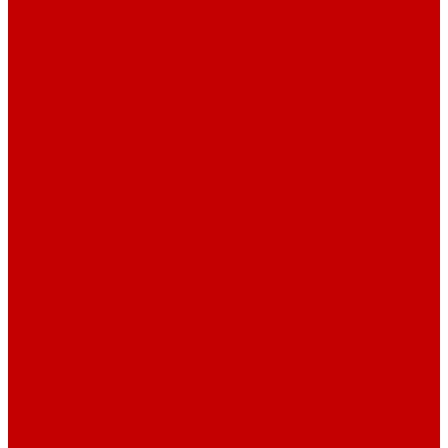
Навигатор Маяковки
Профессионалам
Новости библиотек области
Актуальная информация
Документы о детях, детстве и библиотеках
Документы ГКУК ЧОДБ
Детские библиотеки Челябинской области
Наши издания
Календарь знаменательных дат
Методическая online-школа
Детские культурно-просветительские центры
Краеведение
Литературное краеведение
Писатели Южного Урала - детям
Судьбою связаны с Южным Уралом
Литературный календарь
Челябинск в детской художественной литературе
Интернет-ресурсы
Копилка краеведа
Викторины
Подкасты
...
О библиотеке