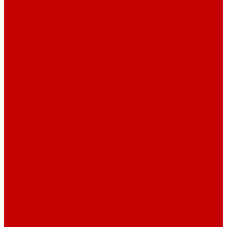
О библиотеке
О библиотеке
История
Документация
Виртуальная экскурсия
Новости
Достижения
Независимая оценка
Отделы библиотеки
Сотрудники
Ресурсы
Электронные ресурсы
Каталог
Афиша
Афиша на неделю
Проект «Умная библиотека»: Интеллект-центр
Проект «Держи ритм!»
Читателям
Детям и подросткам
Конкурсы и акции
Родителям
Виртуальные выставки
Кружки
Интересно о книгах