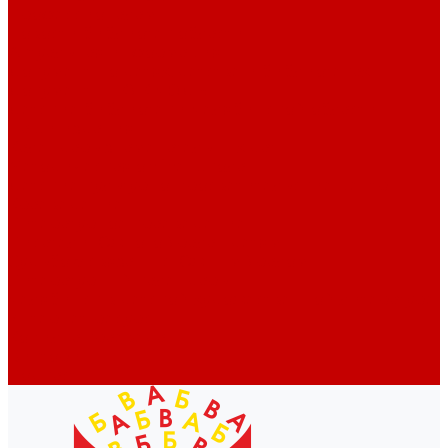
Профессионалам
Новости библиотек области
Актуальная информация
Документы о детях, детстве и библиотеках
Документы ГКУК ЧОДБ
Детские библиотеки Челябинской области
Наши издания
Календарь знаменательных дат
Методическая online-школа
Детские культурно-просветительские центры
Краеведение
Литературное краеведение
Писатели Южного Урала - детям
Судьбою связаны с Южным Уралом
Литературный календарь
Челябинск в детской художественной литературе
Интернет-ресурсы
Копилка краеведа
Викторины
Подкасты