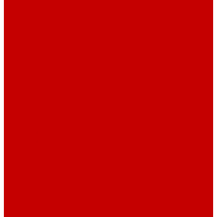
О библиотеке
История
Документация
Виртуальная экскурсия
Новости
Достижения
Независимая оценка
Отделы библиотеки
Сотрудники
Ресурсы
Электронные ресурсы
Каталог
Афиша
Афиша на неделю
Проект «Умная библиотека»: Интеллект-центр
Проект «Держи ритм!»
Читателям
Детям и подросткам
Конкурсы и акции
Родителям
Виртуальные выставки
Кружки
Интересно о книгах
Навигатор Маяковки