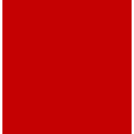
О библиотеке
История
Документация
Виртуальная экскурсия
Новости
Достижения
Независимая оценка
Отделы библиотеки
Сотрудники
Ресурсы
Электронные ресурсы
Каталог
Афиша
Афиша на неделю
Проект «Умная библиотека»: Интеллект-центр
Проект «Держи ритм!»
Читателям
Детям и подросткам
Конкурсы и акции
Родителям
Виртуальные выставки
Кружки
Интересно о книгах
Навигатор Маяковки