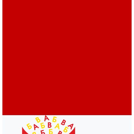
Профессионалам
Новости библиотек области
Актуальная информация
Документы о детях, детстве и библиотеках
Документы ГКУК ЧОДБ
Детские библиотеки Челябинской области
Наши издания
Календарь знаменательных дат
Методическая online-школа
Детские культурно-просветительские центры
Краеведение
Литературное краеведение
Писатели Южного Урала - детям
Судьбою связаны с Южным Уралом
Литературный календарь
Челябинск в детской художественной литературе
Интернет-ресурсы
Копилка краеведа
Викторины
Подкасты