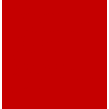
Навигатор Маяковки
Профессионалам
Новости библиотек области
Актуальная информация
Документы о детях, детстве и библиотеках
Документы ГКУК ЧОДБ
Детские библиотеки Челябинской области
Наши издания
Календарь знаменательных дат
Методическая online-школа
Детские культурно-просветительские центры
Краеведение
Литературное краеведение
Писатели Южного Урала - детям
Судьбою связаны с Южным Уралом
Литературный календарь
Челябинск в детской художественной литературе
Интернет-ресурсы
Копилка краеведа
Викторины
Подкасты
...
О библиотеке