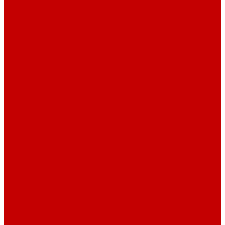
О библиотеке
О библиотеке
История
Документация
Виртуальная экскурсия
Новости
Достижения
Независимая оценка
Отделы библиотеки
Сотрудники
Ресурсы
Электронные ресурсы
Каталог
Афиша
Афиша на неделю
Проект «Умная библиотека»: Интеллект-центр
Проект «Держи ритм!»
Читателям
Детям и подросткам
Конкурсы и акции
Родителям
Виртуальные выставки
Кружки
Интересно о книгах