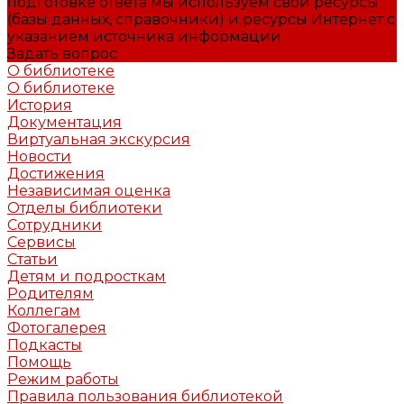
подготовке ответа мы используем свои ресурсы
(базы данных, справочники) и ресурсы Интернет с
указанием источника информации.
Задать вопрос
О библиотеке
О библиотеке
История
Документация
Виртуальная экскурсия
Новости
Достижения
Независимая оценка
Отделы библиотеки
Сотрудники
Сервисы
Статьи
Детям и подросткам
Родителям
Коллегам
Фотогалерея
Подкасты
Помощь
Режим работы
Правила пользования библиотекой