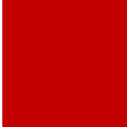
История
Документация
Виртуальная экскурсия
Новости
Достижения
Независимая оценка
Отделы библиотеки
Сотрудники
Ресурсы
Электронные ресурсы
Каталог
Афиша
Афиша на неделю
Проект «Умная библиотека»: Интеллект-центр
Проект «Держи ритм!»
Читателям
Детям и подросткам
Конкурсы и акции
Родителям
Виртуальные выставки
Кружки
Интересно о книгах
Навигатор Маяковки
Профессионалам