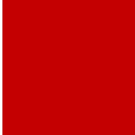
Профессионалам
Новости библиотек области
Актуальная информация
Документы о детях, детстве и библиотеках
Документы ГКУК ЧОДБ
Детские библиотеки Челябинской области
Наши издания
Календарь знаменательных дат
Методическая online-школа
Детские культурно-просветительские центры
Краеведение
Литературное краеведение
Писатели Южного Урала - детям
Судьбою связаны с Южным Уралом
Литературный календарь
Челябинск в детской художественной литературе
Интернет-ресурсы
Копилка краеведа
Викторины
Подкасты
...
О библиотеке
О библиотеке