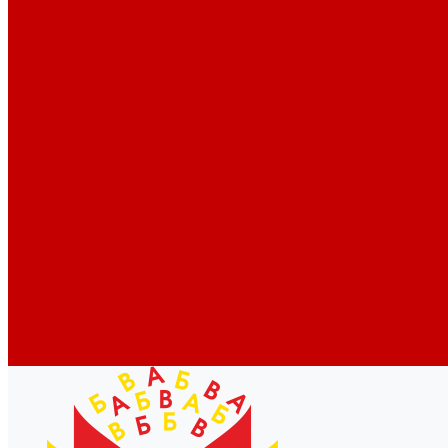
Новости библиотек области
Актуальная информация
Документы о детях, детстве и библиотеках
Документы ГКУК ЧОДБ
Детские библиотеки Челябинской области
Наши издания
Календарь знаменательных дат
Методическая online-школа
Детские культурно-просветительские центры
Краеведение
Литературное краеведение
Писатели Южного Урала - детям
Судьбою связаны с Южным Уралом
Литературный календарь
Челябинск в детской художественной литературе
Интернет-ресурсы
Копилка краеведа
Викторины
Подкасты