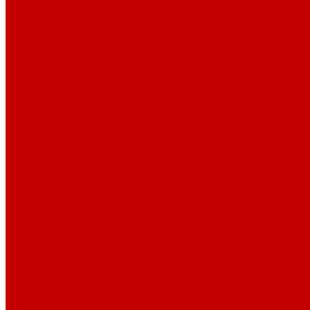
О библиотеке
История
Документация
Виртуальная экскурсия
Новости
Достижения
Независимая оценка
Отделы библиотеки
Сотрудники
Ресурсы
Электронные ресурсы
Каталог
Афиша
Афиша на неделю
Проект «Умная библиотека»: Интеллект-центр
Проект «Держи ритм!»
Читателям
Детям и подросткам
Конкурсы и акции
Родителям
Виртуальные выставки
Кружки
Интересно о книгах
Навигатор Маяковки