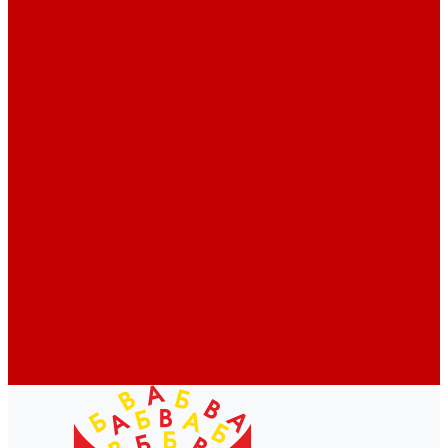
Профессионалам
Новости библиотек области
Актуальная информация
Документы о детях, детстве и библиотеках
Документы ГКУК ЧОДБ
Детские библиотеки Челябинской области
Наши издания
Календарь знаменательных дат
Методическая online-школа
Детские культурно-просветительские центры
Краеведение
Литературное краеведение
Писатели Южного Урала - детям
Судьбою связаны с Южным Уралом
Литературный календарь
Челябинск в детской художественной литературе
Интернет-ресурсы
Копилка краеведа
Викторины
Подкасты