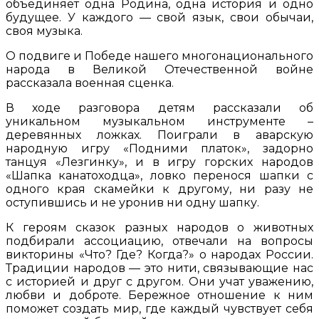
объединяет одна Родина, одна история и одно
будущее. У каждого — свой язык, свои обычаи,
своя музыка.
О подвиге и Победе нашего многонационального
народа в Великой Отечественной войне
рассказала военная сценка.
В ходе разговора детям рассказали об
уникальном музыкальном инструменте –
деревянных ложках. Поиграли в аварскую
народную игру «Подними платок», задорно
танцуя «Лезгинку», и в игру горских народов
«Шапка канатоходца», ловко перенося шапки с
одного края скамейки к другому, ни разу не
оступившись и не уронив ни одну шапку.
К героям сказок разных народов о животных
подбирали ассоциацию,
отвечали на
вопросы
викторины «Что? Где? Когда?» о народах России.
Традиции народов — это нити, связывающие нас
с историей и друг с другом. Они учат уважению,
любви и доброте. Бережное отношение к ним
поможет создать мир, где каждый чувствует себя