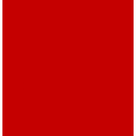
О библиотеке
История
Документация
Виртуальная экскурсия
Новости
Достижения
Независимая оценка
Отделы библиотеки
Сотрудники
Ресурсы
Электронные ресурсы
Каталог
Афиша
Афиша на неделю
Проект «Умная библиотека»: Интеллект-центр
Проект «Держи ритм!»
Читателям
Детям и подросткам
Конкурсы и акции
Родителям
Виртуальные выставки
Кружки
Интересно о книгах
Навигатор Маяковки