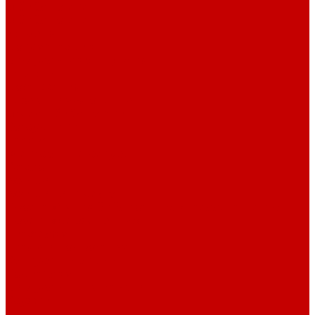
О библиотеке
О библиотеке
История
Документация
Виртуальная экскурсия
Новости
Достижения
Независимая оценка
Отделы библиотеки
Сотрудники
Ресурсы
Электронные ресурсы
Каталог
Афиша
Афиша на неделю
Проект «Умная библиотека»: Интеллект-центр
Проект «Держи ритм!»
Читателям
Детям и подросткам
Конкурсы и акции
Родителям
Виртуальные выставки
Кружки
Интересно о книгах