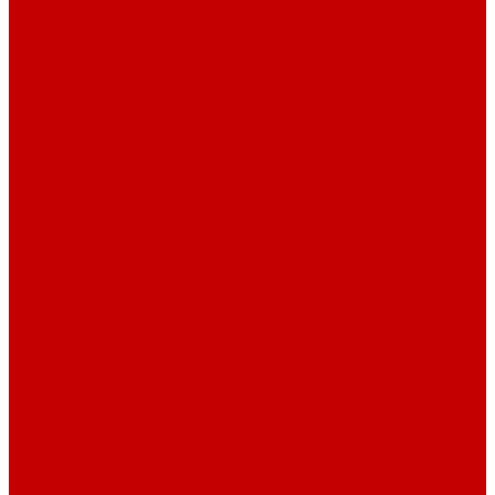
Навигатор Маяковки
Профессионалам
Новости библиотек области
Актуальная информация
Документы о детях, детстве и библиотеках
Документы ГКУК ЧОДБ
Детские библиотеки Челябинской области
Наши издания
Календарь знаменательных дат
Методическая online-школа
Детские культурно-просветительские центры
Краеведение
Литературное краеведение
Писатели Южного Урала - детям
Судьбою связаны с Южным Уралом
Литературный календарь
Челябинск в детской художественной литературе
Интернет-ресурсы
Копилка краеведа
Викторины
Подкасты
...
О библиотеке