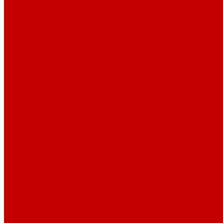
История
Документация
Виртуальная экскурсия
Новости
Достижения
Независимая оценка
Отделы библиотеки
Сотрудники
Ресурсы
Электронные ресурсы
Каталог
Афиша
Афиша на неделю
Проект «Умная библиотека»: Интеллект-центр
Проект «Держи ритм!»
Читателям
Детям и подросткам
Конкурсы и акции
Родителям
Виртуальные выставки
Кружки
Интересно о книгах
Навигатор Маяковки
Профессионалам