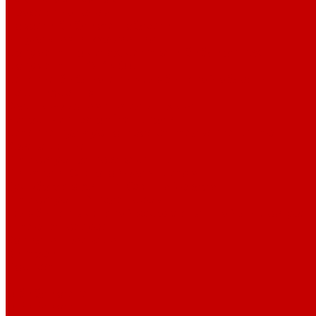
Профессионалам
Новости библиотек области
Актуальная информация
Документы о детях, детстве и библиотеках
Документы ГКУК ЧОДБ
Детские библиотеки Челябинской области
Наши издания
Календарь знаменательных дат
Методическая online-школа
Детские культурно-просветительские центры
Краеведение
Литературное краеведение
Писатели Южного Урала - детям
Судьбою связаны с Южным Уралом
Литературный календарь
Челябинск в детской художественной литературе
Интернет-ресурсы
Копилка краеведа
Викторины
Подкасты
...
О библиотеке
О библиотеке