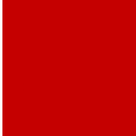
О библиотеке
История
Документация
Виртуальная экскурсия
Новости
Достижения
Независимая оценка
Отделы библиотеки
Сотрудники
Ресурсы
Электронные ресурсы
Каталог
Афиша
Афиша на неделю
Проект «Умная библиотека»: Интеллект-центр
Проект «Держи ритм!»
Читателям
Детям и подросткам
Конкурсы и акции
Родителям
Виртуальные выставки
Кружки
Интересно о книгах
Навигатор Маяковки